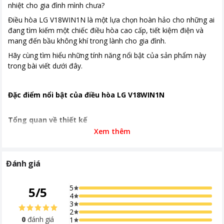
nhiệt cho gia đình mình chưa?
Nơi sản xuất
Thái Lan
Điều hòa LG V18WIN1N là một lựa chọn hoàn hảo cho những ai
đang tìm kiếm một chiếc điều hòa cao cấp, tiết kiệm điện và
Thời gian bảo hành
24 tháng
mang đến bầu không khí trong lành cho gia đình.
Chất liệu dàn tản nhiệt
Ống dẫn gas bằng Đồng - Lá tản
Hãy cùng tìm hiểu những tính năng nổi bật của sản phẩm này
nhiệt bằng Nhôm
trong bài viết dưới đây.
Công nghệ tiết kiệm
Dual inverter Energy Ctrl - Kiểm soát
điện
năng lượng chủ động 4 mức
Đặc điểm nổi bật của điều hòa LG V18WIN1N
Lọc bụi, kháng khuẩn,
Loại bỏ 90% bụi mịn với màng lọc
khử mùi
PM 2.5
Tổng quan về thiết kế
Xem thêm
Chế độ gió
Điều khiển lên xuống tự động, trái
phải tùy chỉnh tay
Dàn lạnh:
Dàn lạnh điều hòa LG V18WIN1N được thiết kế với
kiểu dáng thanh mảnh, hiện đại.
Kích thước - Khối
Dài 83.7 cm - Cao 30.8 cm - Dày 18.9
Đánh giá
Vỏ được làm bằng nhựa cao cấp, kết hợp cùng màu trắng trang
lượng dàn lạnh
cm - Nặng 8.4 kg
nhã, phù hợp với mọi không gian nội thất.
5
5
/
5
Kích thước - Khối
Dài 86.5 cm - Cao 54.5 cm - Dày 30
4
lượng dàn nóng
cm - Nặng 27.5 kg
3
2
Khoảng giá
Từ 10 - 20 triệu
0
đánh giá
1