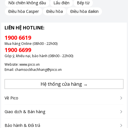
nghiệt giúp tăng tuổi thọ cũng như hỗ trợ máy lạnh hoạt động
Nồi chiên không dầu
Lẩu điện
Bếp từ
hiệu quả hơn.
Điều hòa Casper
Điều hòa
Điều hòa daikin
Công nghệ làm lạnh nhanh chóng JetCOOL
LIÊN HỆ HOTLINE:
1900 6619
Khi kích hoạt chế độ Jet Cool trên điều hòa LG V18WIN1N, máy
Mua hàng Online (08h00 - 22h00)
nén và quạt sẽ hoạt động tăng tốc làm lạnh nhanh đến 40%
1900 6699
bình thường.
Góp ý, khiếu nại, bảo hành (08h00 - 22h00)
Chế độ này sẽ phù hợp trong những ngày nóng bức bạn muốn
căn phòng được làm lạnh nhanh chóng để tận hưởng cảm giác
Website:
www.pico.vn
Email:
chamsockhachhang@pico.vn
mát lạnh tức thì.
Điều hòa LG V18WIN1N có công suất hoạt động 2HP, phù hợp
Hệ thống cửa hàng →
sử dụng cho căn phòng có diện tích từ 20 - 30m².
Về Pico
Giao dịch & Bán hàng
Bảo hành & Đổi trả