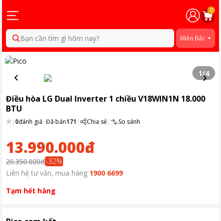
0
Bạn cần tìm gì hôm nay?
Miền Bắc
1
/
4
Điều hòa LG Dual Inverter 1 chiều V18WIN1N 18.000
BTU
|
0
đánh giá
|
Đã bán
171
|
Chia sẻ
|
So sánh
13.990.000đ
-
32
%
20.350.000đ
Liên hệ tư vấn, mua hàng
1900 6699
Tạm hết hàng