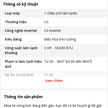
Thông số kỹ thuật
Loại máy
1 chiều (chỉ làm lạnh)
Thương hiệu
LG
Công nghệ inverter
Có inverter
Kiểu dáng
Điều hòa treo tường
Công suất làm lạnh
2 HP - 18.000 BTU
khoảng
Phạm vi làm lạnh hiệu
Từ 20 - 30m² (từ 60 đến 80m³)
quả
Độ ồn trung bình
53 dB
Xem thêm
Năm ra mắt
2024
Thời gian bảo hành
Máy nén 10 năm
Thông tin sản phẩm
cục nóng
Mùa hè nóng bức đang đến gần, bạn đã có kế hoạch gì để giải
Loại Gas
R32