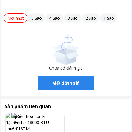
Tiện ích
Có Wifi, điều khiển bằng điện thoại
Chế độ ngủ đêm tránh buốt
Mới nhất
5 Sao
4 Sao
3 Sao
2 Sao
1 Sao
Tự khởi động lại khi có điện
Hẹn giờ bật tắt máy
Chức năng tự làm sạch
Dàn nóng có lớp phủ chống ăn mòn
Chức năng tự chẩn đoán lỗi
Chưa có đánh giá
Viết đánh giá
Sản phẩm liên quan