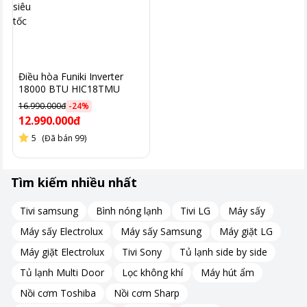
Điều hòa Funiki Inverter
18000 BTU HIC18TMU
16.990.000đ
-
24
%
12.990.000đ
5
(Đã bán 99)
Dàn nóng
Tìm kiếm nhiều nhất
Dàn nóng V18WIN1N được thiết kế hình hộp chữ nhật với các
góc cạnh bo tròn, kích thước nhỏ gọn giúp việc lắp đặt trở nên
Tivi samsung
Bình nóng lạnh
Tivi LG
Máy sấy
dễ dàng và tiết kiệm diện tích.
Máy sấy Electrolux
Máy sấy Samsung
Máy giặt LG
Vỏ dàn nóng được làm bằng thép sơn tĩnh điện, giúp chống gỉ
sét và tăng độ bền cho máy. Dàn tản nhiệt được phủ lớp màu
Máy giặt Electrolux
Tivi Sony
Tủ lạnh side by side
vàng Gold Fin giúp tăng hiệu quả trao đổi nhiệt và chống ăn
Tủ lạnh Multi Door
Lọc không khí
Máy hút ẩm
mòn.
Nồi cơm Toshiba
Nồi cơm Sharp
Ống dẫn gas làm từ đồng có khả năng chịu được điều kiện khắc