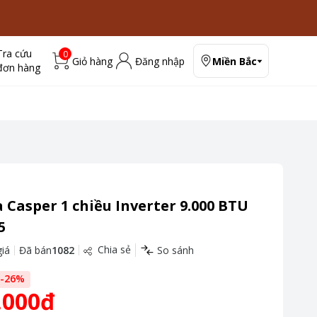
Tra cứu
0
Giỏ hàng
Đăng nhập
Miền Bắc
đơn hàng
 Casper 1 chiều Inverter 9.000 BTU
5
Chia sẻ
iá
Đã bán
1082
So sánh
-
26
%
.000đ