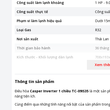
Công suất làm lạnh khoảng
1 HP - 9
Công suất thực tế
Công suấ
Phạm vi làm lạnh hiệu quả
Dưới 15m
Loại Gas
R32
Nơi sản xuất
Thái Lan
Thời gian bảo hành
36 tháng
Kích thước - Khối lượng dàn lạnh
708x193x
Xem th
Kích thước - Khối lượng dàn nóng
703x233x
Khoảng giá
Từ 5 - 10
Thông tin sản phẩm
Tiện ích
Màn hình 
Điều hòa
Casper Inverter 1 chiều TC-09IS35
là một sản p
năng tiện ích.
Cùng điểm qua những tính năng nổi bật của sản phẩm trong 