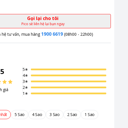
Gọi lại cho tôi
Pico sẽ liên hệ lại bạn ngay
1900 6619
n hệ tư vấn, mua hàng
(08h00 - 22h00)
/
5
5
4
3
2
h giá
1
nhất
5 Sao
4 Sao
3 Sao
2 Sao
1 Sao