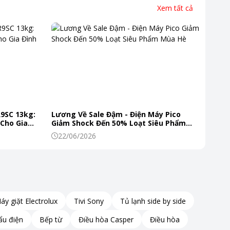
Xem tất cả
g minh.
động xuống mức thấp nhất,
R9SC 13kg:
Lương Về Sale Đậm - Điện Máy Pico
 Cho Gia
Giảm Shock Đến 50% Loạt Siêu Phẩm
Mùa Hè
22/06/2026
áy giặt Electrolux
Tivi Sony
Tủ lạnh side by side
ẩu điện
Bếp từ
Điều hòa Casper
Điều hòa