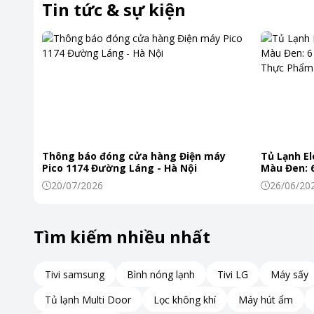
Tin tức & sự kiện
2, Tiền điện chỉ từ 4.000đ/1 đêm
Điểm nổi bật nhất của điều hòa Casper Inverter 1 chiều TC
Theo đó, máy nén sẽ hoạt động ở nhiều mức công suất khá
giúp giảm
điện năng tiêu thụ xuống mức tối thiểu
.
Thông báo đóng cửa hàng Điện máy
Tủ Lạnh El
Pico 1174 Đường Láng - Hà Nội
Màu Đen: 6
Khiến Thự
20/07/2026
26/06/20
Tìm kiếm nhiều nhất
Tivi samsung
Bình nóng lạnh
Tivi LG
Máy sấy
Tủ lạnh Multi Door
Lọc không khí
Máy hút ẩm