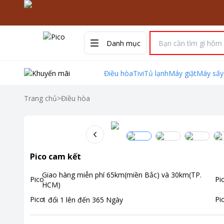
Danh mục
Điều hòa
Tivi
Tủ lạnh
Máy giặt
Máy sấy
Trang chủ
>
Điều hòa
Pico cam kết
Giao hàng miễn phí
65km(miền Bắc) và 30km(TP.
HCM)
1 đổi 1 lên đến
365
Ngày