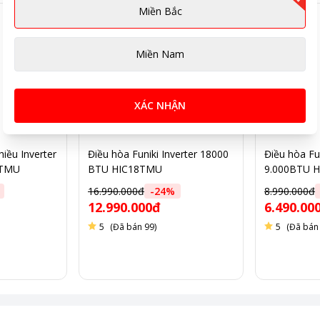
Miền Bắc
Miền Nam
XÁC NHẬN
hiều Inverter
Điều hòa Funiki Inverter 18000
Điều hòa Fun
2TMU
BTU HIC18TMU
9.000BTU 
16.990.000đ
-
24
%
8.990.000đ
12.990.000đ
6.490.00
5
(Đã bán 99)
5
(Đã bán