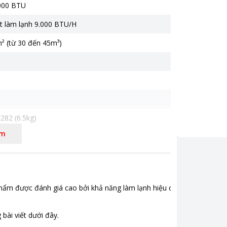
.000 BTU
t làm lạnh 9.000 BTU/H
² (từ 30 đến 45m³)
282 (6.5kg)
êm
455 (17.5kg)
 triệu
hiển thị nhiệt độ trên dàn lạnh
hẩm được đánh giá cao bởi khả năng làm lạnh hiệu quả, tiết kiệm điệ
bài viết dưới đây.