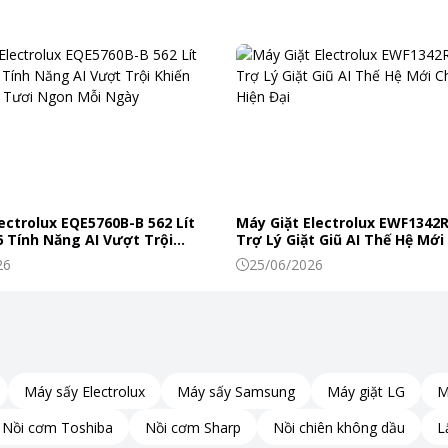
-09IS35 là ứng dụng
công nghệ i-Saving
cùng cơ chế vận hành thôn
c nhau, khi đạt mức phù hợp máy nén sẽ tự động giảm tần số hoạt 
ectrolux EQE5760B-B 562 Lít
Máy Giặt Electrolux EWF1342
 Tính Năng AI Vượt Trội
Trợ Lý Giặt Giũ AI Thế Hệ Mới
c Phẩm Tươi Ngon Mỗi Ngày
Đình Hiện Đại
26
25/06/2026
Máy sấy Electrolux
Máy sấy Samsung
Máy giặt LG
M
Nồi cơm Toshiba
Nồi cơm Sharp
Nồi chiên không dầu
L