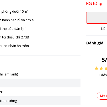
Hết hàng
ho phòng dưới 15m²
n hành bền bỉ và êm ái
i thọ của dàn lạnh
Liê
 tối thiểu chỉ 27dB
Đánh giá
 đa tác nhân ăn mòn
5
chỉ làm lạnh)
0
đán
er
Mới 
 treo tường