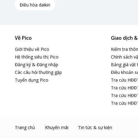
Điều hòa daikin
Về Pico
Giao dịch 
Giới thiệu về Pico
Kiểm tra thô
Hệ thống siêu thị Pico
Chính sách vậ
Đăng ký & Đăng nhập
Bảng giá vật 
Các câu hỏi thường gặp
Điều khoản s
Tuyển dụng Pico
Tra cứu HĐĐ
Tra cứu HĐĐT
Tra cứu HĐĐT
Tra cứu HĐĐT
3. Chế độ làm lạnh nhanh Turbo
Trang chủ
Khuyến mãi
Tin tức & sự kiện
Với chế độ
làm lạnh nhanh Turbo
, điều hòa Casper Inve