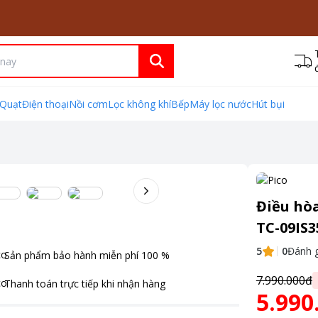
Quạt
Điện thoại
Nồi cơm
Lọc không khí
Bếp
Máy lọc nước
Hút bụi
Điều hòa
TC-09IS3
5
0
Đánh g
Sản phẩm bảo hành miễn phí
100
%
7.990.000đ
Thanh toán
trực tiếp khi nhận hàng
5.990