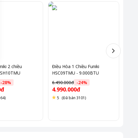
iki 2 chiều
Điều Hòa 1 Chiều Funiki
Điều 
HSH10TMU
HSC09TMU - 9.000BTU
120
-
28
%
6.490.000đ
-
24
%
9.49
0đ
4.990.000đ
7.4
 64)
5
(Đã bán 3101)
5