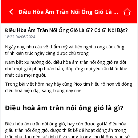
Điều Hòa Âm Trần Nối Ống Gió Là G
ì? Có Gì Nổi Bật?
Điều Hòa Âm Trần Nối Ống Gió Là Gì? Có Gì Nổi Bật?
18:22 04/06/2024
Ngày nay, nhu cầu về thẩm mỹ và tiện nghi trong các công
trình kiến trúc ngày càng được chú trọng.
Nắm bắt xu hướng đó, điều hòa âm trần nối ống gió ra đời
như một giải pháp hoàn hảo, đáp ứng mọi yêu cầu khắt khe
nhất của mọi người.
Trong bài viết hôm nay hãy cùng Pico tìm hiểu rõ hơn về dòng
điều hoà hiện đại, sang trọng này nhé.
Điều hoà âm trần nối ống gió là gì?
Điều hòa âm trần nối ống gió, hay còn được gọi là điều hòa
giấu trần nối ống gió, được thiết kế để hoạt động ẩn trong
trần nhà, tạo nên sự tinh tế và sang trọng cho không gian sử