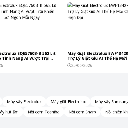
n 3A, đáp ứng tốt nhu cầu sạc nhanh cho nhiều thiết bị từ điện
B-C. Nhờ đó, người dùng có thể rút ngắn thời gian sạc mà vẫn
ectrolux EQE5760B-B 562 Lít
Máy Giặt Electrolux EWF1342
 Tính Năng AI Vượt Trội
Trợ Lý Giặt Giũ AI Thế Hệ Mới
c Phẩm Tươi Ngon Mỗi Ngày
Đình Hiện Đại
26
25/06/2026
u với tốc độ lên đến 480Mbps, giúp việc sao chép hình ảnh,
ốt cho nhu cầu học tập và làm việc.
Máy sấy Electrolux
Máy giặt Electrolux
Máy sấy Samsun
áy hút ẩm
Nồi cơm Toshiba
Nồi cơm Sharp
Nồi chiên k