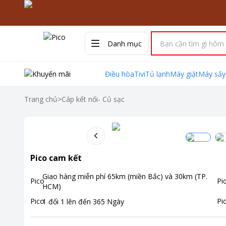
Danh mục
Điều hòa
Tivi
Tủ lạnh
Máy giặt
Máy sấy
Trang chủ
>
Cáp kết nối- Củ sạc
Pico cam kết
Giao hàng miễn phí
65km (miền Bắc) và 30km (TP.
HCM)
1 đổi 1 lên đến
365
Ngày