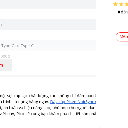
0
đán
h
Mới 
n Type-C to Type-C
.000đ
êm
, một sợi cáp sạc chất lượng cao không chỉ đảm bảo tốc độ sạc
uá trình sử dụng hằng ngày.
Dây cáp Pisen NoirSync C2C
ỉ, an toàn và hiệu năng cao, phù hợp cho người dùng
iết này, Pico sẽ cùng bạn khám phá chi tiết sản phẩm nhé!