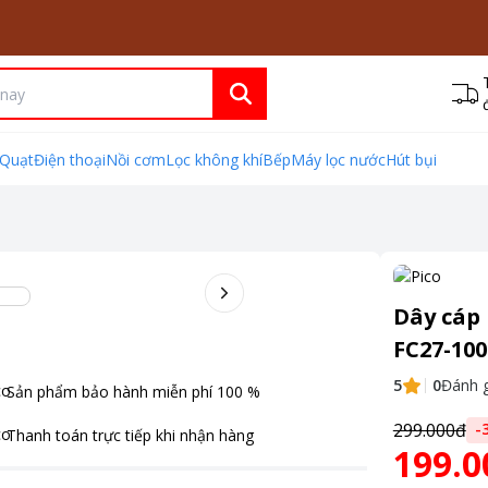
Quạt
Điện thoại
Nồi cơm
Lọc không khí
Bếp
Máy lọc nước
Hút bụi
Dây cáp 
FC27-100
5
0
Đánh g
Sản phẩm bảo hành miễn phí
100
%
299.000đ
-
Thanh toán
trực tiếp khi nhận hàng
199.0