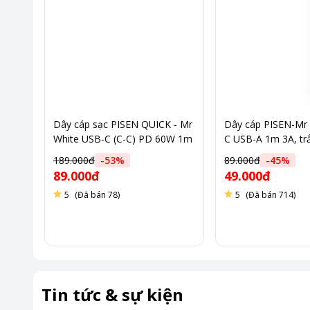
Dây cáp sạc PISEN QUICK - Mr
Dây cáp PISEN-Mr 
White USB-C (C-C) PD 60W 1m
C USB-A 1m 3A, trắ
trắng
/ TC25-1000 (GLB)
189.000đ
-
53
%
89.000đ
-
45
%
89.000đ
49.000đ
5
(Đã bán 78)
5
(Đã bán 714)
*Hình ảnh chỉ ma
Tin tức & sự kiện