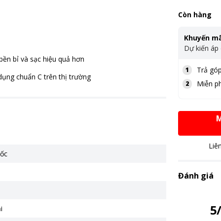
Còn hàng
Khuyến mã
Dự kiến áp
bền bỉ và sạc hiệu quả hơn
Trả góp
1
ụng chuẩn C trên thị trường
Miễn ph
2
M
Liê
ốc
Đánh giá
5
i