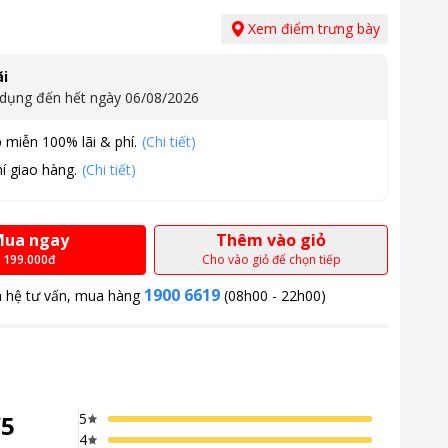
Xem điểm trưng bày
i
 dụng đến hết ngày
06/08/2026
 miễn 100% lãi & phí.
(Chi tiết)
í giao hàng.
(Chi tiết)
ua ngay
Thêm vào giỏ
199.000đ
Cho vào giỏ để chọn tiếp
1900 6619
n hệ tư vấn, mua hàng
(08h00 - 22h00)
/
5
5
4