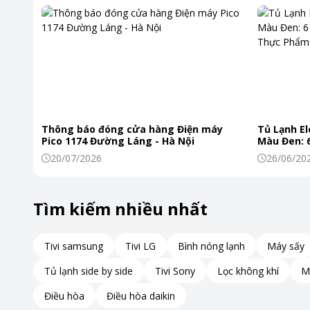
Hỗ trợ sạc nhanh công suất lên đến 60W
Dây cáp Pisen
hỗ trợ công suất sạc tối đa 60W với dòng điệ
thoại, máy tính bảng cho đến một số dòng laptop hỗ trợ US
đảm bảo an toàn cho thiết bị.
Truyền dữ liệu ổn định, tốc độ lên đến 480Mbps
Thông báo đóng cửa hàng Điện máy
Tủ Lạnh El
Pico 1174 Đường Láng - Hà Nội
Màu Đen: 6
Khiến Thự
20/07/2026
26/06/20
Không chỉ phục vụ sạc pin, dây cáp còn hỗ trợ truyền dữ liệ
video hay tài liệu diễn ra nhanh chóng và ổn định, phục vụ t
Tìm kiếm nhiều nhất
Tivi samsung
Tivi LG
Bình nóng lạnh
Máy sấy
Tủ lạnh side by side
Tivi Sony
Lọc không khí
M
Điều hòa
Điều hòa daikin