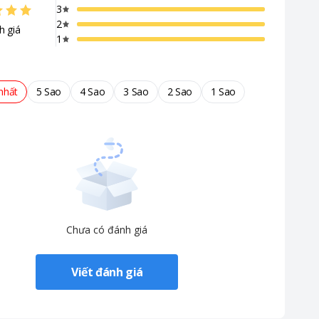
3
2
h giá
1
nhất
5 Sao
4 Sao
3 Sao
2 Sao
1 Sao
Chưa có đánh giá
Viết đánh giá