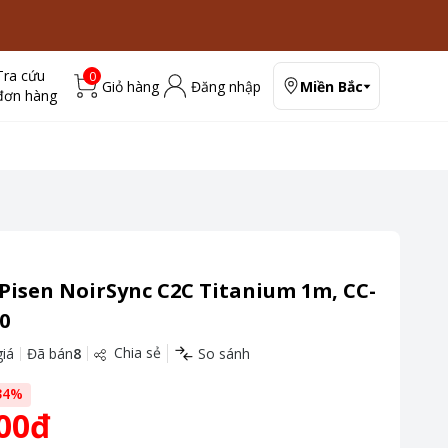
Tra cứu
0
Giỏ hàng
Đăng nhập
Miền Bắc
đơn hàng
Pisen NoirSync C2C Titanium 1m, CC-
0
Chia sẻ
iá
Đã bán
8
So sánh
34
%
00đ