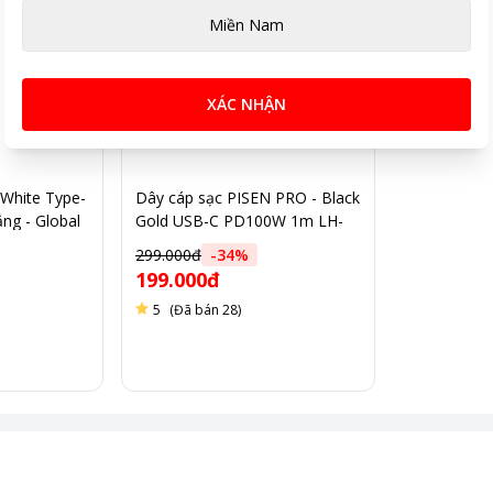
Miền Nam
XÁC NHẬN
White Type-
Dây cáp sạc PISEN PRO - Black
ng - Global
Gold USB-C PD100W 1m LH-
TC05-1000
299.000đ
-
34
%
199.000đ
5
(Đã bán 28)
ng tính chất minh họa