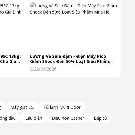
R9SC 13kg:
Lương Về Sale Đậm - Điện Máy Pico
 Cho Gia
Giảm Shock Đến 50% Loạt Siêu Phẩm
Mùa Hè
22/06/2026
g
Máy giặt LG
Tủ lạnh Multi Door
hông dầu
Lẩu điện
Điều hòa Casper
Bếp từ