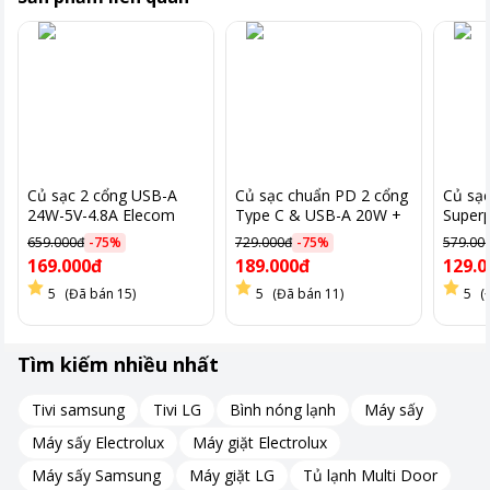
Củ sạc 2 cổng USB-A
Củ sạc chuẩn PD 2 cổng
Củ sạ
24W-5V-4.8A Elecom
Type C & USB-A 20W +
Super
MPA-ACU05, màu đen
12W (5V/3A, 5V/2.4A,
xanh 
659.000đ
-
75
%
729.000đ
-
75
%
579.00
9V/2.24A) Elecom MPA-
169.000đ
189.000đ
129.0
ACCP20,màu đen
5
(Đã bán 15)
5
(Đã bán 11)
5
(
Tìm kiếm nhiều nhất
Tivi samsung
Tivi LG
Bình nóng lạnh
Máy sấy
Máy sấy Electrolux
Máy giặt Electrolux
Máy sấy Samsung
Máy giặt LG
Tủ lạnh Multi Door