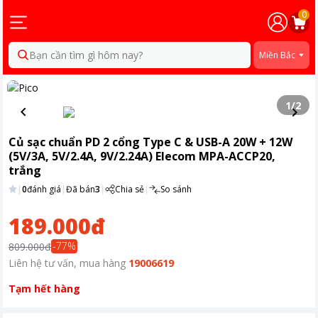
0
Bạn cần tìm gì hôm nay?
Miền Bắc
1
/
2
Củ sạc chuẩn PD 2 cổng Type C & USB-A 20W + 12W
(5V/3A, 5V/2.4A, 9V/2.24A) Elecom MPA-ACCP20,
trắng
|
0
đánh giá
|
Đã bán
3
|
Chia sẻ
|
So sánh
189.000đ
-
77
%
809.000đ
Liên hệ tư vấn, mua hàng
19006619
Tạm hết hàng