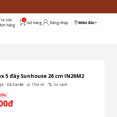
Tra cứu
0
Giỏ hàng
Đăng nhập
Miền Bắc
đơn hàng
ox 5 đáy Sunhouse 26 cm IN26M2
Chia sẻ
iá
Đã bán
40
So sánh
33
%
00đ