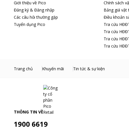
Giới thiệu về Pico
Chính sách vậ
Đăng ký & Đăng nhập
Bảng giá vật 
Các câu hỏi thường gặp
Điều khoản s
Tuyển dụng Pico
Tra cứu HĐĐ
Tra cứu HĐĐT
Tra cứu HĐĐT
Tra cứu HĐĐT
Trang chủ
Khuyến mãi
Tin tức & sự kiện
Thân nồi được làm từ inox chất lượng
THÔNG TIN VỀ
1900 6619
Chảo inox 5 đáy SUNHOUSE IN26M2 được làm từ chất liệu in