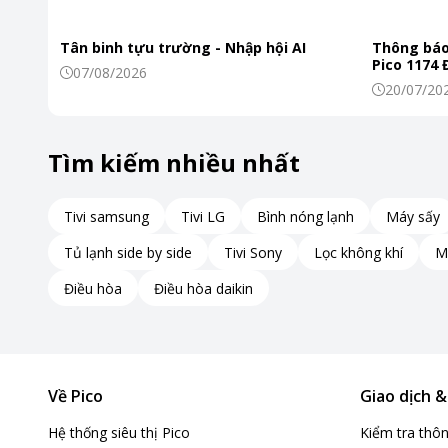
Tân binh tựu trường - Nhập hội AI
Thông báo
Pico 1174
07/08/2026
20/07/20
Tay cầm inox sáng bóng, cách nhiệt tốt
Tìm kiếm nhiều nhất
Tay cầm làm từ inox sáng bóng, thiết kế rỗng hạn chế nóng 
Tivi samsung
Tivi LG
Bình nóng lạnh
Máy sấy
đảm bảo an toàn trong quá trình sử dụng, nâng nhấc, di chu
móc giúp treo lên gọn gàng khi không sử dụng, tạo sự thẩ
Tủ lạnh side by side
Tivi Sony
Lọc không khí
M
Điều hòa
Điều hòa daikin
Về Pico
Giao dịch 
Hệ thống siêu thị Pico
Kiểm tra thô