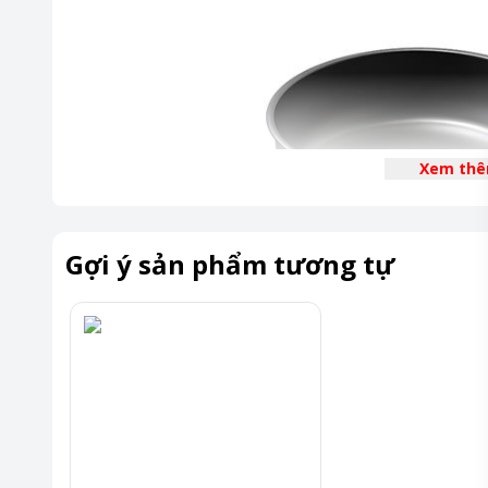
Xem th
Gợi ý sản phẩm tương tự
THIẾT KẾ HIỆN ĐẠI – ĐẸP MẮT
Kiểu dáng bắt mắt