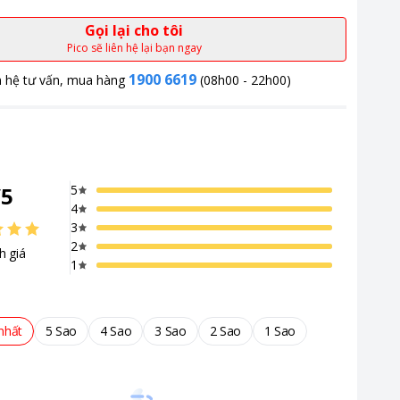
Gọi lại cho tôi
Pico sẽ liên hệ lại bạn ngay
1900 6619
n hệ tư vấn, mua hàng
(08h00 - 22h00)
/
5
5
4
3
2
h giá
1
nhất
5 Sao
4 Sao
3 Sao
2 Sao
1 Sao