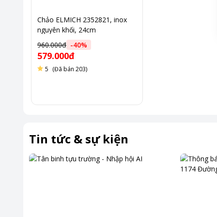
Chảo được thiết kế đẹp mắt với mặt ngoài bằng inox cao c
Chảo ELMICH 2352821, inox
bẩn. Lòng chảo tráng chống dính màu đen đem lại tổng th
nguyên khối, 24cm
960.000đ
-
40
%
579.000đ
5
(Đã bán 203)
Tin tức & sự kiện