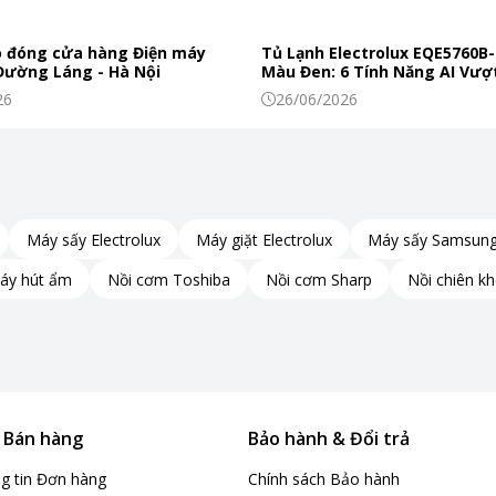
 đóng cửa hàng Điện máy
Tủ Lạnh Electrolux EQE5760B-
 Đường Láng - Hà Nội
Màu Đen: 6 Tính Năng AI Vượt
Khiến Thực Phẩm Tươi Ngon
26
26/06/2026
tuyệt đối, được bắt vít chắc chắn vào thân chảo,
Máy sấy Electrolux
Máy giặt Electrolux
Máy sấy Samsun
yển. Phía cuối tay cầm còn được thiết kế lỗ treo
m mỹ cho không gian.
áy hút ẩm
Nồi cơm Toshiba
Nồi cơm Sharp
Nồi chiên k
& Bán hàng
Bảo hành & Đổi trả
ng tin Đơn hàng
Chính sách Bảo hành