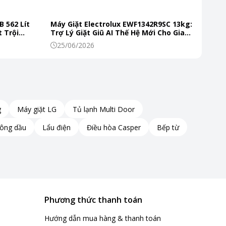
B 562 Lít
Máy Giặt Electrolux EWF1342R9SC 13kg:
 Trội
Trợ Lý Giặt Giũ AI Thế Hệ Mới Cho Gia
 Mỗi Ngày
Đình Hiện Đại
25/06/2026
g
Máy giặt LG
Tủ lạnh Multi Door
hông dầu
Lẩu điện
Điều hòa Casper
Bếp từ
Phương thức thanh toán
Hướng dẫn mua hàng & thanh toán