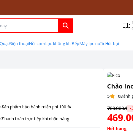
Quạt
Điện thoại
Nồi cơm
Lọc không khí
Bếp
Máy lọc nước
Hút bụi
Chảo In
5
0
Đánh g
Sản phẩm bảo hành miễn phí
100
%
700.000đ
-
469.0
Thanh toán
trực tiếp khi nhận hàng
Hết hàng