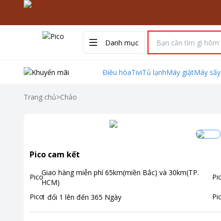
Danh mục
Điều hòa
Tivi
Tủ lạnh
Máy giặt
Máy sấy
Trang chủ
>
Chảo
Pico cam kết
Giao hàng miễn phí
65km(miền Bắc) và 30km(TP.
HCM)
1 đổi 1 lên đến
365
Ngày