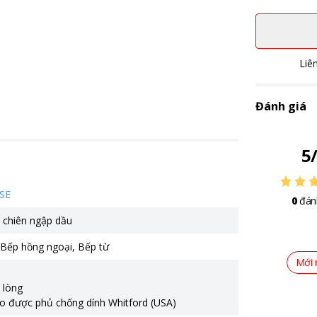
Liê
Đánh giá
5
SE
0
đán
 chiên ngập dầu
Bếp hồng ngoại
,
Bếp từ
Mới 
 lòng
o được phủ chống dính Whitford (USA)