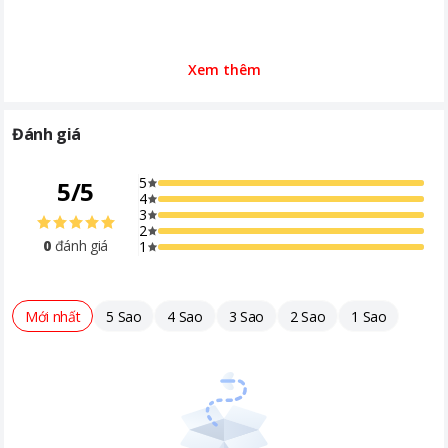
Xem thêm
Đánh giá
5
5
/
5
4
3
2
0
đánh giá
1
Mới nhất
5 Sao
4 Sao
3 Sao
2 Sao
1 Sao