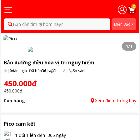
0
Bạn cần tìm gì hôm nay?
Miền Bắc
1
/
1
Bảo dưỡng điều hòa vị trí nguy hiểm
|
0
đánh giá
|
Đã bán
36
|
Chia sẻ
|
So sánh
450.000đ
450.000đ
Còn hàng
Xem điểm trưng bày
Pico cam kết
1 đổi 1 lên đến
365
ngày