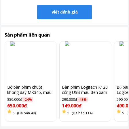
Viết đánh giá
Sản phẩm liên quan
Bộ bàn phím chuột
Bàn phím Logitech K120
Bộ bà
không dây MK345, màu
cổng USB màu đen xám
Logit
đen
850.000đ
-
24
%
290.000đ
-
49
%
590.00
650.000đ
149.000đ
490.0
5
(Đã bán 40)
5
(Đã bán 114)
5
(