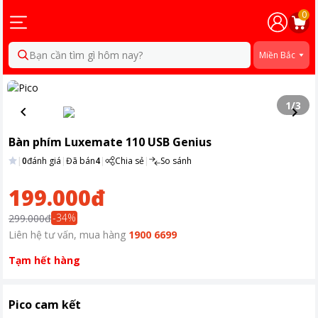
0
Bạn cần tìm gì hôm nay?
Miền Bắc
1
/
3
Bàn phím Luxemate 110 USB Genius
|
0
đánh giá
|
Đã bán
4
|
Chia sẻ
|
So sánh
199.000đ
-
34
%
299.000đ
Liên hệ tư vấn, mua hàng
1900 6699
Tạm hết hàng
Pico cam kết