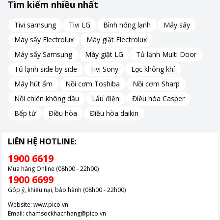
Tìm kiếm nhiều nhất
Tivi samsung
Tivi LG
Bình nóng lạnh
Máy sấy
Máy sấy Electrolux
Máy giặt Electrolux
Máy sấy Samsung
Máy giặt LG
Tủ lạnh Multi Door
Tủ lạnh side by side
Tivi Sony
Lọc không khí
Máy hút ẩm
Nồi cơm Toshiba
Nồi cơm Sharp
Nồi chiên không dầu
Lẩu điện
Điều hòa Casper
Bếp từ
Điều hòa
Điều hòa daikin
LIÊN HỆ HOTLINE:
1900 6619
Mua hàng Online (08h00 - 22h00)
1900 6699
Góp ý, khiếu nại, bảo hành (08h00 - 22h00)
Website:
www.pico.vn
Email:
chamsockhachhang@pico.vn