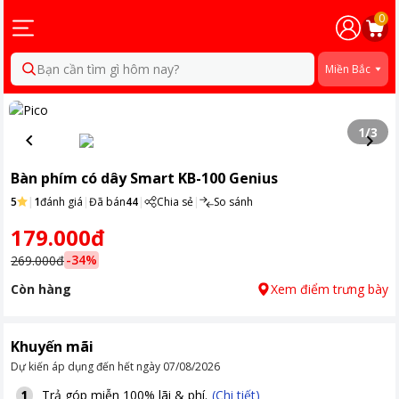
0
Bạn cần tìm gì hôm nay?
Miền Bắc
1
/
3
Bàn phím có dây Smart KB-100 Genius
5
|
1
đánh giá
|
Đã bán
44
|
Chia sẻ
|
So sánh
179.000đ
-
34
%
269.000đ
Còn hàng
Xem điểm trưng bày
Khuyến mãi
Dự kiến áp dụng đến hết ngày
07/08/2026
Trả góp miễn 100% lãi & phí.
(Chi tiết)
1