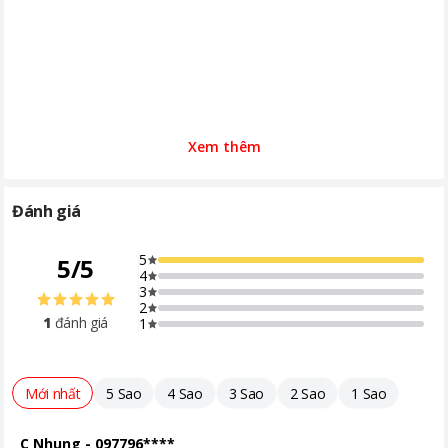
Xem thêm
Đánh giá
5
5
/
5
4
3
2
1
đánh giá
1
Mới nhất
5 Sao
4 Sao
3 Sao
2 Sao
1 Sao
C Nhung
-
097796****