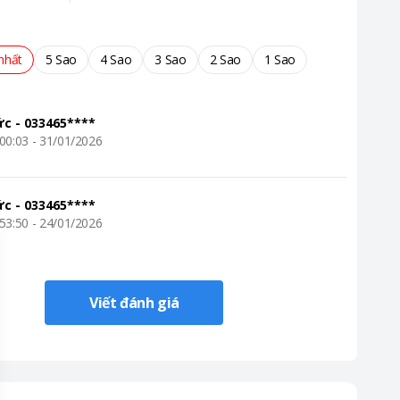
nhất
5 Sao
4 Sao
3 Sao
2 Sao
1 Sao
ức
-
033465****
00:03 - 31/01/2026
ức
-
033465****
53:50 - 24/01/2026
Viết đánh giá