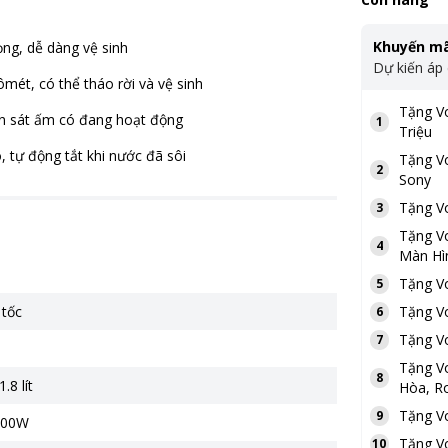
Khuyến mã
ọng, dễ dàng vệ sinh
Dự kiến áp
rômét, có thể tháo rời và vệ sinh
Tặng
V
an sát ấm có đang hoạt động
1
Triệu
 tự động tắt khi nước đã sôi
Tặng
V
2
Sony
Tặng
V
3
Tặng
V
4
Màn Hì
Tặng
V
5
 tốc
Tặng
V
6
Tặng
V
7
Tặng
V
8
.8 lít
Hòa, Ro
Tặng
V
9
200W
Tặng
V
10