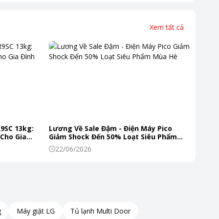
ng chỉ đẹp mắt mà còn đảm
Xem tất cả
R9SC 13kg:
Lương Về Sale Đậm - Điện Máy Pico
 Cho Gia
Giảm Shock Đến 50% Loạt Siêu Phẩm
Mùa Hè
22/06/2026
g
Máy giặt LG
Tủ lạnh Multi Door