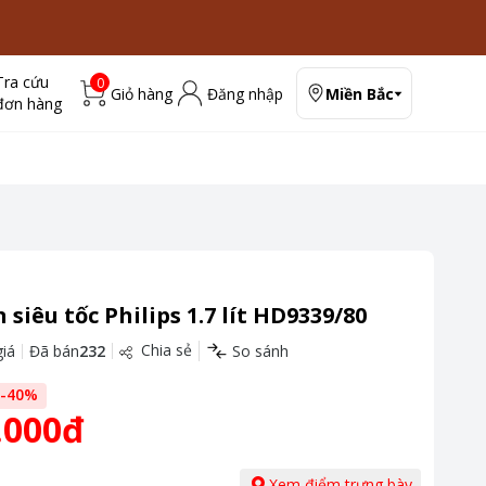
Tra cứu
0
Giỏ hàng
Đăng nhập
Miền Bắc
đơn hàng
 siêu tốc Philips 1.7 lít HD9339/80
Chia sẻ
iá
Đã bán
232
So sánh
-
40
%
.000đ
Xem điểm trưng bày