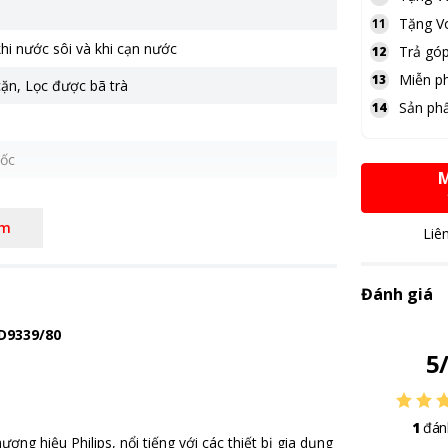
Tặng
V
11
hi nước sôi và khi cạn nước
Trả góp
12
Miễn ph
13
cặn
,
Lọc được bã trà
Sản ph
14
ốc
M
êm
0 - 1 triệu
Liê
5 cm - Cao 25 cm - Sâu 15.5 cm - 1.15 kg
Đánh giá
HD9339/80
5
1
đán
ơng hiệu Philips, nổi tiếng với các thiết bị gia dụng chất lượng cao v