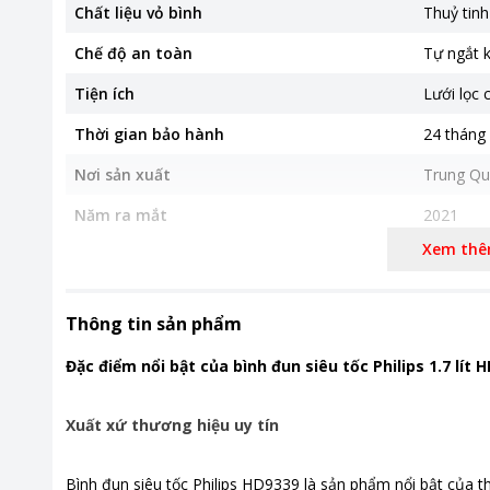
Chất liệu vỏ bình
Thuỷ tinh
Chế độ an toàn
Tự ngắt k
Tiện ích
Lưới lọc 
Thời gian bảo hành
24 tháng
Nơi sản xuất
Trung Qu
Năm ra mắt
2021
Xem th
Khoảng giá
Từ 500.00
Kích thước, khối lượng
Ngang 21.
Thông tin sản phẩm
Đặc điểm nổi bật của bình đun siêu tốc Philips 1.7 lít 
Xuất xứ thương hiệu uy tín
Bình đun siêu tốc Philips HD9339 là sản phẩm nổi bật của thư