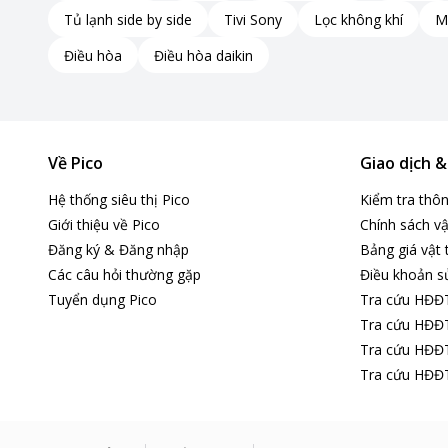
Tủ lạnh side by side
Tivi Sony
Lọc không khí
M
Điều hòa
Điều hòa daikin
Về Pico
Giao dịch 
Hệ thống siêu thị Pico
Kiểm tra thô
Giới thiệu về Pico
Chính sách vậ
Đăng ký & Đăng nhập
Bảng giá vật 
Các câu hỏi thường gặp
Điều khoản s
Tuyển dụng Pico
Tra cứu HĐĐ
Dung tích và công suất
Tra cứu HĐĐT
Tra cứu HĐĐT
Với dung tích nhỏ hơn 1.8 lít, bình đun siêu tốc này rất ph
Tra cứu HĐĐT
chóng, tiết kiệm thời gian chờ đợi cho những bữa sáng bận