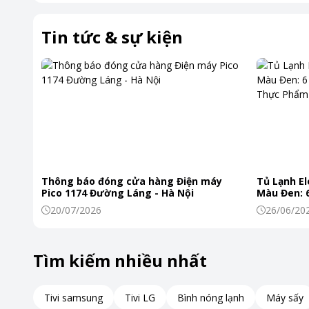
Bình đun siêu tốc Philips HD9339 được thiết kế với thủy tin
Tin tức & sự kiện
Thân bình được làm từ inox cao cấp, giúp hạn chế tối đa tì
bảo độ bền lâu dài.
Thông báo đóng cửa hàng Điện máy
Tủ Lạnh El
Pico 1174 Đường Láng - Hà Nội
Màu Đen: 6
Khiến Thự
20/07/2026
26/06/20
Tìm kiếm nhiều nhất
Tivi samsung
Tivi LG
Bình nóng lạnh
Máy sấy