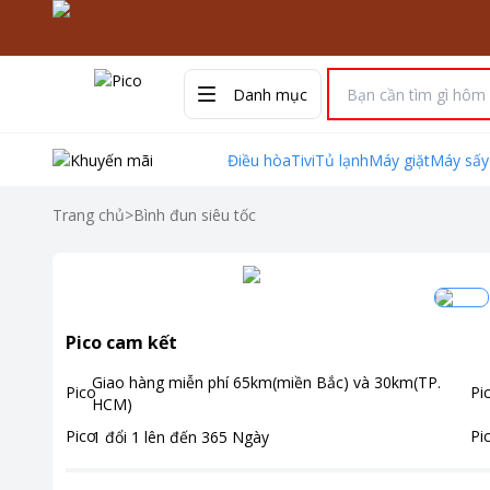
Danh mục
Điều hòa
Tivi
Tủ lạnh
Máy giặt
Máy sấy
Trang chủ
>
Bình đun siêu tốc
Pico cam kết
Giao hàng miễn phí
65km(miền Bắc) và 30km(TP.
HCM)
1 đổi 1 lên đến
365
Ngày