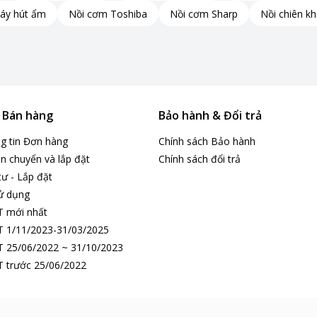
áy hút ẩm
Nồi cơm Toshiba
Nồi cơm Sharp
Nồi chiên k
& Bán hàng
Bảo hành & Đổi trả
ng tin Đơn hàng
Chính sách Bảo hành
n chuyển và lắp đặt
Chính sách đổi trả
tư - Lắp đặt
ử dụng
T mới nhất
 1/11/2023-31/03/2025
 25/06/2022 ~ 31/10/2023
ù hợp cho gia đình từ 3-4 người. Công suất hoạt động từ 1850 - 2200W
 trước 25/06/2022
 rộn hoặc khi cần nước nóng gấp.