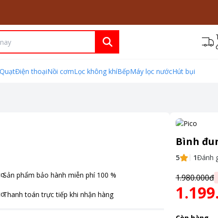
Quạt
Điện thoại
Nồi cơm
Lọc không khí
Bếp
Máy lọc nước
Hút bụi
Bình đun
5
1
Đánh g
Sản phẩm bảo hành miễn phí
100
%
1.980.000đ
1.199
Thanh toán
trực tiếp khi nhận hàng
Còn hàng