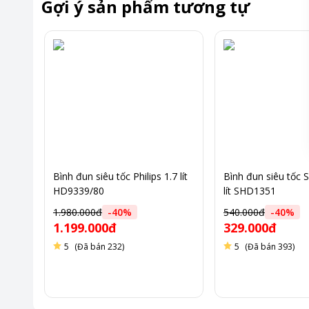
Gợi ý sản phẩm tương tự
Bình đun siêu tốc Philips 1.7 lít
Bình đun siêu tốc 
HD9339/80
lít SHD1351
1.980.000đ
-
40
%
540.000đ
-
40
%
1.199.000đ
329.000đ
5
(Đã bán 232)
5
(Đã bán 393)
Thiết kế hiện đại và chất liệu cao cấp