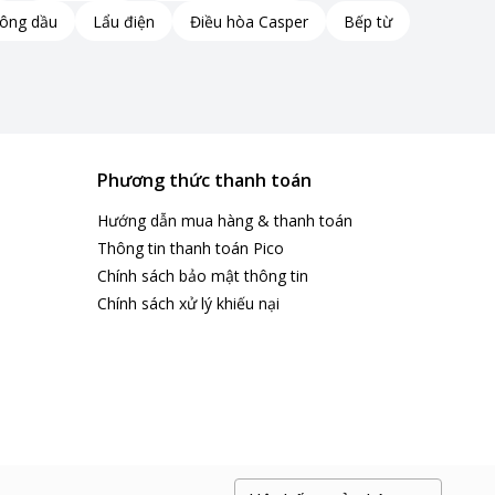
hông dầu
Lẩu điện
Điều hòa Casper
Bếp từ
Phương thức thanh toán
Hướng dẫn mua hàng & thanh toán
Thông tin thanh toán Pico
Chính sách bảo mật thông tin
Chính sách xử lý khiếu nại
 giúp bạn đun sôi nước nhanh