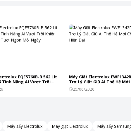
h chịu nhiệt, mang đến vẻ ngoài sang trọng và dễ dàng vệ sinh.
nh trạng vỡ và trầy xước khi va đập. Với thiết kế này, sản phẩm khô
ectrolux EQE5760B-B 562 Lít
Máy Giặt Electrolux EWF1342
 Tính Năng AI Vượt Trội
Trợ Lý Giặt Giũ AI Thế Hệ Mới
c Phẩm Tươi Ngon Mỗi Ngày
Đình Hiện Đại
26
25/06/2026
Máy sấy Electrolux
Máy giặt Electrolux
Máy sấy Samsun