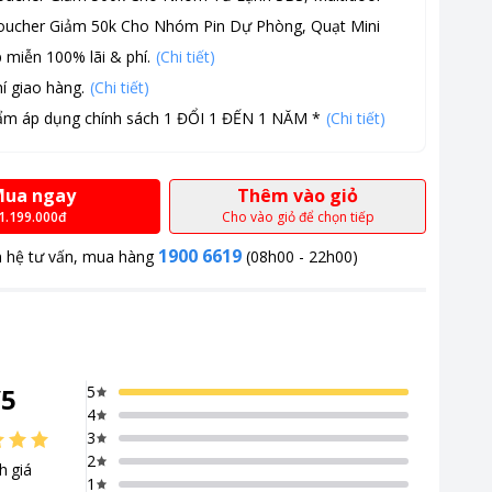
oucher Giảm 50k Cho Nhóm Pin Dự Phòng, Quạt Mini
 miễn 100% lãi & phí.
(Chi tiết)
í giao hàng.
(Chi tiết)
ẩm áp dụng chính sách 1 ĐỔI 1 ĐẾN 1 NĂM *
(Chi tiết)
ua ngay
Thêm vào giỏ
1.199.000đ
Cho vào giỏ để chọn tiếp
1900 6619
n hệ tư vấn, mua hàng
(08h00 - 22h00)
/
5
5
4
3
2
h giá
1
à công nghệ tiên tiến.