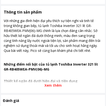
Nơi sản xuất
Trung Quốc
Thời gian bảo hành
24 tháng
Thông tin sản phẩm
Công suất tiêu thụ
382 kWh/năm
Với những gia đình hiện đại yêu thích sự tiện nghi và tinh tế
trong không gian bếp, tủ lạnh Toshiba Inverter 321 lít GR-
Công nghệ tiết kiệm
Origin Inverter
RB405WEA-PMV(06)-MG chính là lựa chọn đáng cân nhắc. Sở
điện
hữu thiết kế ngăn đá dưới thông minh, màu đen sang trọng
cùng tính năng lấy nước ngoài tiện lợi, sản phẩm mang đến trải
Công nghệ làm lạnh
Luồng khí lạnh đa chiều Multi Air Flow
nghiệm sử dụng thoải mái và tối ưu cho sinh hoạt hằng ngày.
Công nghệ kháng
Công nghệ PureBio bộ lọc tinh thể
Qua bài viết này, Pico sẽ cùng bạn khám phá chi tiết nhé.
khuẩn, khử mùi
Ag+
Kích thước, khối lượng
Cao 172.4 cm - Ngang 59.5 cm - Sâu
Những điểm nổi bật của tủ lạnh Toshiba Inverter 321 lít
70.1 cm - Nặng 60 kg
GR-RB405WEA-PMV(06)-MG
Tiện ích
Ngăn bảo quản thịt cá không cần rã
Thiết kế ngăn đá dưới hiện đại và tiện dụng
đông
Xem thêm
Làm đá tự động
Lấy nước ngoài tiện lợi
Tủ lạnh Toshiba Inverter 321 lít GR-RB405WEA-PMV(06)-MG
được thiết kế ngăn đá dưới giúp người dùng dễ dàng lấy thực
Khoảng giá
Từ 10 - 20 triệu
Đánh giá
phẩm ở ngăn mát mà không cần cúi nhiều, phù hợp với thói