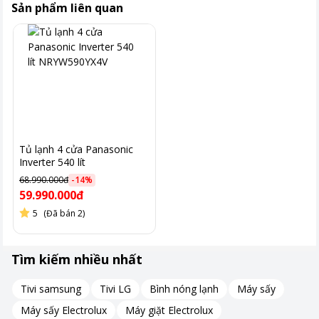
Sản phẩm liên quan
Tủ lạnh 4 cửa Panasonic
Inverter 540 lít
NRYW590YX4V
68.990.000đ
-
14
%
59.990.000đ
5
(Đã bán 2)
Hình ảnh chỉ mang tính chất minh hoạ.
Tìm kiếm nhiều nhất
Lấy nước ngoài tiện lợi
Tivi samsung
Tivi LG
Bình nóng lạnh
Máy sấy
Máy sấy Electrolux
Máy giặt Electrolux
Tính năng lấy nước ngoài giúp bạn thưởng thức nước mát