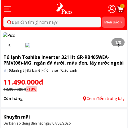
0
Bạn cần tìm gì hôm nay?
Miền Bắc
1
/
3
Tủ lạnh Toshiba Inverter 321 lít GR-RB405WEA-
PMV(06)-MG, ngăn đá dưới, màu đen, lấy nước ngoài
|
0
đánh giá
|
Đã bán
6
|
Chia sẻ
|
So sánh
11.490.000đ
-
18
%
13.990.000đ
Còn hàng
Xem điểm trưng bày
Khuyến mãi
Dự kiến áp dụng đến hết ngày
07/08/2026