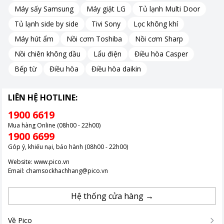
nhanh chóng mà không cần mở cửa tủ. Nhờ đó, hơi lạnh bên
Máy sấy Samsung
Máy giặt LG
Tủ lạnh Multi Door
trong được giữ ổn định hơn, hạn chế thất thoát nhiệt và góp
Tủ lạnh side by side
Tivi Sony
Lọc không khí
phần tiết kiệm điện năng hiệu quả, đặc biệt phù hợp với gia đình
có nhu cầu sử dụng nước lạnh thường xuyên.
Máy hút ẩm
Nồi cơm Toshiba
Nồi cơm Sharp
Nồi chiên không dầu
Lẩu điện
Điều hòa Casper
Bếp từ
Điều hòa
Điều hòa daikin
LIÊN HỆ HOTLINE:
1900 6619
Mua hàng Online (08h00 - 22h00)
1900 6699
Góp ý, khiếu nại, bảo hành (08h00 - 22h00)
Website:
www.pico.vn
Email:
chamsockhachhang@pico.vn
Hệ thống cửa hàng →
Về Pico