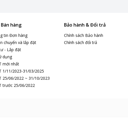
ợng thực phẩm trong gia đình có từ 2 - 3 thành viên. Đặc biệt với thiế
phẩm hơn.
& Bán hàng
Bảo hành & Đổi trả
ng tin Đơn hàng
Chính sách Bảo hành
n chuyển và lắp đặt
Chính sách đổi trả
Toshiba GRRT303WEPMV52 đã sử dụng công nghệ làm lạnh đa chiều Mu
tư - Lắp đặt
 đều.
ử dụng
 tán đến mọi vị trí bên trong tủ.
T mới nhất
hực phẩm tiếp cận được hơi lạnh đồng đều sẽ giữ được độ tươi ngon 
 1/11/2023-31/03/2025
 25/06/2022 ~ 31/10/2023
 thời gian hơn nên tủ lạnh Toshiba GRRT303WEPMV52đã được trang
 trước 25/06/2022
ong lẫn ngoài thực phẩm, tạo ra các tinh thể băng siêu nhỏ để giữ 