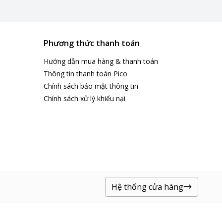
t kế ngăn đông rộng rãi,
Phương thức thanh toán
Hướng dẫn mua hàng & thanh toán
Thông tin thanh toán Pico
lti Air Flow, giúp toàn
Chính sách bảo mật thông tin
Chính sách xử lý khiếu nại
lâu hơn.
 bị ngăn đông mềm Ngăn
nguyên độ tươi ngon mà
Hệ thống cửa hàng