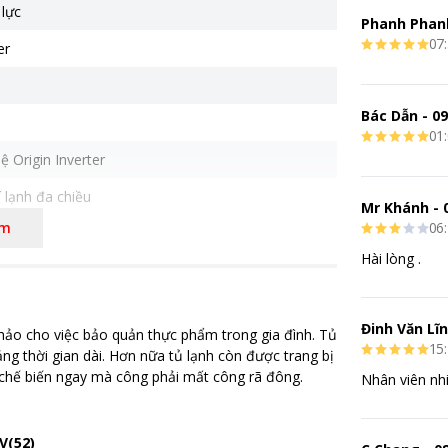
 lực
Phanh Phan
07:
er
Bác Dẫn
-
09
01:
 Origin Inverter
 lạnh đa chiều
Mr Khánh
-
êm
06:
 khử mùi diệt khuẩn Pure BIO
Hài lòng .
ớc tủ (R x S x C) (mm) 545x623x1545
 triệu
Đinh Văn Lĩ
hảo cho việc bảo quản thực phẩm trong gia đình. Tủ có khả năng làm
15:
ng thời gian dài. Hơn nữa tủ lạnh còn được trang bị ngăn đông mềm
 chế biến ngay mà công phải mất công rã đông.
Nhân viên nhiệ
V(52)