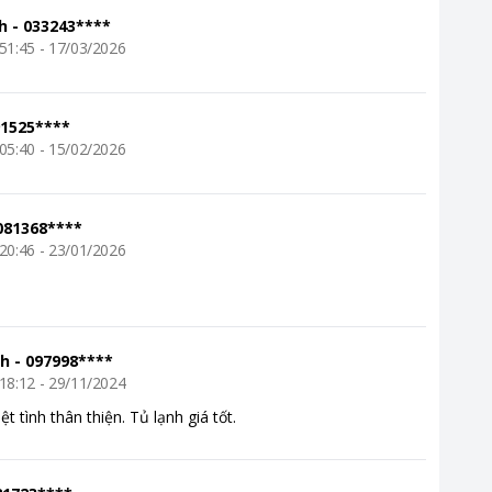
h
-
033243****
51:45 - 17/03/2026
1525****
05:40 - 15/02/2026
081368****
20:46 - 23/01/2026
nh
-
097998****
 lạnh đa chiều giúp mọi
18:12 - 29/11/2024
 Cooling Zone 0°C hỗ trợ
t tình thân thiện. Tủ lạnh giá tốt.