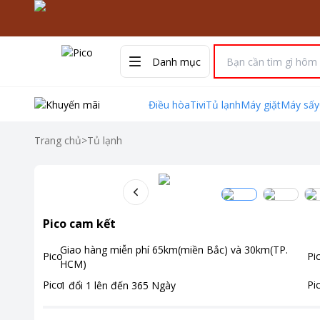
Danh mục
Điều hòa
Tivi
Tủ lạnh
Máy giặt
Máy sấy
Trang chủ
>
Tủ lạnh
Pico cam kết
Giao hàng miễn phí
65km(miền Bắc) và 30km(TP.
HCM)
1 đổi 1 lên đến
365
Ngày