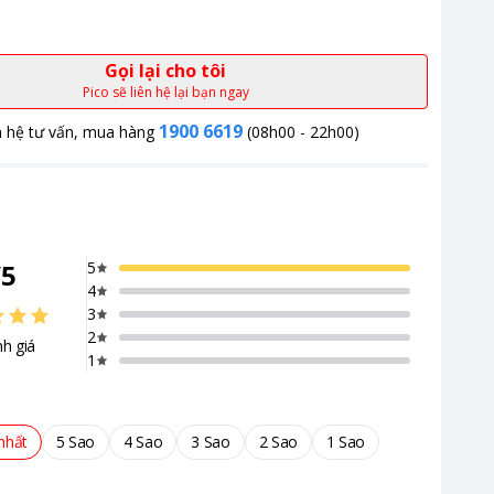
Gọi lại cho tôi
Pico sẽ liên hệ lại bạn ngay
1900 6619
n hệ tư vấn, mua hàng
(08h00 - 22h00)
/
5
5
4
3
2
h giá
1
nhất
5 Sao
4 Sao
3 Sao
2 Sao
1 Sao