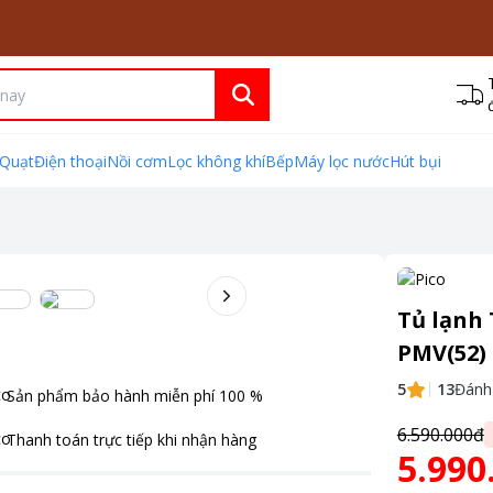
Quạt
Điện thoại
Nồi cơm
Lọc không khí
Bếp
Máy lọc nước
Hút bụi
Tủ lạnh 
PMV(52)
5
13
Đánh
Sản phẩm bảo hành miễn phí
100
%
6.590.000đ
Thanh toán
trực tiếp khi nhận hàng
5.990