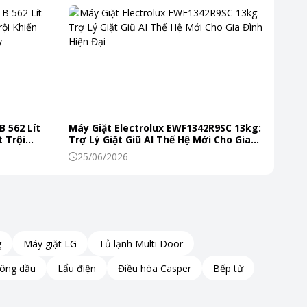
B 562 Lít
Máy Giặt Electrolux EWF1342R9SC 13kg:
 Trội
Trợ Lý Giặt Giũ AI Thế Hệ Mới Cho Gia
 Mỗi Ngày
Đình Hiện Đại
25/06/2026
g
Máy giặt LG
Tủ lạnh Multi Door
 tăng thêm sự thanh lịch
hông dầu
Lẩu điện
Điều hòa Casper
Bếp từ
 của căn nhà.