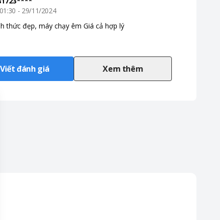
81723****
01:30 - 29/11/2024
h thức đẹp, máy chạy êm Giá cả hợp lý
iểm nhấn là vị trí tay cầm
Viết đánh giá
Xem thêm
àng cầm nắm và vệ sinh.