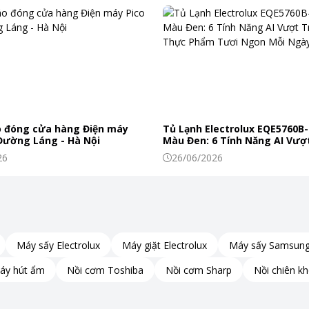
 đóng cửa hàng Điện máy
Tủ Lạnh Electrolux EQE5760B-
 Đường Láng - Hà Nội
Màu Đen: 6 Tính Năng AI Vượt
Khiến Thực Phẩm Tươi Ngon
26
26/06/2026
Máy sấy Electrolux
Máy giặt Electrolux
Máy sấy Samsun
có độ hoàn thiện cao. Bề mặt cửa được phủ lên màu xám Sapphire làm
áy hút ẩm
Nồi cơm Toshiba
Nồi cơm Sharp
Nồi chiên k
m mà chiếc tủ lạnh Toshiba này còn góp phần tôn lên vẻ đẹp nội thất