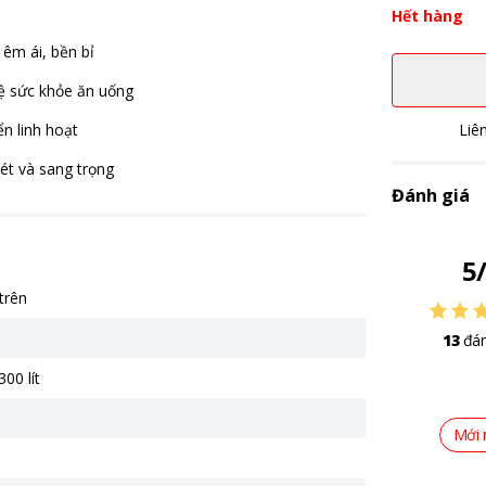
Hết hàng
 êm ái, bền bỉ
vệ sức khỏe ăn uống
n linh hoạt
Liê
ét và sang trọng
Đánh giá
5
trên
13
đán
300 lít
Mới 