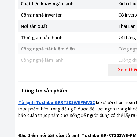
Chất liệu khay ngăn lạnh
Kính chịu
Công nghệ inverter
Có invert
Nơi sản xuất
Thái Lan
Thời gian bảo hành
24 tháng
Công nghệ tiết kiệm điện
Công nghệ
Công nghệ làm lạnh
Luồng khí
Xem th
Công nghệ kháng khuẩn, khử mùi
Hệ thống
Kích thước, khối lượng
Kích thư
Thông tin sản phẩm
Khoảng giá
Từ 5 - 10
Tủ lạnh Toshiba GRRT303WEPMV52
là sự lựa chọn hoàn 
thực phẩm bên trong đều giữ được độ tươi ngon trong khoả
bảo quản thực phẩm tươi sống để người dùng có thể lấy ra
Đặc điểm nổi bật của tủ lạnh Toshiba GR-RT303WE-PM