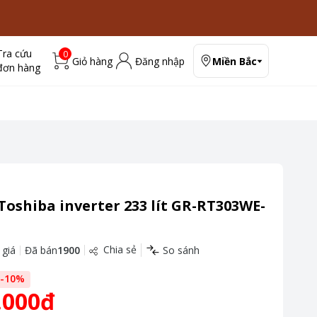
Tra cứu
0
Giỏ hàng
Đăng nhập
Miền Bắc
đơn hàng
Toshiba inverter 233 lít GR-RT303WE-
Chia sẻ
 giá
Đã bán
1900
So sánh
-
10
%
.000đ