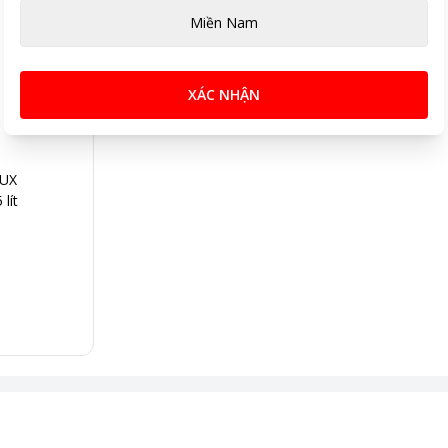
Miền Nam
XÁC NHẬN
LUX
lít