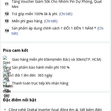
Tặng
Voucher Giảm 50k Cho Nhóm Pin Dự Phòng, Quạt
11
Mini
Trả góp miễn 100% lãi & phí.
(Chi tiết)
12
Miễn phí giao hàng.
(Chi tiết)
13
Sản phẩm áp dụng chính sách 1 ĐỔI 1 ĐẾN 1 NĂM *
(Chi
14
tiết)
Pico cam kết
Giao hàng miễn phí
65km(miền Bắc) và 30km(TP. HCM)
Sản phẩm bảo hành miễn phí
100
%
1 đổi 1 lên đến
365
ngày
Thanh toán
trực tiếp khi nhận hàng
Đặc điểm nổi bật
Công nghệ Digital Inverter hoạt động êm ái, tiết kiệm điện