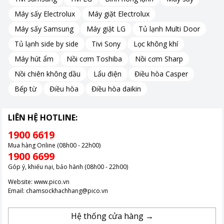
Rau quả luôn tươi ngon mọng nước với ngăn rau quả cân
Máy sấy Electrolux
Máy giặt Electrolux
bằng độ ẩm
Máy sấy Samsung
Máy giặt LG
Tủ lạnh Multi Door
Tủ lạnh side by side
Tivi Sony
Lọc không khí
Ngăn rau quả cân bằng độ ẩm có khả năng duy trì độ ẩm tốt
Máy hút ẩm
Nồi cơm Toshiba
Nồi cơm Sharp
nhất, bảo quản hiệu quả rau củ, trái cây, giúp chúng tươi ngon
lâu hơn. Khi độ ẩm xuống dưới mức thông thường, ngăn sẽ hạn
Nồi chiên không dầu
Lẩu điện
Điều hòa Casper
chế hơi ẩm thoát ra ngoài. Và ngược lại, khi độ ẩm lên quá cao
Bếp từ
Điều hòa
Điều hòa daikin
hơn mức bình thường, ngăn sẽ thoát bớt khí để duy trì độ ẩm.
LIÊN HỆ HOTLINE:
1900 6619
Kiểu dáng sang trọng làm nổi bật căn bếp cùng dung tích
Mua hàng Online (08h00 - 22h00)
1900 6699
208 lít phù hợp cho gia đình từ 2 đến 3 người
Góp ý, khiếu nại, bảo hành (08h00 - 22h00)
Tủ lạnh
sở hữu kiểu dáng nhỏ gọn, vững chắc cùng với sắc đen
Website:
www.pico.vn
Email:
chamsockhachhang@pico.vn
sang trọng nổi bật trong không gian bếp của bạn. Thiết kế
tủ
lạnh ngăn đá trên
truyền thống quen thuộc, tiện lợi cho quá trình
sử dụng của bạn.
Hệ thống cửa hàng →