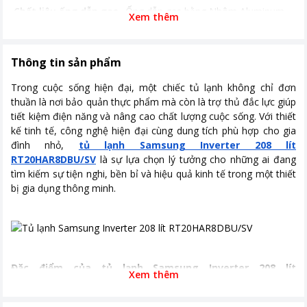
Chất liệu ống dẫn gas,
Ống dẫn gas bằng Nhôm Aluminum -
Xem thêm
dàn lạnh
Lá tản nhiệt bằng Nhôm Aluminium
Công nghệ inverter
Có inverter
Thông tin sản phẩm
Năm ra mắt
2020
Trong cuộc sống hiện đại, một chiếc tủ lạnh không chỉ đơn
Nơi sản xuất
Việt Nam
thuần là nơi bảo quản thực phẩm mà còn là trợ thủ đắc lực giúp
tiết kiệm điện năng và nâng cao chất lượng cuộc sống. Với thiết
Thời gian bảo hành
24 tháng
kế tinh tế, công nghệ hiện đại cùng dung tích phù hợp cho gia
đình nhỏ,
tủ lạnh Samsung Inverter 208 lít
Công suất tiêu thụ
~ 0.93 kW/ngày
RT20HAR8DBU/SV
là sự lựa chọn lý tưởng cho những ai đang
Công nghệ tiết kiệm
Digital Inverter
tìm kiếm sự tiện nghi, bền bỉ và hiệu quả kinh tế trong một thiết
điện
bị gia dụng thông minh.
Công nghệ làm lạnh
Làm lạnh đa chiều
Công nghệ kháng
Bộ lọc than hoạt tính Deodorizer
khuẩn, khử mùi
Đặc điểm của tủ lạnh Samsung Inverter 208 lít
Kích thước, khối lượng
Cao 144.5 cm - Rộng 55.6 cm - Sâu
Xem thêm
RT20HAR8DBU/SV
60.6 cm - Nặng 43 kg