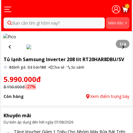
0
Bạn cần tìm gì hôm nay?
Miền Bắc
1
/
4
Tủ lạnh Samsung Inverter 208 lít RT20HAR8DBU/SV
|
0
đánh giá
|
Đã bán
160
|
Chia sẻ
|
So sánh
5.990.000đ
-
27
%
8.190.000đ
Còn hàng
Xem điểm trưng bày
Khuyến mãi
Dự kiến áp dụng đến hết ngày
07/08/2026
Tặng
Voucher Giảm 1 Triệu Cho Nhóm Máy Rửa Bát Trên