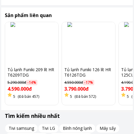
Sản phẩm liên quan
Tủ lạnh Funiki 209 lít HR
Tủ lạnh Funiki 126 lít HR
Tủ lạnh
T6209TDG
T6126TDG
125CI.
5.290.000đ
-
14
%
4.550.000đ
-
17
%
4.190.
4.590.000đ
3.790.000đ
3.790
5
(Đã bán 457)
5
(Đã bán 572)
5
(
Tìm kiếm nhiều nhất
Tivi samsung
Tivi LG
Bình nóng lạnh
Máy sấy