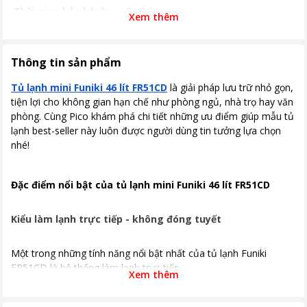
Thời gian bảo hành
24 tháng
Xem thêm
Công suất tiêu thụ
70W
Công nghệ làm lạnh
Làm lạnh trực tiếp
Thông tin sản phẩm
Kích thước, khối lượng
Cao 49.1 cm - Rộng 44.1 cm - Sâu
Tủ lạnh mini Funiki 46 lít FR51CD
là giải pháp lưu trữ nhỏ gọn,
47.2 cm Khối lượng 15 Kg
tiện lợi cho không gian hạn chế như phòng ngủ, nhà trọ hay văn
phòng. Cùng Pico khám phá chi tiết những ưu điểm giúp mẫu tủ
Khoảng giá
Từ 2 - 5 triệu
lạnh best-seller này luôn được người dùng tin tưởng lựa chọn
nhé!
Đặc điểm nổi bật của tủ lạnh mini Funiki 46 lít FR51CD
Kiểu làm lạnh trực tiếp - không đóng tuyết
Một trong những tính năng nổi bật nhất của tủ lạnh Funiki
FR51CD là hệ thống làm lạnh trực tiếp.
Xem thêm
Khác với các loại tủ lạnh truyền thống có hiện tượng đóng tuyết,
hệ thống làm lạnh của Funiki FR51CD không tạo ra lớp tuyết