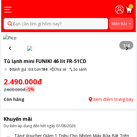
0
Bạn cần tìm gì hôm nay?
Miền Bắc
1
/
4
Tủ lạnh mini FUNIKI 46 lít FR-51CD
|
0
đánh giá
|
Đã bán
184
|
Chia sẻ
|
So sánh
2.490.000đ
-
5
%
2.600.000đ
Còn hàng
Xem điểm trưng bày
Khuyến mãi
Dự kiến áp dụng đến hết ngày
07/08/2026
Tặng
Voucher Giảm 1 Triệu Cho Nhóm Máy Rửa Bát Trên