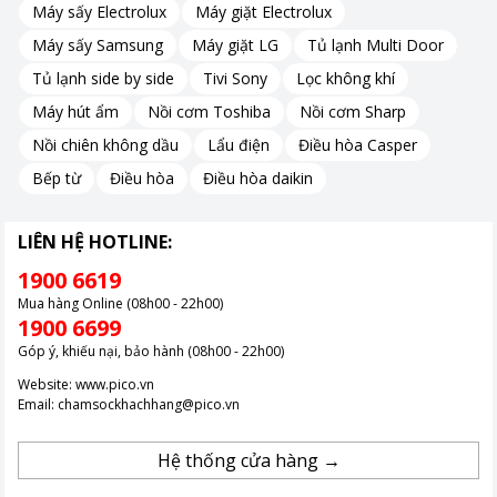
Máy sấy Electrolux
Máy giặt Electrolux
Máy sấy Samsung
Máy giặt LG
Tủ lạnh Multi Door
Tủ lạnh side by side
Tivi Sony
Lọc không khí
Máy hút ẩm
Nồi cơm Toshiba
Nồi cơm Sharp
Nồi chiên không dầu
Lẩu điện
Điều hòa Casper
Bếp từ
Điều hòa
Điều hòa daikin
LIÊN HỆ HOTLINE:
Kiểu dáng đẹp, màu sắc trang nhã
1900 6619
Mua hàng Online (08h00 - 22h00)
Bên cạnh tính năng hoạt động hiệu quả, thiết kế của
tủ lạnh
1900 6699
Funiki
cũng không kém phần ấn tượng.
Góp ý, khiếu nại, bảo hành (08h00 - 22h00)
Với kiểu dáng hiện đại, sang trọng và màu sắc trang nhã, chiếc
Website:
www.pico.vn
tủ lạnh này dễ dàng phù hợp với bất kỳ không gian nội thất nào.
Email:
chamsockhachhang@pico.vn
Bạn có thể đặt nó trong bất kỳ phòng bếp nào mà không lo làm
mất đi tính thẩm mỹ của không gian sống.
Hệ thống cửa hàng →
Sự kết hợp giữa thiết kế tinh tế và tính năng ưu việt giúp Funiki