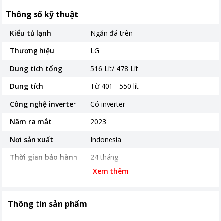
Thông số kỹ thuật
Kiểu tủ lạnh
Ngăn đá trên
Thương hiệu
LG
Dung tích tổng
516 Lít/ 478 Lít
Dung tích
Từ 401 - 550 lít
Công nghệ inverter
Có inverter
Năm ra mắt
2023
Nơi sản xuất
Indonesia
Thời gian bảo hành
24 tháng
Xem thêm
Công nghệ kháng
Hygiene Fresh+ giúp diệt khuẩn và
khuẩn, khử mùi
khử mùi
Kích thước, khối lượng
Rộng 78 cm - Sâu 70 cm - Cao 172
Thông tin sản phẩm
cm- 79 Kg