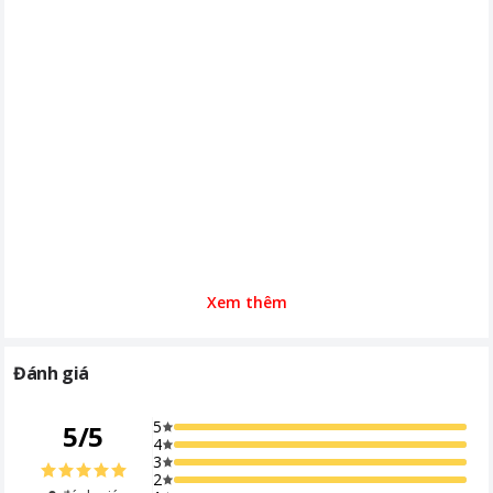
Tiện ích
Lấy nước ngoài tiện lợi
Khoảng giá
Từ 10 - 20 triệu
Xem thêm
Đánh giá
5
5
/
5
4
3
2