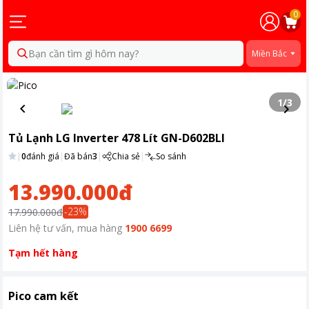
0
Bạn cần tìm gì hôm nay?
Miền Bắc
1
/
3
Tủ Lạnh LG Inverter 478 Lít GN-D602BLI
|
0
đánh giá
|
Đã bán
3
|
Chia sẻ
|
So sánh
13.990.000đ
-
23
%
17.990.000đ
Liên hệ tư vấn, mua hàng
1900 6699
Tạm hết hàng
Pico cam kết