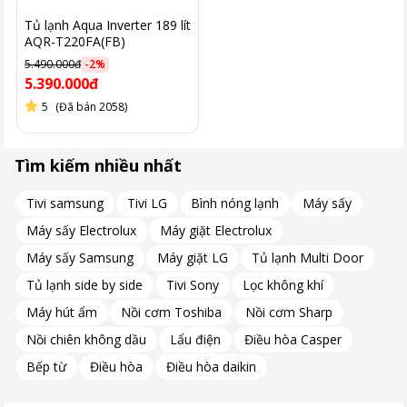
Tủ lạnh Aqua Inverter 189 lít
AQR-T220FA(FB)
5.490.000đ
-
2
%
5.390.000đ
5
(Đã bán 2058)
Tìm kiếm nhiều nhất
Tivi samsung
Tivi LG
Bình nóng lạnh
Máy sấy
Máy sấy Electrolux
Máy giặt Electrolux
Máy sấy Samsung
Máy giặt LG
Tủ lạnh Multi Door
Tủ lạnh side by side
Tivi Sony
Lọc không khí
Máy hút ẩm
Nồi cơm Toshiba
Nồi cơm Sharp
Nồi chiên không dầu
Lẩu điện
Điều hòa Casper
Bếp từ
Điều hòa
Điều hòa daikin