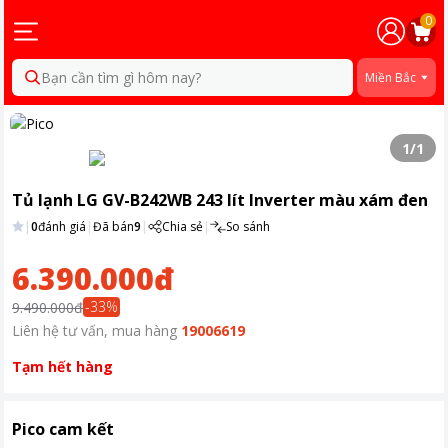
0
Bạn cần tìm gì hôm nay?
Miền Bắc
1
/
1
Tủ lạnh LG GV-B242WB 243 lít Inverter màu xám đen
|
0
đánh giá
|
Đã bán
9
|
Chia sẻ
|
So sánh
6.390.000đ
-
33
%
9.490.000đ
Liên hệ tư vấn, mua hàng
19006619
Tạm hết hàng
Pico cam kết