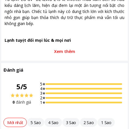
khuẩn, khử mùi
kiểu dáng lịch lãm, hiện đại đem lại một ấn tượng nổi bật cho
ngôi nhà bạn. Chiếc tủ lạnh này có dung tích lớn với kích thước
Kích thước, khối lượng
Cao 157.3 cm - Rộng 55.5 cm - Sâu
nhỏ gọn giúp bạn thỏa thích dự trữ thực phẩm mà vẫn tối ưu
63.7 - Nặng 50 kgcm
không gian bếp.
Khoảng giá
Từ 5 - 10 triệu
Lạnh tuyệt đối mọi lúc & mọi nơi
Xem thêm
Nhiệt độ đều, ổn định bất cứ lúc nào là chỉ báo chính cho sự
tươi ngon. LINEAR Cooling™ giữ sự dao động nhiệt độ trong
khoảng ±0,5℃.
Đánh giá
Làm lạnh nhanh & đều
5
5
/
5
4
3
LG DoorCooling™ giúp cho nhiệt độ bên trong đều hơn và làm
2
0
đánh giá
1
mát nhanh hơn 35% so với hệ thống làm mát thông thường. Hệ
thống này làm giảm đáng kể sự chênh lệch nhiệt độ giữa phần
bên trong và phía cửa của khoang làm mát.
Mới nhất
5 Sao
4 Sao
3 Sao
2 Sao
1 Sao