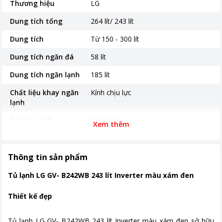
Thương hiệu
LG
Dung tích tổng
264 lít/ 243 lít
Dung tích
Từ 150 - 300 lít
Dung tích ngăn đá
58 lít
Dung tích ngăn lạnh
185 lít
Chất liệu khay ngăn
Kính chịu lực
lạnh
Nơi sản xuất
Việt Nam
Xem thêm
Thời gian bảo hành
24 tháng
Công suất tiêu thụ
Hãng không công bố
Thông tin sản phẩm
Công nghệ tiết kiệm
Inverter
Tủ lạnh LG GV- B242WB 243 lít Inverter màu xám đen
điện
Thiết kế đẹp
Công nghệ làm lạnh
Door cooling, Linear Cooling
Công nghệ kháng
Than hoạt tính
Tủ lạnh LG GV- B242WB 243 lít Inverter màu xám đen sở hữu