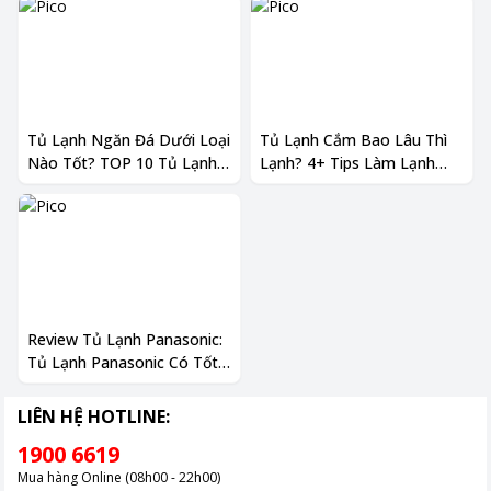
Tủ Lạnh Ngăn Đá Dưới Loại
Tủ Lạnh Cắm Bao Lâu Thì
Nào Tốt? TOP 10 Tủ Lạnh
Lạnh? 4+ Tips Làm Lạnh
Nên Mua
Nhanh Nhất
Review Tủ Lạnh Panasonic:
Tủ Lạnh Panasonic Có Tốt
Không? Liệu Có Xứng Đáng
Với Giá Tiền?
LIÊN HỆ HOTLINE:
1900 6619
Mua hàng Online (08h00 - 22h00)