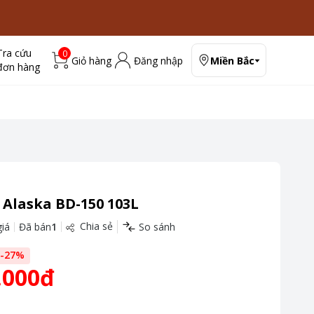
Tra cứu
0
Giỏ hàng
Đăng nhập
Miền Bắc
đơn hàng
 Alaska BD-150 103L
Chia sẻ
iá
Đã bán
1
So sánh
-
27
%
.000đ