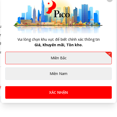
u dài 56 cm, rộng 55.9 cm và cao 84.5 cm.
những căn hộ chung cư nhỏ bé đến các cửa hàng, đại lý có diện tích 
Vui lòng chọn khu vực để biết chính xác thông tin
ho gia đình 3-4 người.
Giá, Khuyến mãi, Tồn kho.
ái lưu trữ các loại thực phẩm như thịt, cá, hải sản, rau củ quả,... m
Miền Bắc
Miền Nam
êm
XÁC NHẬN