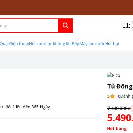
Quạt
Điện thoại
Nồi cơm
Lọc không khí
Bếp
Máy lọc nước
Hút bụi
Tủ Đông
5
0
Đánh g
1 đổi 1 lên đến
365
Ngày
7.440.000đ
5.490
Hết hàng