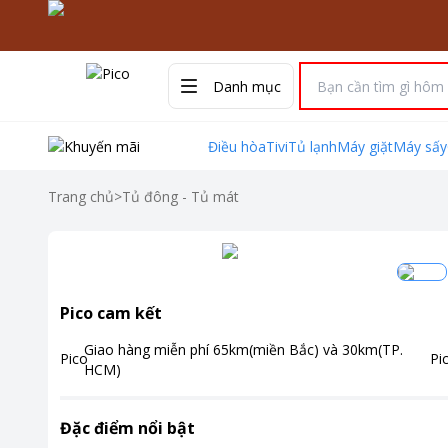
Danh mục
Điều hòa
Tivi
Tủ lạnh
Máy giặt
Máy sấy
Trang chủ
>
Tủ đông - Tủ mát
Pico cam kết
Giao hàng miễn phí
65km(miền Bắc) và 30km(TP.
HCM)
Đặc điểm nổi bật