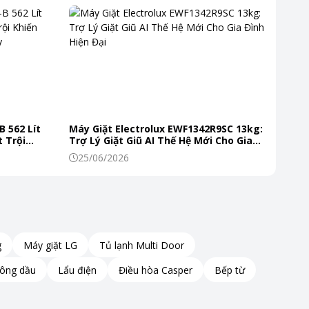
B 562 Lít
Máy Giặt Electrolux EWF1342R9SC 13kg:
 Trội
Trợ Lý Giặt Giũ AI Thế Hệ Mới Cho Gia
 Mỗi Ngày
Đình Hiện Đại
25/06/2026
g
Máy giặt LG
Tủ lạnh Multi Door
hông dầu
Lẩu điện
Điều hòa Casper
Bếp từ