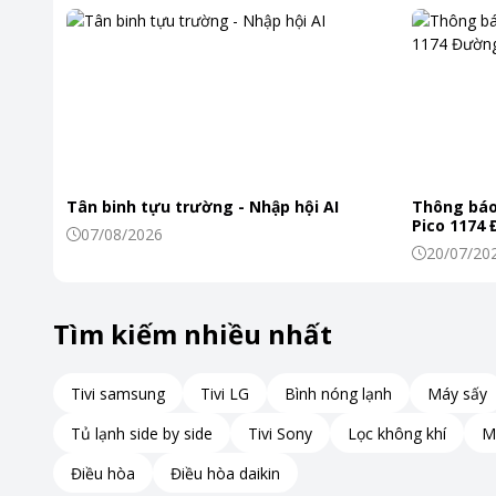
Tân binh tựu trường - Nhập hội AI
Thông báo
Pico 1174
07/08/2026
20/07/20
Tìm kiếm nhiều nhất
Tivi samsung
Tivi LG
Bình nóng lạnh
Máy sấy
Tủ lạnh side by side
Tivi Sony
Lọc không khí
M
Điều hòa
Điều hòa daikin