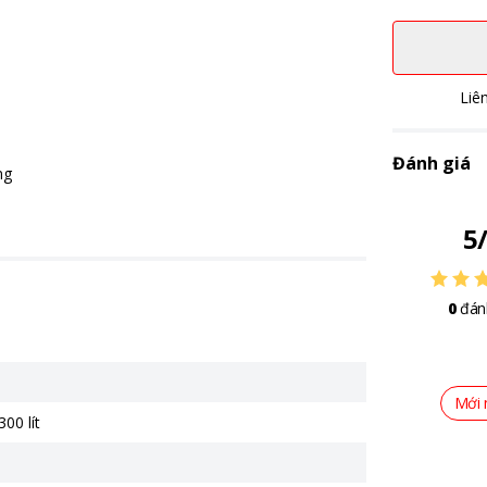
Liê
Đánh giá
ng
5
0
đán
Mới 
300 lít