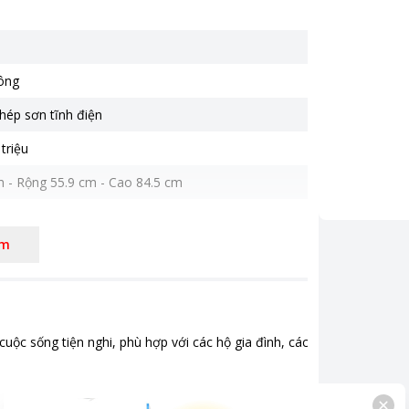
ông
hép sơn tĩnh điện
 triệu
m - Rộng 55.9 cm - Cao 84.5 cm
êm
ốc
 tủ
,
Lỗ thoát nước
ộc sống tiện nghi, phù hợp với các hộ gia đình, các cửa hàng và đại 