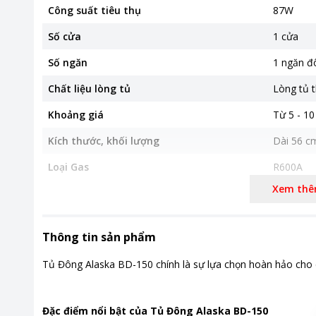
Công suất tiêu thụ
87W
Số cửa
1 cửa
Số ngăn
1 ngăn đ
Chất liệu lòng tủ
Lòng tủ t
Khoảng giá
Từ 5 - 10
Kích thước, khối lượng
Dài 56 c
Loại Gas
R600A
Xem th
Nơi sản xuất
Trung Qu
Thời gian bảo hành
24 tháng
Thông tin sản phẩm
Tiện ích
Khoá cửa
Tủ Đông Alaska BD-150 chính là sự lựa chọn hoàn hảo cho cu
Đặc điểm nổi bật của Tủ Đông Alaska BD-150