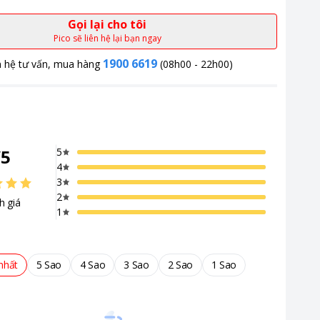
Gọi lại cho tôi
Pico sẽ liên hệ lại bạn ngay
1900 6619
n hệ tư vấn, mua hàng
(08h00 - 22h00)
/
5
5
4
3
2
h giá
1
nhất
5 Sao
4 Sao
3 Sao
2 Sao
1 Sao