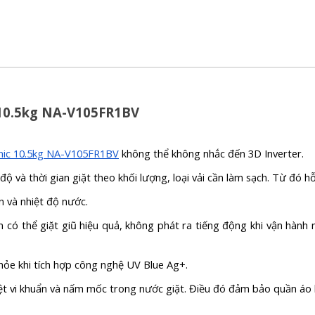
 10.5kg NA-V105FR1BV
nic 10.5kg NA-V105FR1BV
không thể không nhắc đến 3D Inverter.
ộ và thời gian giặt theo khối lượng, loại vải cần làm sạch. Từ đó h
n và nhiệt độ nước.
n có thể giặt giũ hiệu quả, không phát ra tiếng động khi vận hàn
ỏe khi tích hợp công nghệ UV Blue Ag+.
ệt vi khuẩn và nấm mốc trong nước giặt. Điều đó đảm bảo quần áo 