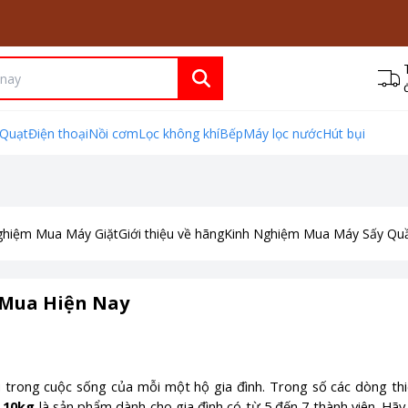
Quạt
Điện thoại
Nồi cơm
Lọc không khí
Bếp
Máy lọc nước
Hút bụi
ghiệm Mua Máy Giặt
Giới thiệu về hãng
Kinh Nghiệm Mua Máy Sấy Qu
 Mua Hiện Nay
trong cuộc sống của mỗi một hộ gia đình. Trong số các dòng thiết
 10kg
là sản phẩm dành cho gia đình có từ 5 đến 7 thành viên. Hãy