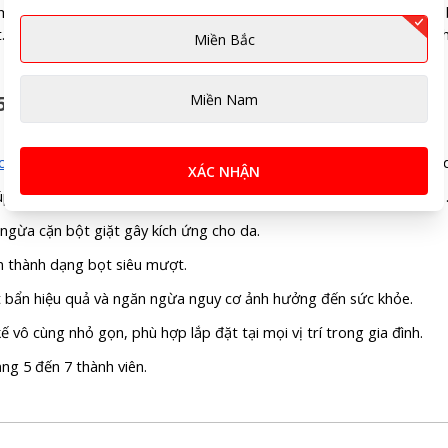
 máy giặt nhà Panasonic 10kg còn có nhiều điểm nổi bật khác. Nếu
 Tại Pico, 7 chiếc máy giặt này luôn được trợ giá với mức giá tốt nh
Miền Bắc
Miền Nam
0.5kg NA-FD10VR1BV
cửa trên
. Có tích hợp công nghệ giặt nước nóng StainMaster Plus (d
XÁC NHẬN
iúp bạn đánh bay các vết bẩn cứng đầu: Nước sốt, bùn đất, dầu mỡ
 ngừa cặn bột giặt gây kích ứng cho da.
n thành dạng bọt siêu mượt.
ết bẩn hiệu quả và ngăn ngừa nguy cơ ảnh hưởng đến sức khỏe.
vô cùng nhỏ gọn, phù hợp lắp đặt tại mọi vị trí trong gia đình.
ng 5 đến 7 thành viên.