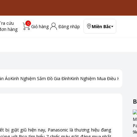
Tra cứu
0
Giỏ hàng
Đăng nhập
Miền Bắc
đơn hàng
ần Áo
Kinh Nghiệm Sắm Đồ Gia Đình
Kinh Nghiệm Mua Điều Hoà
Kinh
B
 bị giặt giũ hiện nay, Panasonic là thương hiệu đang
 cùng với Pico tìm hiểu 7 chiếc máy giặt đáng mua nhất