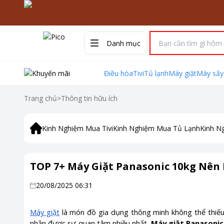
Danh mục
Điều hòa
Tivi
Tủ lạnh
Máy giặt
Máy sấy
Trang chủ
>
Thông tin hữu ích
Kinh Nghiệm Mua Tivi
Kinh Nghiệm Mua Tủ Lạnh
Kinh N
TOP 7+ Máy Giặt Panasonic 10kg Nên
20/08/2025 06:31
Máy giặt
là món đồ gia dụng thông minh không thể thiếu 
nhận được sự quan tâm nhiều nhất.
Máy giặt Panasonic