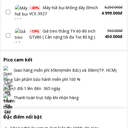
Máy hút bụi không dây Elmich
8.250.000đ
-
40
%
4.999.000đ
VCE-3927
Giá treo thẳng TV 60-86 inch
550.000đ
-
19
%
450.000đ
GTV80 ( Cân nặng tối đa Tivi 80 kg )
Pico cam kết
Giao hàng miễn phí
65km(miền Bắc) và 30km(TP. HCM)
Sản phẩm bảo hành miễn phí
100
%
1 đổi 1 lên đến
365
ngày
Thanh toán
trực tiếp khi nhận hàng
Đặc điểm nổi bật