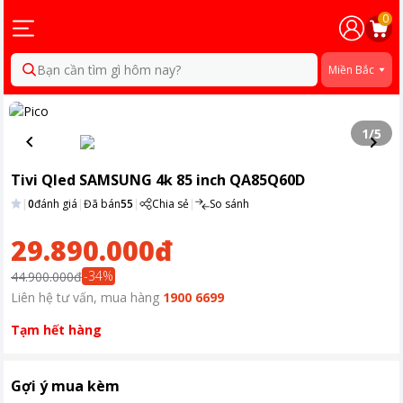
0
Bạn cần tìm gì hôm nay?
Miền Bắc
1
/
5
Tivi Qled SAMSUNG 4k 85 inch QA85Q60D
|
0
đánh giá
|
Đã bán
55
|
Chia sẻ
|
So sánh
29.890.000đ
-
34
%
44.900.000đ
Liên hệ tư vấn, mua hàng
1900 6699
Tạm hết hàng
Gợi ý mua kèm