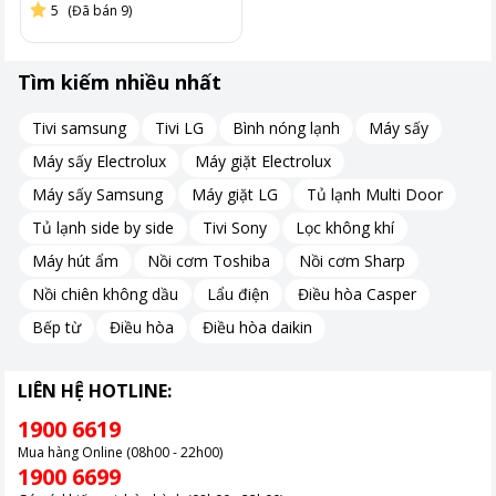
5
(Đã bán 9)
Công nghệ Quantum Dot hiển thị 100% dải màu
Tìm kiếm nhiều nhất
Tivi QLED Samsung QA85Q60D là minh chứng ấn tượng của
công nghệ Quantum Dot, nâng cao trải nghiệm hình ảnh nhờ
Tivi samsung
Tivi LG
Bình nóng lạnh
Máy sấy
khả năng hiển thị 100% dải màu. Công nghệ này giúp
tái tạo
Máy sấy Electrolux
Máy giặt Electrolux
màu sắc một cách chân thực và sống động
, làm nổi bật
từng chi tiết trong từng khung hình với độ sáng và độ tương
Máy sấy Samsung
Máy giặt LG
Tủ lạnh Multi Door
phản tối ưu.
Tủ lạnh side by side
Tivi Sony
Lọc không khí
Đạt
chứng nhận
PANTONE
, tivi QLED của Samsung đảm bảo
Máy hút ẩm
Nồi cơm Toshiba
Nồi cơm Sharp
màu sắc nguyên bản, cho bạn những trải nghiệm hình ảnh gần
như thật. Khả năng này được đo đạc dựa trên tiêu chuẩn DCI-
Nồi chiên không dầu
Lẩu điện
Điều hòa Casper
P3, một tiêu chuẩn uy tín trong ngành công nghiệp hình ảnh
Bếp từ
Điều hòa
Điều hòa daikin
LIÊN HỆ HOTLINE:
1900 6619
Mua hàng Online (08h00 - 22h00)
1900 6699