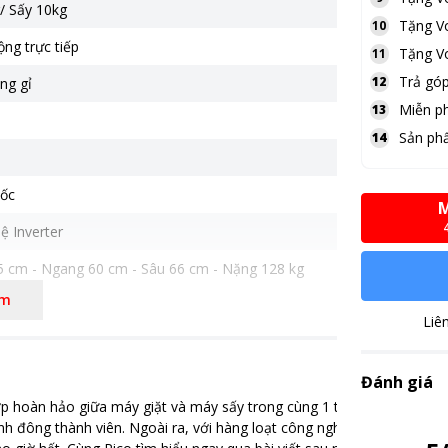
/ Sấy 10kg
Tặng
V
10
ng trực tiếp
Tặng
V
11
Trả góp
12
ng gỉ
Miễn ph
13
Sản ph
14
ốc
M
ệ Inverter
5 cm - Ngang 60 cm - Sâu 66 cm - Nặng 128 kg
êm
ệ giặt hơi nước
Liê
ệ AI DD bảo vệ sợi vải
ệ giặt tiết kiệm TurboWash
Đánh giá
,
Có màn hình hiển thị
p hoàn hảo giữa máy giặt và máy sấy trong cùng 1 thiết bị giúp tiết kiệ
nước
,
Inverter tiết kiệm điện
,
Chạy êm và bền
h đông thành viên. Ngoài ra, với hàng loạt công nghệ hiện đại như AI 
ộng trực tiếp)
,
Khóa trẻ em
,
Thêm đồ trong khi