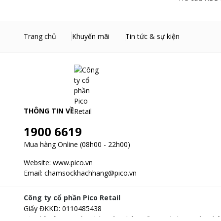
Tháp giặt sấy LG WT1410NHEG trang bị công nghệ giặt hơi 
Trang chủ
Khuyến mãi
Tin tức & sự kiện
Đồng thời, hơi nước nóng thẩm thấu sâu vào sợi vải giúp gi
THÔNG TIN VỀ
1900 6619
Mua hàng Online (08h00 - 22h00)
Website:
www.pico.vn
Email:
chamsockhachhang@pico.vn
Công ty cổ phần Pico Retail
Giấy ĐKKD
:
0110485438
Địa chỉ
:
Tầng 3, Tòa nhà Xuân Thủy, số 173, đường Xuân Thủ