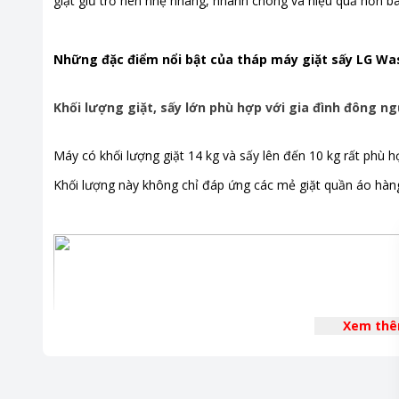
giặt giũ trở nên nhẹ nhàng, nhanh chóng và hiệu quả hơn bao
giặt
,
Kết 
Chương trình giặt
Đồ len
Những đặc điểm nổi bật của tháp máy giặt sấy LG 
Turbowa
Làm mới 
Đồ cotto
Khối lượng giặt, sấy lớn phù hợp với gia đình đông n
Vệ sinh l
Sấy đồ c
Máy có khối lượng giặt 14 kg và sấy lên đến 10 kg rất phù h
Sấy nhan
Giặt nha
Khối lượng này không chỉ đáp ứng các mẻ giặt quần áo hàng 
Diệt khu
Sấy đồ le
Sấy vỏ c
Làm sạch
Làm sạch
Giặt thô
Giặt vỏ c
Xem th
Sấy giảm
Chu trình
Chu trình 
Công nghệ sấy
Bơm nhiệ