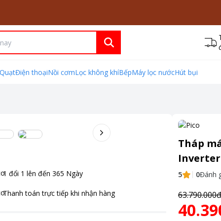
Quạt
Điện thoại
Nồi cơm
Lọc không khí
Bếp
Máy lọc nước
Hút bụi
Tháp má
Inverter
1 đổi 1 lên đến
365
Ngày
5
0
Đánh g
Thanh toán
trực tiếp khi nhận hàng
63.790.000
40.39