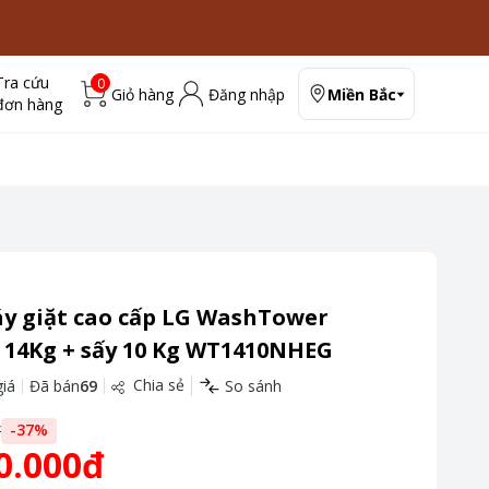
Tra cứu
0
Giỏ hàng
Đăng nhập
Miền Bắc
đơn hàng
y giặt cao cấp LG WashTower
 14Kg + sấy 10 Kg WT1410NHEG
Chia sẻ
iá
Đã bán
69
So sánh
đ
-
37
%
0.000đ