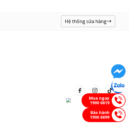
Hệ thống cửa hàng
hời gian là ủi sau giặt.
Mua ngay
1900 6619
Bảo hành
1900 6699