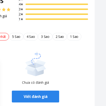
/
5
4
3
2
h giá
1
nhất
5 Sao
4 Sao
3 Sao
2 Sao
1 Sao
 và công sức đáng kể.
Chưa có đánh giá
Viết đánh giá