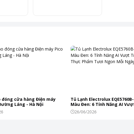
 cảm biến khối lượng và chất liệu vải sau đó tự động tối ưu chuyển 
 hao mòn, giúp vải bền đẹp lâu dài, ngay cả với các chất liệu nhạy c
 đóng cửa hàng Điện máy
Tủ Lạnh Electrolux EQE5760B-
 Đường Láng - Hà Nội
Màu Đen: 6 Tính Năng AI Vượt
Khiến Thực Phẩm Tươi Ngon
26
26/06/2026