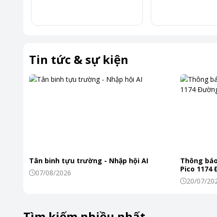
Tháp tích hợp công nghệ AI DD™ sử dụng trí tuệ nhân tạo để
Nhờ vậy, quần áo được giặt sạch hiệu quả mà vẫn giảm thiểu
Tin tức & sự kiện
Tân binh tựu trường - Nhập hội AI
Thông báo
Pico 1174
07/08/2026
20/07/20
Tìm kiếm nhiều nhất