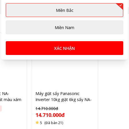
Miền Bắc
riệu
Miền Nam
XÁC NHẬN
c NA-
Máy giặt sấy Panasonic
iặt màu xám
Inverter 10kg giặt 6kg sấy NA-
S106FC1LV
14.710.000đ
14.710.000đ
5
(Đã bán 21)
i