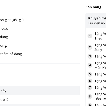
Còn hàng
Khuyến mã
i gian giặt giũ.
Dự kiến áp
u quả.
Tặng
V
1
 dụng.
Triệu
Tặng
V
dụng.
2
Sony
ũ thêm dễ dàng.
Tặng
V
3
Tặng
V
4
Màn Hì
Tặng
V
5
Tặng
V
6
Tặng
V
7
 sấy
Tặng
V
8
Hòa, Ro
trở lên
Tặng
V
9