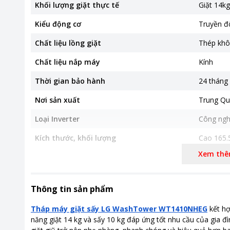
Khối lượng giặt thực tế
Giặt 14kg
Kiểu động cơ
Truyền độ
Chất liệu lồng giặt
Thép khô
Chất liệu nắp máy
Kính
Thời gian bảo hành
24 tháng
Nơi sản xuất
Trung Qu
Loại Inverter
Công ngh
Kích thước, khối lượng
Cao 165.
Xem th
Công nghệ giặt
Công ngh
Công ngh
Công ngh
Thông tin sản phẩm
Bảng điều khiển
Cảm ứng
Tháp máy giặt sấy LG WashTower WT1410NHEG
kết hợ
Tiện ích
Giặt hơi 
năng giặt 14 kg và sấy 10 kg đáp ứng tốt nhu cầu của gia đìn
(truyền đ