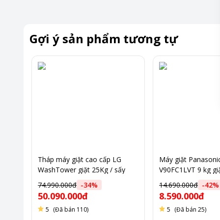
Khoảng giá
Trên 20 t
Gợi ý sản phẩm tương tự
Tháp máy giặt cao cấp LG
Máy giặt Panasoni
WashTower giặt 25Kg / sấy
V90FC1LVT 9 kg g
17Kg WT2517NHEG
bạc
74.990.000đ
-
34
%
14.690.000đ
-
42
%
50.090.000đ
8.590.000đ
5
(Đã bán 110)
5
(Đã bán 25)
Công nghệ giặt sử dụng trí tuệ nhân tạo bảo vệ sợi vả