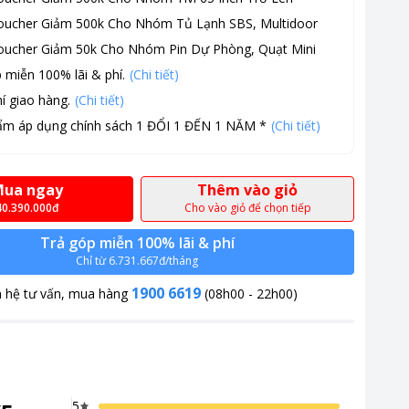
oucher Giảm 500k Cho Nhóm Tủ Lạnh SBS, Multidoor
oucher Giảm 50k Cho Nhóm Pin Dự Phòng, Quạt Mini
 miễn 100% lãi & phí.
(Chi tiết)
í giao hàng.
(Chi tiết)
ẩm áp dụng chính sách 1 ĐỔI 1 ĐẾN 1 NĂM *
(Chi tiết)
ua ngay
Thêm vào giỏ
40.390.000đ
Cho vào giỏ để chọn tiếp
Trả góp miễn 100% lãi & phí
Chỉ từ 6.731.667đ/tháng
1900 6619
n hệ tư vấn, mua hàng
(08h00 - 22h00)
m không gian, thời gian và tối ưu việc giặt giũ. Với khả
DD, giặt hơi nước, sấy bơm nhiệt, kết nối Wifi giúp việc
5