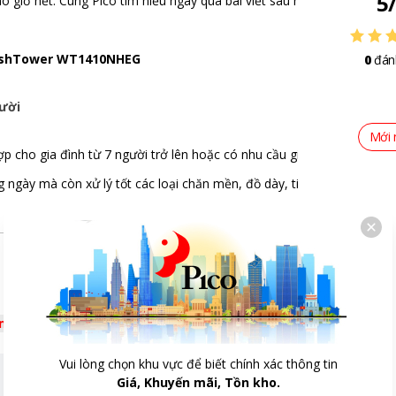
5
 giờ hết. Cùng Pico tìm hiểu ngay qua bài viết sau nhé!
nối Wifi
,
Tự động vệ sinh lồng giặt
WashTower WT1410NHEG
0
đán
sh
quần áo Refresh
n
gười
ồng giặt
Mới 
otton
ợp cho gia đình từ 7 người trở lên hoặc có nhu cầu giặt sấy lớn.
h
nh
ngày mà còn xử lý tốt các loại chăn mền, đồ dày, tiết kiệm thời gian
ẩn
n
hăn
 lồng sấy
 bộ ngưng tụ
ng thường
hăn
êm
 nhăn
 sấy tải về
giặt tải về
Vui lòng chọn khu vực để biết chính xác thông tin
Giá, Khuyến mãi, Tồn kho.
t