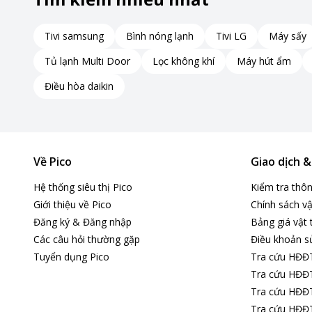
Tivi samsung
Bình nóng lạnh
Tivi LG
Máy sấy
Tủ lạnh Multi Door
Lọc không khí
Máy hút ẩm
Điều hòa daikin
Về Pico
Giao dịch 
Hệ thống siêu thị Pico
Kiểm tra thô
Giới thiệu về Pico
Chính sách vậ
Đăng ký & Đăng nhập
Bảng giá vật 
Các câu hỏi thường gặp
Điều khoản s
Tuyển dụng Pico
Tra cứu HĐĐ
Tra cứu HĐĐT
Tra cứu HĐĐT
Công nghệ giặt hơi nước Steam diệt khuẩn, giảm nhă
Tra cứu HĐĐT