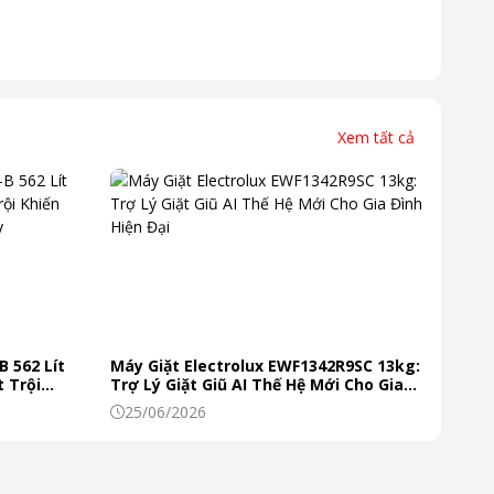
động giặt phù hợp.
ảm như lụa, len hay đồ trẻ em.
Xem tất cả
B 562 Lít
Máy Giặt Electrolux EWF1342R9SC 13kg:
 Trội
Trợ Lý Giặt Giũ AI Thế Hệ Mới Cho Gia
 Mỗi Ngày
Đình Hiện Đại
25/06/2026