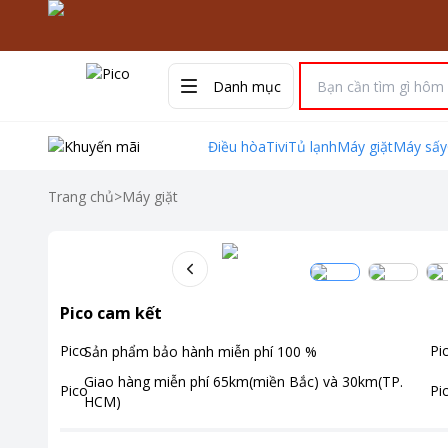
Danh mục
Điều hòa
Tivi
Tủ lạnh
Máy giặt
Máy sấy
Trang chủ
>
Máy giặt
Pico cam kết
Sản phẩm bảo hành miễn phí
100
%
Giao hàng miễn phí
65km(miền Bắc) và 30km(TP.
HCM)