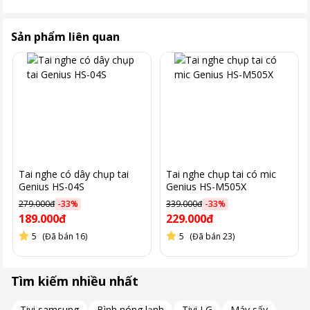
Sản phẩm liên quan
Tai nghe có dây chụp tai
Tai nghe chụp tai có mic
Genius HS-04S
Genius HS-M505X
279.000đ
-
33
%
339.000đ
-
33
%
189.000đ
229.000đ
5
(Đã bán 16)
5
(Đã bán 23)
Tìm kiếm nhiều nhất
Tivi samsung
Bình nóng lạnh
Tivi LG
Máy sấy