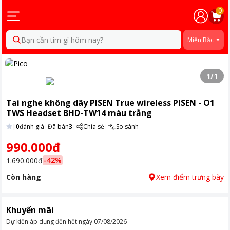
0
Bạn cần tìm gì hôm nay?
Miền Bắc
1
/
1
Tai nghe không dây PISEN True wireless PISEN - O1
TWS Headset BHD-TW14 màu trắng
|
0
đánh giá
|
Đã bán
3
|
Chia sẻ
|
So sánh
990.000đ
-
42
%
1.690.000đ
Còn hàng
Xem điểm trưng bày
Khuyến mãi
Dự kiến áp dụng đến hết ngày
07/08/2026