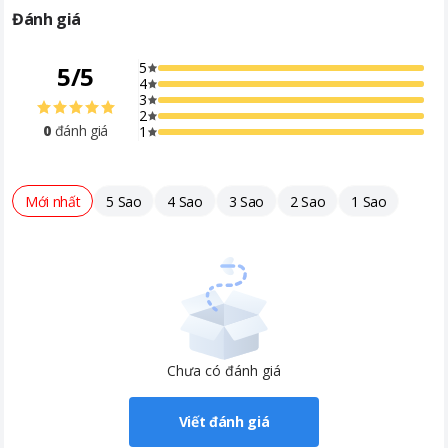
Đánh giá
5
5
/
5
4
3
2
0
đánh giá
1
Mới nhất
5 Sao
4 Sao
3 Sao
2 Sao
1 Sao
Chưa có đánh giá
Viết đánh giá