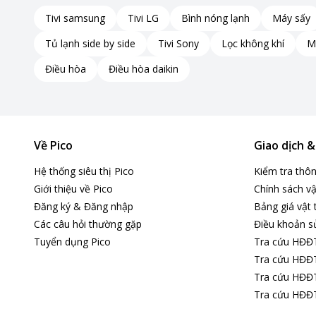
Tivi samsung
Tivi LG
Bình nóng lạnh
Máy sấy
Tủ lạnh side by side
Tivi Sony
Lọc không khí
M
Điều hòa
Điều hòa daikin
Về Pico
Giao dịch 
Hệ thống siêu thị Pico
Kiểm tra thô
Giới thiệu về Pico
Chính sách vậ
Đăng ký & Đăng nhập
Bảng giá vật 
Các câu hỏi thường gặp
Điều khoản s
Tuyển dụng Pico
Tra cứu HĐĐ
Tra cứu HĐĐT
Tra cứu HĐĐT
Tra cứu HĐĐT