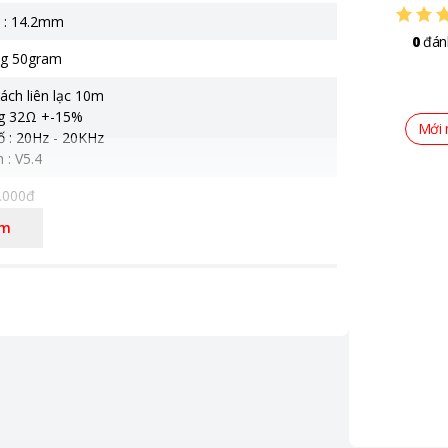
 : 14.2mm
0
đán
ng 50gram
ách liên lạc 10m
g 32Ω +-15%
Mới 
ố : 20Hz - 20KHz
 : V5.4
.000đ
êm
ốc