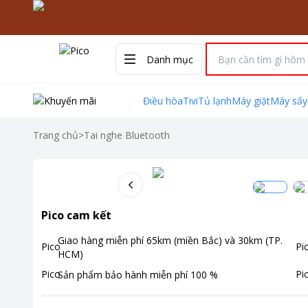
Danh mục
Điều hòa
Tivi
Tủ lạnh
Máy giặt
Máy sấy
Trang chủ
>
Tai nghe Bluetooth
Pico cam kết
Giao hàng miễn phí
65km (miền Bắc) và 30km (TP.
HCM)
Sản phẩm bảo hành miễn phí
100
%