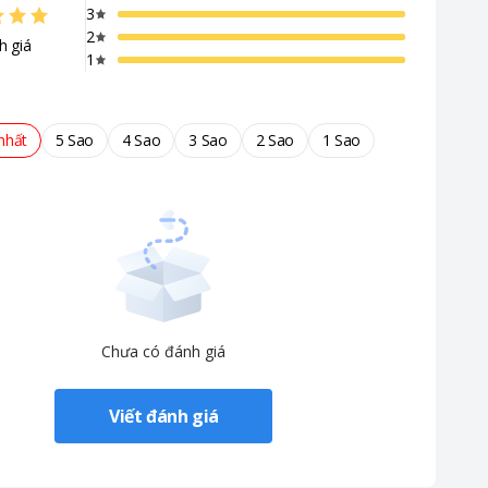
3
2
h giá
1
nhất
5 Sao
4 Sao
3 Sao
2 Sao
1 Sao
Chưa có đánh giá
Viết đánh giá