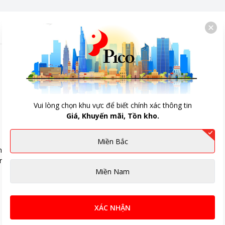
Vui lòng chọn khu vực để biết chính xác thông tin
Giá, Khuyến mãi, Tồn kho.
Miền Bắc
ng dây có
n
 màu Xanh
Miền Nam
 bh 12 tháng
XÁC NHẬN