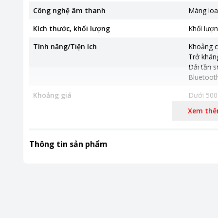
Công nghệ âm thanh
Màng loa
Kích thước, khối lượng
Khối lượ
Tính năng/Tiện ích
Khoảng c
Trở khán
Dải tần s
Bluetooth
Khoảng giá
Dưới 500
Xem th
Thời gian bảo hành
12 tháng
Nơi sản xuất
Trung Qu
Thông tin sản phẩm