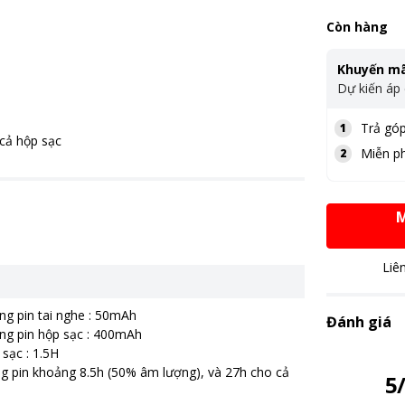
Còn hàng
Khuyến mã
Dự kiến áp
Trả góp
1
 cả hộp sạc
Miễn ph
2
M
Liê
ng pin tai nghe : 50mAh
Đánh giá
ng pin hộp sạc : 400mAh
 sạc : 1.5H
ng pin khoảng 8.5h (50% âm lượng), và 27h cho cả
5