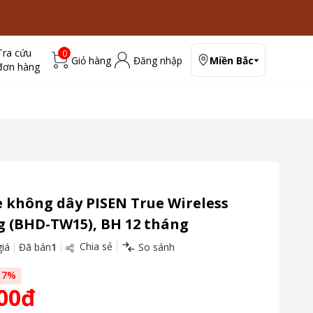
Tra cứu
0
Giỏ hàng
Đăng nhập
Miền Bắc
đơn hàng
 không dây PISEN True Wireless
g (BHD-TW15), BH 12 tháng
Chia sẻ
iá
Đã bán
1
So sánh
17
%
00đ