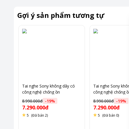
Gợi ý sản phẩm tương tự
Tai nghe Sony không dây có
Tai nghe Sony khô
công nghệ chống ồn
công nghệ chống ồ
WH1000XM5/SME, màu Bạc
WH1000XM5/LME,
8.990.000đ
-
19
%
8.990.000đ
-
19
%
bạch kim, BT 5.2, bh 12 tháng
ánh trăng, BT 5.2,
7.290.000đ
7.290.000đ
5
(Đã bán 2)
5
(Đã bán 0)