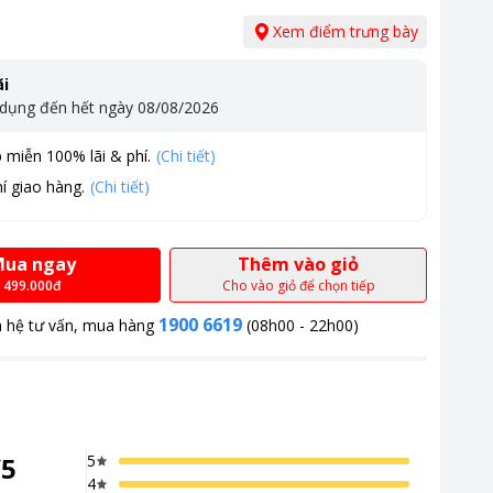
Xem điểm trưng bày
i
 dụng đến hết ngày
08/08/2026
 miễn 100% lãi & phí.
(Chi tiết)
í giao hàng.
(Chi tiết)
ua ngay
Thêm vào giỏ
499.000đ
Cho vào giỏ để chọn tiếp
1900 6619
n hệ tư vấn, mua hàng
(08h00 - 22h00)
/
5
5
4