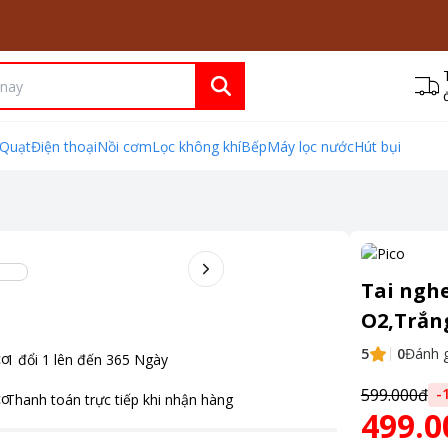
Quạt
Điện thoại
Nồi cơm
Lọc không khí
Bếp
Máy lọc nước
Hút bụi
Tai nghe
O2,Trắn
5
0
Đánh g
1 đổi 1 lên đến
365
Ngày
599.000đ
-
Thanh toán
trực tiếp khi nhận hàng
499.0