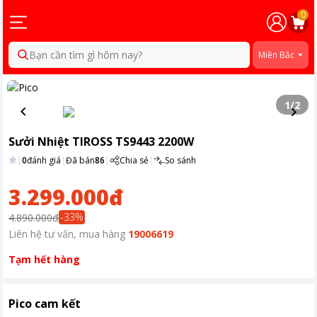
0
Bạn cần tìm gì hôm nay?
Miền Bắc
1
/
2
Sưởi Nhiệt TIROSS TS9443 2200W
|
0
đánh giá
|
Đã bán
86
|
Chia sẻ
|
So sánh
3.299.000đ
-
33
%
4.890.000đ
Liên hệ tư vấn, mua hàng
19006619
Tạm hết hàng
Pico cam kết