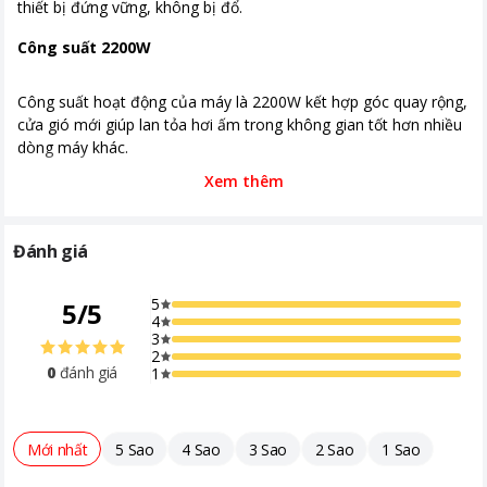
thiết bị đứng vững, không bị đổ.
Công suất 2200W
Công suất hoạt động của máy là 2200W kết hợp góc quay rộng,
cửa gió mới giúp lan tỏa hơi ấm trong không gian tốt hơn nhiều
dòng máy khác.
Xem thêm
Độ ồn thấp
Máy sưởi gốm Tiross TS9443 vận hành với độ ồn thấp dưới
Đánh giá
39dB, không làm ảnh hưởng đến sinh hoạt của gia đình bạn.
5
5
/
5
4
3
2
Công nghệ sưởi PTC
0
đánh giá
1
Máy làm nóng bằng PTC hiện đại cho phép làm nóng không
gian lắp đặt trong thời gian ngắn mà vẫn đảm bảo tiết kiệm
Mới nhất
5 Sao
4 Sao
3 Sao
2 Sao
1 Sao
điện năng tối đa, giảm thiểu chi phí vận hành.