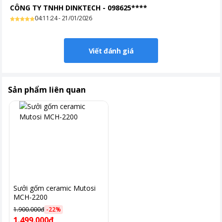
CÔNG TY TNHH DINKTECH
-
098625****
04:11:24 - 21/01/2026
Viết đánh giá
Sản phẩm liên quan
Sưởi gốm ceramic Mutosi
MCH-2200
1.900.000đ
-
22
%
1.499.000đ