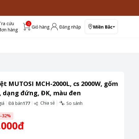
Tra cứu
0
Giỏ hàng
Đăng nhập
Miền Bắc
đơn hàng
iệt MUTOSI MCH-2000L, cs 2000W, gốm
, dạng đứng, ĐK, màu đen
Chia sẻ
iá
Đã bán
177
So sánh
-
32
%
.000đ