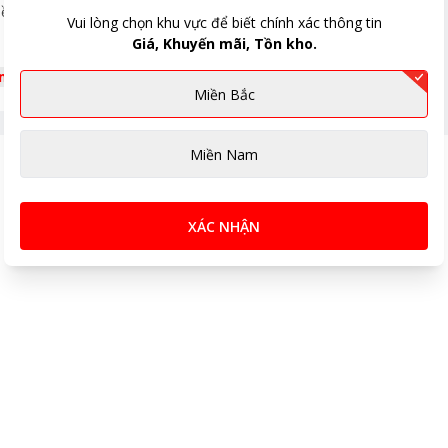
ều khiển từ xa tiện dụng.
Vui lòng chọn khu vực để biết chính xác thông tin
Giá, Khuyến mãi, Tồn kho.
êm
nhờ được trang bị rơ-le cảm biến có khả năng tự
Miền Bắc
khi quá nhiệt, quạt sưởi sẽ tự động ngắt nguồn điện
hông xảy ra các sự cố chập cháy điện.
Miền Nam
XÁC NHẬN