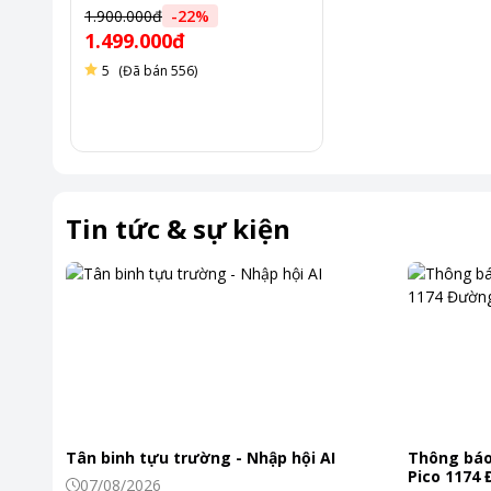
1.900.000đ
-
22
%
1.499.000đ
5
(Đã bán 556)
Tin tức & sự kiện
Tân binh tựu trường - Nhập hội AI
Thông báo
Pico 1174
07/08/2026