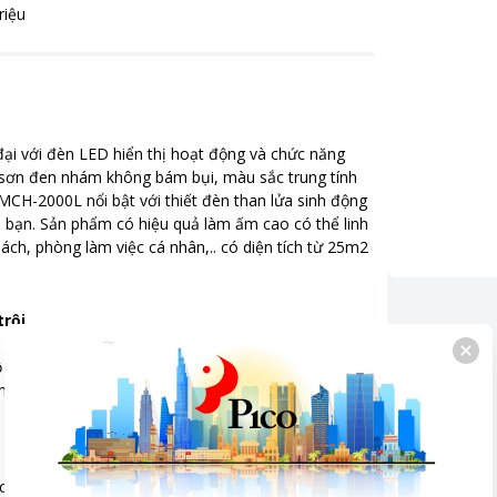
riệu
đại với đèn LED hiển thị hoạt động và chức năng
ỏ sơn đen nhám không bám bụi, màu sắc trung tính
MCH-2000L nổi bật với thiết đèn than lửa sinh động
 bạn. Sản phẩm có hiệu quả làm ấm cao có thể linh
ch, phòng làm việc cá nhân,.. có diện tích từ 25m2
trội
eramic hiện đại không đốt cháy oxy, không phát
đối lưu nhiệt, khí nóng được luân chuyển khắp
m giác dễ chịu trong suốt quá trinh sử dụng sản
m ứng thông minh, chế độ hẹn giờ liên tục lên tới