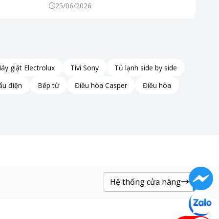
 Mỗi Ngày
Đình Hiện Đại
25/06/2026
áy giặt Electrolux
Tivi Sony
Tủ lạnh side by side
ẩu điện
Bếp từ
Điều hòa Casper
Điều hòa
Hệ thống cửa hàng