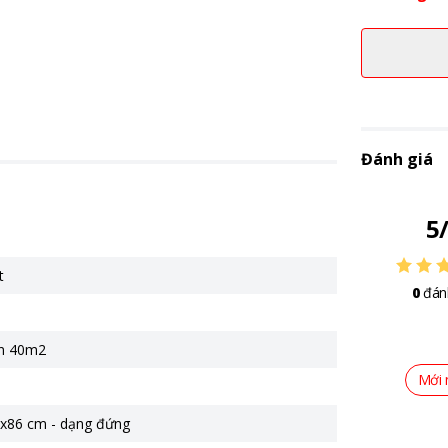
Đánh giá
5
t
0
đán
n 40m2
Mới 
x86 cm - dạng đứng