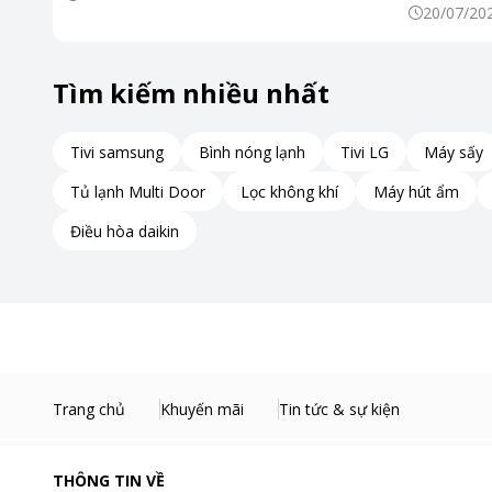
20/07/20
Tìm kiếm nhiều nhất
Tivi samsung
Bình nóng lạnh
Tivi LG
Máy sấy
Tủ lạnh Multi Door
Lọc không khí
Máy hút ẩm
Điều hòa daikin
Trang chủ
Khuyến mãi
Tin tức & sự kiện
THÔNG TIN VỀ