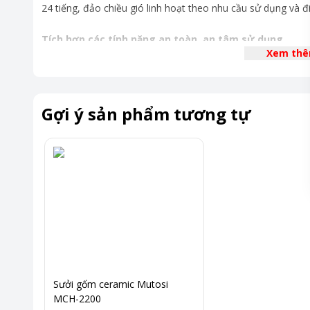
24 tiếng, đảo chiều gió linh hoạt theo nhu cầu sử dụng và đi
Tích hợp các tính năng an toàn, an tâm sử dụng
Xem th
Quạt sưởi Mutosi MCH-2000L an toàn tuyệt đối khi sử dụng 
động ngắt khi nghiêng/đổ. Tích hợp tính năng tự động ngắt 
khi điện áp tăng cao và nhiệt độ cao bất thường, đảm bảo k
Gợi ý sản phẩm tương tự
Sưởi gốm ceramic Mutosi
MCH-2200