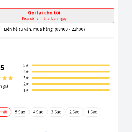
Gọi lại cho tôi
Pico sẽ liên hệ lại bạn ngay
Liên hệ tư vấn, mua hàng
(08h00 - 22h00)
/
5
5
4
3
2
h giá
1
nhất
5 Sao
4 Sao
3 Sao
2 Sao
1 Sao