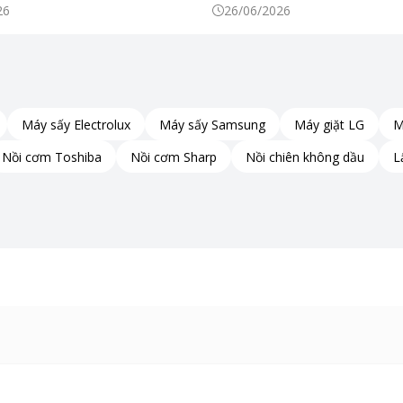
Khiến Thực Phẩm Tươi Ngon
26
26/06/2026
Máy sấy Electrolux
Máy sấy Samsung
Máy giặt LG
M
Nồi cơm Toshiba
Nồi cơm Sharp
Nồi chiên không dầu
L