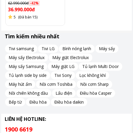
62.990.000đ
-
42
%
36.990.000đ
5
(Đã bán 15)
Tìm kiếm nhiều nhất
Tivi samsung
Tivi LG
Bình nóng lạnh
Máy sấy
Máy sấy Electrolux
Máy giặt Electrolux
Máy sấy Samsung
Máy giặt LG
Tủ lạnh Multi Door
Tủ lạnh side by side
Tivi Sony
Lọc không khí
Máy hút ẩm
Nồi cơm Toshiba
Nồi cơm Sharp
Nồi chiên không dầu
Lẩu điện
Điều hòa Casper
Bếp từ
Điều hòa
Điều hòa daikin
LIÊN HỆ HOTLINE:
1900 6619