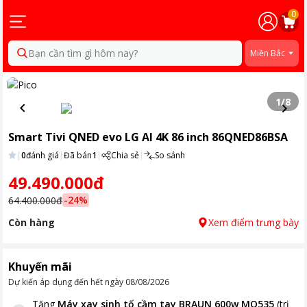
0
Bạn cần tìm gì hôm nay?
Miền Bắc
1
/
8
Smart Tivi QNED evo LG AI 4K 86 inch 86QNED86BSA
|
0
đánh giá
|
Đã bán
1
|
Chia sẻ
|
So sánh
49.490.000đ
-
24
%
64.400.000đ
Còn hàng
Xem điểm trưng bày
Khuyến mãi
Dự kiến áp dụng đến hết ngày
08/08/2026
Tặng
Máy xay sinh tố cầm tay BRAUN 600w MQ535
(trị