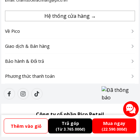
Email:
chamsockhachhang@pico.vn
Hệ thống cửa hàng →
Về Pico
Giao dịch & Bán hàng
Bảo hành & Đổi trả
Phương thức thanh toán
Công ty cổ phần Pico Retail
*Hình ảnh chỉ mang tính chất minh họa
Giấy ĐKKD:
0110485438
Trả góp
Mua ngay
Thêm vào giỏ
Địa chỉ:
Tầng 3, Tòa nhà Xuân Thủy, số 173, đường Xuân Thủy, Phường Cầu
(Từ 3.765.000đ)
(22.590.000đ)
Giấy, Thành phố Hà Nội, Việt Nam
AI Sound Pro tạo hiệu ứng âm thanh vòm sống động