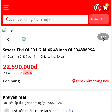
0
Bạn cần tìm gì hôm nay?
Miền Bắc
1
/
7
Smart Tivi OLED LG AI 4K 48 inch OLED48B6PSA
|
0
đánh giá
|
Đã bán
4
|
Chia sẻ
|
So sánh
22.590.000đ
-
24
%
29.400.000đ
Còn hàng
Xem điểm trưng bày
Khuyến mãi
Dự kiến áp dụng đến hết ngày
07/08/2026
Trả góp miễn 100% lãi & phí.
(Chi tiết)
1