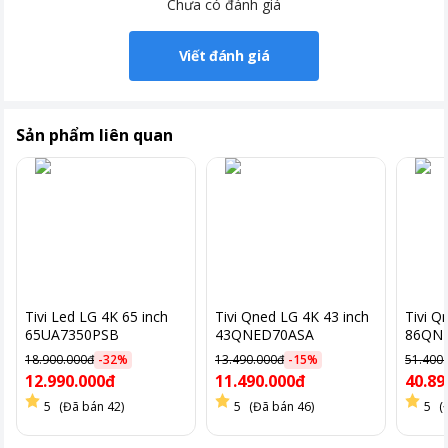
Chưa có đánh giá
Khoảng giá
Trên 20 triệu
Viết đánh giá
Sản phẩm liên quan
Tivi Led LG 4K 65 inch
Tivi Qned LG 4K 43 inch
Tivi Q
65UA7350PSB
43QNED70ASA
86QN
18.900.000đ
-
32
%
13.490.000đ
-
15
%
51.400
12.990.000đ
11.490.000đ
40.89
5
(Đã bán 42)
5
(Đã bán 46)
5
(