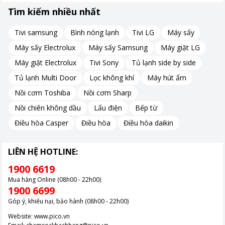
Tìm kiếm nhiều nhất
Tivi samsung
Bình nóng lạnh
Tivi LG
Máy sấy
*Hình ảnh chỉ mang tính chất minh họa
Máy sấy Electrolux
Máy sấy Samsung
Máy giặt LG
Máy giặt Electrolux
Tivi Sony
Tủ lạnh side by side
Bộ xử lý AI α8 Gen3 nâng cao chất lượng hình ảnh và âm thanh
Tủ lạnh Multi Door
Lọc không khí
Máy hút ẩm
Nồi cơm Toshiba
Nồi cơm Sharp
LG OLED48B6PSA được trang bị bộ xử lý AI α8 Gen3 4K giúp
nâng cao chất lượng hiển thị và âm thanh theo thời gian thực.
Nồi chiên không dầu
Lẩu điện
Bếp từ
Bộ xử lý này có khả năng phân tích nội dung đang phát để tự
Điều hòa Casper
Điều hòa
Điều hòa daikin
động tinh chỉnh độ sáng, màu sắc, độ tương phản cũng như âm
thanh phù hợp với từng loại chương trình. Nhờ đó, trải nghiệm
xem phim, thể thao hay giải trí hằng ngày trở nên sống động và
LIÊN HỆ HOTLINE:
chân thực hơn.
1900 6619
Mua hàng Online (08h00 - 22h00)
1900 6699
Góp ý, khiếu nại, bảo hành (08h00 - 22h00)
Website:
www.pico.vn