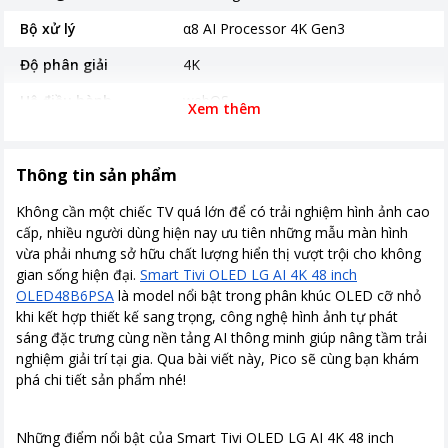
Bộ xử lý
α8 AI Processor 4K Gen3
Độ phân giải
4K
Hệ điều hành
webOS
Xem thêm
Năm ra mắt
2026
Tiện ích
Tìm kiếm bằng giọng nói tiếng Việt
Thông tin sản phẩm
Cổng giao tiếp và kết
Wi-Fi 6, Ethernet (LAN), Bluetooth 5.3
Không cần một chiếc TV quá lớn để có trải nghiệm hình ảnh cao
nối
HDMI, USB
cấp, nhiều người dùng hiện nay ưu tiên những mẫu màn hình
vừa phải nhưng sở hữu chất lượng hiển thị vượt trội cho không
Kích thước có chân
Ngang 107 cm - Cao 68.8 cm - Dày
gian sống hiện đại.
Smart Tivi OLED LG AI 4K 48 inch
21.8 cm
OLED48B6PSA
là model nổi bật trong phân khúc OLED cỡ nhỏ
khi kết hợp thiết kế sang trọng, công nghệ hình ảnh tự phát
Khối lượng có chân
11.7 kg
sáng đặc trưng cùng nền tảng AI thông minh giúp nâng tầm trải
Kích thước không chân
Ngang 107 cm - Cao 62 cm - Dày
nghiệm giải trí tại gia. Qua bài viết này, Pico sẽ cùng bạn khám
4.59 cm
phá chi tiết sản phẩm nhé!
Khối lượng không chân
11.5 kg
Những điểm nổi bật của Smart Tivi OLED LG AI 4K 48 inch