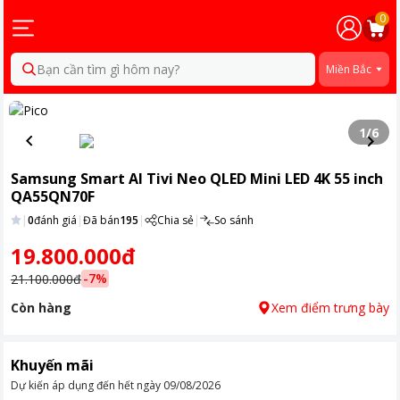
0
Bạn cần tìm gì hôm nay?
Miền Bắc
1
/
6
Samsung Smart AI Tivi Neo QLED Mini LED 4K 55 inch
QA55QN70F
|
0
đánh giá
|
Đã bán
195
|
Chia sẻ
|
So sánh
19.800.000đ
-
7
%
21.100.000đ
Còn hàng
Xem điểm trưng bày
Khuyến mãi
Dự kiến áp dụng đến hết ngày
09/08/2026