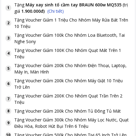
Tặng
Máy xay sinh tố cầm tay BRAUN 600w MQ535
(trị
1
giá
1.900.000đ
)
(Chi tiết)
Tặng
Voucher Giảm 1 Triệu Cho Nhóm Máy Rửa Bát Trên
2
10 Triệu
Tặng
Voucher Giảm 100k Cho Nhóm Loa Bluetooth, Tai
3
Nghe Sony
Tặng
Voucher Giảm 100K Cho Nhóm Quạt Mát Trên 1
4
Triệu
Tặng
Voucher Giảm 200k Cho Nhóm Điện Thoại, Laptop,
5
Máy In, Màn Hình
Tặng
Voucher Giảm 200k Cho Nhóm Máy Giặt 10 Triệu
6
Trở Lên
Tặng
Voucher Giảm 200K Cho Nhóm Quạt Trần Trên 2
7
Triệu
Tặng
Voucher Giảm 200k Cho Nhóm Tủ Đông Tủ Mát
8
Tặng
Voucher Giảm 300k Cho Nhóm Máy Lọc Nước, Quạt
9
Điều Hòa, Robot Hút Bụi Trên 6 Triệu
Tặng
Voucher Giảm 500k Cho Nhóm Tivi 65 Inch Trở Lên
10