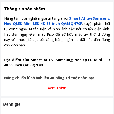
Hệ điều hành
TizenOS
Thông tin sản phẩm
Năm ra mắt
2025
Nâng tầm trải nghiệm giải trí tại gia với
Smart AI tivi Samsung
Tiện ích
Tìm kiếm bằng giọng nói tiếng Việt
Neo QLED Mini LED 4K 55 inch QA55QN70F
, tuyệt phẩm hội
Cổng giao tiếp và kết
Kết nối: 3 HDMI, 1 x USB-A | Wifi5,
tụ công nghệ AI tân tiến và hình ảnh sắc nét chuẩn điện ảnh.
nối
Bluetooth5.3
Hãy đến ngay Điện máy Pico để sở hữu mẫu tivi thời thượng
này với mức giá cực tốt cùng hàng ngàn ưu đãi hấp dẫn đang
Kích thước có chân
1232.9 x 765.7 x 247.4 mm
chờ đón bạn!
Khối lượng có chân
15.0 kg
Đặc điểm của Smart AI tivi Samsung Neo QLED Mini LED
Kích thước không chân
1232.9 x 709.2 x 25.7 mm
4K 55 inch QA55QN70F
Khối lượng không chân
14.2 kg
Nâng chuẩn hình ảnh lên 4K bằng trí tuệ nhân tạo
Công nghệ hình ảnh
-Độ phân giải: 4K (3,840 ×2,160) với 8
triệu điểm ảnh| Tần số quét: 100Hz -
Xem thêm
Bộ xử lý AI NQ4 2.0: Nâng cấp hình
Tivi
trang bị bộ xử lý sử dụng trí tuệ nhân tạo để nâng cấp nội
ảnh chuẩn 4K bằng trí tuệ nhân tạo
dung có độ phân giải thấp lên gần chuẩn 4K gấp tới 4 lần Full
với 20 mạng mô phỏng thần kinh -
HD.
Đánh giá
Công nghệ Quantum Matrix
Kết hợp với tần số quét 144Hz từ công nghệ Motion Xcelerator
Technology Slim: Kiểm soát ánh sáng
mọi chuyển động từ phim hành động đến thể thao đều mượt