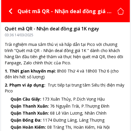
Quét mã QR - Nhận deal đồng giá 1K
ngay
Quét mã QR - Nhận deal đồng giá 1K ngay
03:36 14/03/2025
Trải nghiệm mua sắm thú vị và hấp dẫn tại Pico với chương
trình “Quét mã QR - Nhận deal đồng giá 1K ” dành cho khách
hàng lần đầu tiên ghé thăm và thực hiện quét mã QR, theo dõi
Fanpage, Zalo chính thức của Pico.
1. Thời gian khuyến mại:
8h00 Thứ 4 và 18h00 Thứ 6 (cho
đến khi hết số lượng)
2. Phạm vi áp dụng:
Trực tiếp tại trung tâm Siêu thị điện máy
Pico
Quận Cầu Giấy:
173 Xuân Thủy, P.Dịch Vọng Hậu
Quận Thanh Xuân:
76 Nguyễn Trãi, P.Thượng Đình
Quận Thanh Xuân:
68 Lê Văn Lương, Nhân Chính
Quận Đống Đa:
1174 Đường Láng, Láng Thượng
Quận Hoàn Kiếm:
08 Tràng Thi, Hoàn Kiếm, Hà Nội