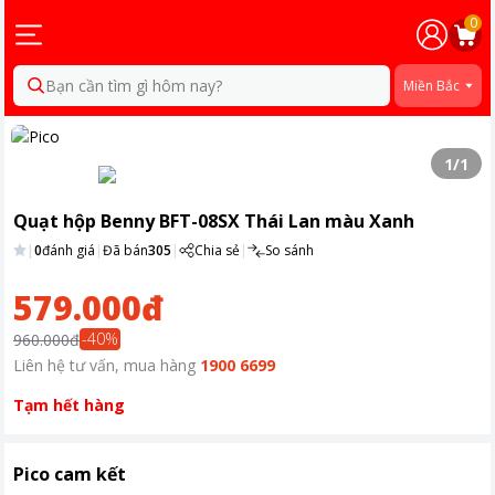
0
Bạn cần tìm gì hôm nay?
Miền Bắc
1
/
1
Quạt hộp Benny BFT-08SX Thái Lan màu Xanh
|
0
đánh giá
|
Đã bán
305
|
Chia sẻ
|
So sánh
579.000đ
-
40
%
960.000đ
Liên hệ tư vấn, mua hàng
1900 6699
Tạm hết hàng
Pico cam kết