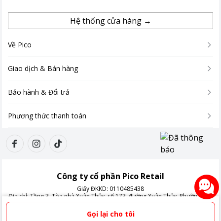
bạn có thể yên tâm sử dụng quạt trong khi ngủ hoặc làm việc
mà không bị ảnh hưởng. Quạt BFT08SX còn có khả năng tiết
Hệ thống cửa hàng →
kiệm điện năng hiệu quả, giúp bạn giảm bớt chi phí sinh hoạt
hàng tháng.
Về Pico
Giao dịch & Bán hàng
Bảo hành & Đổi trả
Phương thức thanh toán
Công ty cổ phần Pico Retail
Giấy ĐKKD:
0110485438
Địa chỉ:
Tầng 3, Tòa nhà Xuân Thủy, số 173, đường Xuân Thủy, Phường Cầu
Giấy, Thành phố Hà Nội, Việt Nam
Gọi lại cho tôi