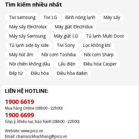
Tìm kiếm nhiều nhất
Tivi samsung
Tivi LG
Bình nóng lạnh
Máy sấy
Máy sấy Electrolux
Máy giặt Electrolux
Máy sấy Samsung
Máy giặt LG
Tủ lạnh Multi Door
Tủ lạnh side by side
Tivi Sony
Lọc không khí
Máy hút ẩm
Nồi cơm Toshiba
Nồi cơm Sharp
Công suất mạnh mẽ, làm mát hiệu quả
Nồi chiên không dầu
Lẩu điện
Điều hòa Casper
Bếp từ
Điều hòa
Điều hòa daikin
Quạt BFT08SX có công suất 35W, hoạt động mạnh mẽ với 3 tốc
độ gió khác nhau, đáp ứng nhu cầu sử dụng đa dạng của người
dùng. 3 cánh quạt với đường kính 20cm giúp làm mát nhanh
LIÊN HỆ HOTLINE:
chóng và hiệu quả, mang đến cho bạn cảm giác thoải mái và
1900 6619
sảng khoái tức thì.
Mua hàng Online (08h00 - 22h00)
1900 6699
Hoạt động êm ái, tiết kiệm điện
Góp ý, khiếu nại, bảo hành (08h00 - 22h00)
Website:
www.pico.vn
Quạt hoạt động êm ái, không gây tiếng ồn khó chịu. Nhờ vậy,
Email:
chamsockhachhang@pico.vn