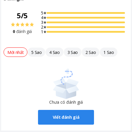
được làm bằng nhựa cao cấp, có độ dẻo dai cao và khả năng
chịu lực tốt.
5
5
/
5
4
3
2
0
đánh giá
1
Mới nhất
5 Sao
4 Sao
3 Sao
2 Sao
1 Sao
Chưa có đánh giá
Viết đánh giá