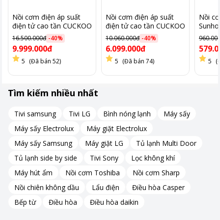
Giữ ấm lên đến 12 giờ nhờ lớp bông thủy tinh cách nhiệt.
Nồi cơm điện áp suất
Nồi cơm điện áp suất
Nồi cơ
điện tử cao tần CUCKOO
điện tử cao tần CUCKOO
Sunho
CRP-
CRP-EHS0309F, 0.54L,
Nồi cơm điện Cuckoo CR-0632 có khả năng giữ ấm lên đến 12
16.500.000đ
-
40
%
10.060.000đ
-
40
%
960.00
LHTR0609F/BKSIVNCV
màu vàng
9.999.000đ
6.099.000đ
579.0
giờ nhờ lớp bông thủy tinh cách nhiệt.
5
(Đã bán 52)
5
(Đã bán 74)
5
(
Khi cơm được nấu chín và chuyển sang chế độ giữ ấm, bạn có
thể thưởng thức cơm nóng dẻo và thơm ngon ngay cả sau
nhiều giờ.
Tìm kiếm nhiều nhất
Tivi samsung
Tivi LG
Bình nóng lạnh
Máy sấy
Máy sấy Electrolux
Máy giặt Electrolux
Máy sấy Samsung
Máy giặt LG
Tủ lạnh Multi Door
Tủ lạnh side by side
Tivi Sony
Lọc không khí
Máy hút ẩm
Nồi cơm Toshiba
Nồi cơm Sharp
Nồi chiên không dầu
Lẩu điện
Điều hòa Casper
Bếp từ
Điều hòa
Điều hòa daikin