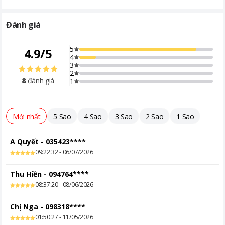
Đánh giá
5
4.9
/
5
4
3
2
8
đánh giá
1
Mới nhất
5 Sao
4 Sao
3 Sao
2 Sao
1 Sao
A Quyết
-
035423****
09:22:32 - 06/07/2026
Thu Hiền
-
094764****
08:37:20 - 08/06/2026
Chị Nga
-
098318****
01:50:27 - 11/05/2026