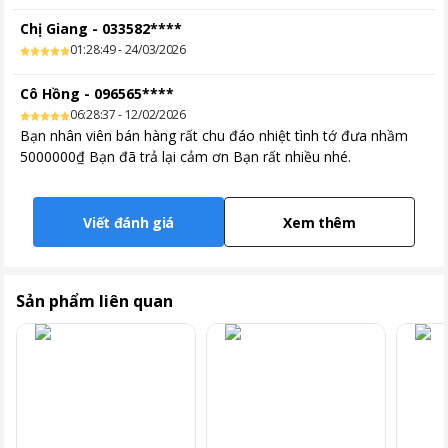
Chị Giang
-
033582****
01:28:49 - 24/03/2026
Cô Hồng
-
096565****
06:28:37 - 12/02/2026
Bạn nhân viên bán hàng rất chu đáo nhiệt tình tớ đưa nhầm
5000000₫ Bạn đã trả lại cảm ơn Bạn rất nhiều nhé.
Viết đánh giá
Xem thêm
Lòng nồi chống dính hiệu quả
Sản phẩm liên quan
Lòng nồi của Cuckoo CR-0632 được tráng men chống dính dày
2mm, giúp ngăn ngừa tình trạng cơm bị cháy khét và bám dính
vào nồi.
Nhờ đó, việc vệ sinh nồi trở nên dễ dàng và nhanh chóng, mang
lại sự tiện lợi cho người sử dụng.