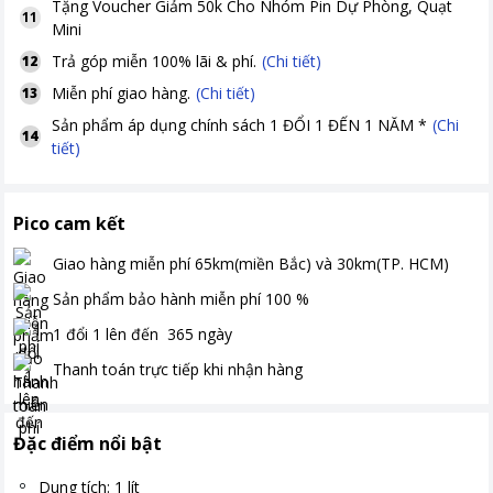
Tặng
Voucher Giảm 50k Cho Nhóm Pin Dự Phòng, Quạt
11
Mini
Trả góp miễn 100% lãi & phí.
(Chi tiết)
12
Miễn phí giao hàng.
(Chi tiết)
13
Sản phẩm áp dụng chính sách 1 ĐỔI 1 ĐẾN 1 NĂM *
(Chi
14
tiết)
Pico cam kết
Giao hàng miễn phí
65km(miền Bắc) và 30km(TP. HCM)
Sản phẩm bảo hành miễn phí
100
%
1 đổi 1 lên đến
365
ngày
Thanh toán
trực tiếp khi nhận hàng
Đặc điểm nổi bật
Dung tích: 1 lít