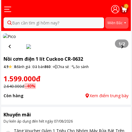
0
Bạn cần tìm gì hôm nay?
Miền Bắc
1
/
2
Nồi cơm điện 1 lít Cuckoo CR-0632
4.9
|
8
đánh giá
|
Đã bán
860
|
Chia sẻ
|
So sánh
1.599.000đ
-
40
%
2.640.000đ
Còn hàng
Xem điểm trưng bày
Khuyến mãi
Dự kiến áp dụng đến hết ngày
07/08/2026
Tặng
Voucher Giảm 1 Triệu Cho Nhóm Máy Rửa Bát Trên