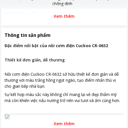
chống dính
Độ dày lòng nồi
2mm
Xem thêm
Chức năng nấu
Nấu / Hâm nóng
Kích thước, khối lượng
250 x 254 x 271 cm - 2,5 kg
Thông tin sản phẩm
Khoảng giá
Từ 1 - 2 triệu
Đặc điểm nổi bật của
nồi cơm điện Cuckoo CR-0632
Thiết kế đơn giản, dễ thương
Nồi cơm điện Cuckoo CR-0632 sở hữu thiết kế đơn giản và dễ
thương với màu trắng hồng ngọt ngào, tạo điểm nhấn thú vị
cho gian bếp nhà bạn.
Sự kết hợp màu sắc này không chỉ mang lại vẻ đẹp thẩm mỹ
mà còn khiến việc nấu nướng trở nên vui tươi và ấm cúng hơn.
Xem thêm