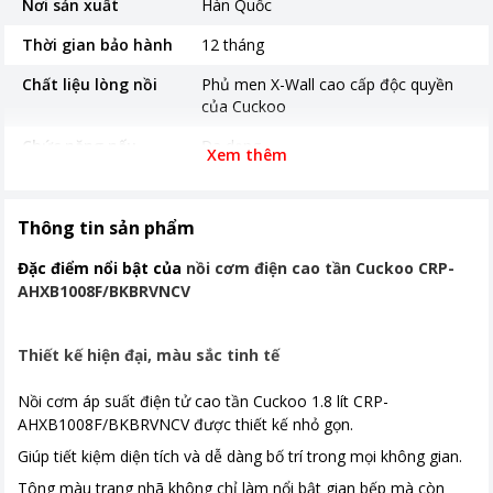
Nơi sản xuất
Hàn Quốc
Thời gian bảo hành
12 tháng
Chất liệu lòng nồi
Phủ men X-Wall cao cấp độc quyền
của Cuckoo
Chức năng nấu
Đa dạng
Xem thêm
Bảng điều khiển
Cảm ứng
Có màn hình hiển thị
Thông tin sản phẩm
Chương trình nấu
3D (Toả nhiệt từ 3 hướng)
Đặc điểm nổi bật của
nồi cơm điện cao tần Cuckoo CRP-
Kích thước, khối lượng
390 x 298 x 285mm
AHXB1008F/BKBRVNCV
Khoảng giá
Từ 5 - 10 triệu
Thiết kế hiện đại, màu sắc tinh tế
Nồi cơm áp suất điện tử cao tần Cuckoo 1.8 lít CRP-
AHXB1008F/BKBRVNCV được thiết kế nhỏ gọn.
Giúp tiết kiệm diện tích và dễ dàng bố trí trong mọi không gian.
Tông màu trang nhã không chỉ làm nổi bật gian bếp mà còn