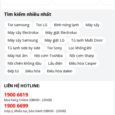
Nồi cơm áp suất điện tử cao tần CRP-AHXB1008F/BKBRVNCV
sở hữu công suất 1465W.
Tìm kiếm nhiều nhất
Giúp nấu cơm nhanh chóng, hạt cơm chín đều, thơm mềm và
tơi xốp.
Tivi samsung
Tivi LG
Bình nóng lạnh
Máy sấy
Đồng thời, thiết kế tối ưu hạn chế thoát nhiệt trong quá trình
Máy sấy Electrolux
Máy giặt Electrolux
nấu, góp phần tiết kiệm điện năng hiệu quả.
Máy sấy Samsung
Máy giặt LG
Tủ lạnh Multi Door
Tủ lạnh side by side
Tivi Sony
Lọc không khí
Dung tích 1.8 lít – Phù hợp cho gia đình
Máy hút ẩm
Nồi cơm Toshiba
Nồi cơm Sharp
Với dung tích 1.8 lít đáp ứng tốt nhu cầu nấu ăn hàng ngày của
Nồi chiên không dầu
Lẩu điện
Điều hòa Casper
gia đình từ 4 – 6 thành viên, mang đến những bữa cơm ấm
Bếp từ
Điều hòa
Điều hòa daikin
cúng và đầy đủ cho cả nhà.
LIÊN HỆ HOTLINE:
Lòng nồi cao cấp, bền đẹp
1900 6619
Lòng nồi cơm Cuckoo CRP-AHXB1008F/BKBRVNCV được phủ
Mua hàng Online (08h00 - 22h00)
lớp men kim cương X-Wall cao cấp, an toàn cho sức khỏe,
1900 6699
không sản sinh chất độc hại.
Góp ý, khiếu nại, bảo hành (08h00 - 22h00)