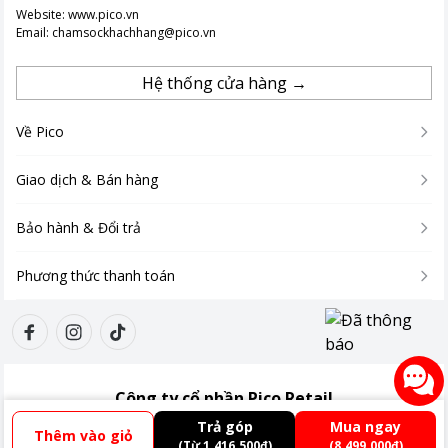
Bề mặt chống dính bền bỉ giúp dễ dàng vệ sinh và duy trì độ
Website:
www.pico.vn
sáng bóng sau mỗi lần sử dụng.
Email:
chamsockhachhang@pico.vn
Hệ thống cửa hàng →
Về Pico
Giao dịch & Bán hàng
Bảo hành & Đổi trả
Phương thức thanh toán
Công ty cổ phần Pico Retail
Giấy ĐKKD:
0110485438
Trả góp
Mua ngay
Thêm vào giỏ
Địa chỉ:
Tầng 3, Tòa nhà Xuân Thủy, số 173, đường Xuân Thủy, Phường Cầu
(Từ 1.416.500đ)
(8.499.000đ)