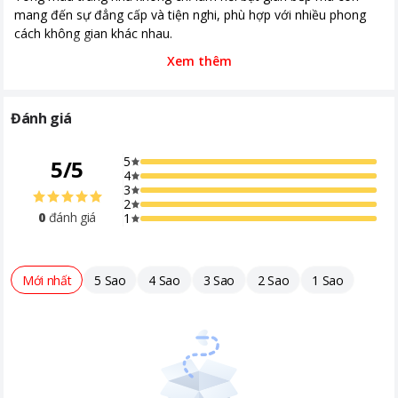
mang đến sự đẳng cấp và tiện nghi, phù hợp với nhiều phong
cách không gian khác nhau.
Xem thêm
Đánh giá
5
5
/
5
4
3
2
0
đánh giá
1
Mới nhất
5 Sao
4 Sao
3 Sao
2 Sao
1 Sao