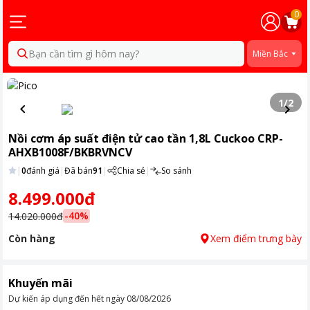
0
Bạn cần tìm gì hôm nay?
Miền Bắc
1
/
2
Nồi cơm áp suất điện tử cao tần 1,8L Cuckoo CRP-
AHXB1008F/BKBRVNCV
|
0
đánh giá
|
Đã bán
91
|
Chia sẻ
|
So sánh
8.499.000đ
-
40
%
14.020.000đ
Còn hàng
Xem điểm trưng bày
Khuyến mãi
Dự kiến áp dụng đến hết ngày
08/08/2026