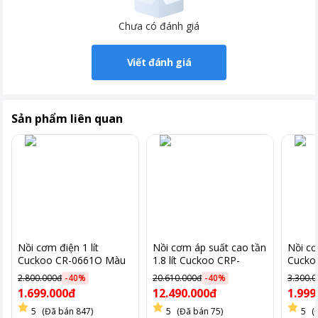
Chưa có đánh giá
Viết đánh giá
Sản phẩm liên quan
Nồi cơm điện 1 lít
Nồi cơm áp suất cao tần
Nồi cơ
Cuckoo CR-0661O Màu
1.8 lít Cuckoo CRP-
Cucko
Cam
LHTR1009F/BKSIVNCV
1190/
2.800.000đ
-
40
%
20.610.000đ
-
40
%
3.300.
đen
Công suất mạnh mẽ 1465W
1.699.000đ
12.490.000đ
1.999
5
(Đã bán 847)
5
(Đã bán 75)
5
(