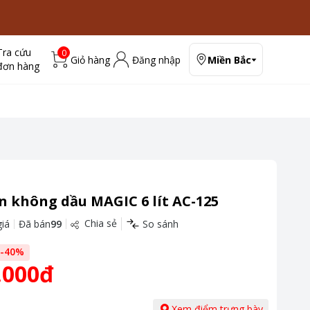
Tra cứu
0
Giỏ hàng
Đăng nhập
Miền Bắc
đơn hàng
n không dầu MAGIC 6 lít AC-125
Chia sẻ
iá
Đã bán
99
So sánh
-
40
%
.000đ
Xem điểm trưng bày