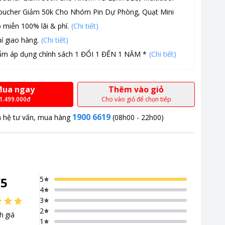
oucher Giảm 50k Cho Nhóm Pin Dự Phòng, Quạt Mini
 miễn 100% lãi & phí.
(Chi tiết)
í giao hàng.
(Chi tiết)
ẩm áp dụng chính sách 1 ĐỔI 1 ĐẾN 1 NĂM *
(Chi tiết)
ua ngay
Thêm vào giỏ
1.499.000đ
Cho vào giỏ để chọn tiếp
1900 6619
n hệ tư vấn, mua hàng
(08h00 - 22h00)
/
5
5
4
3
2
h giá
1