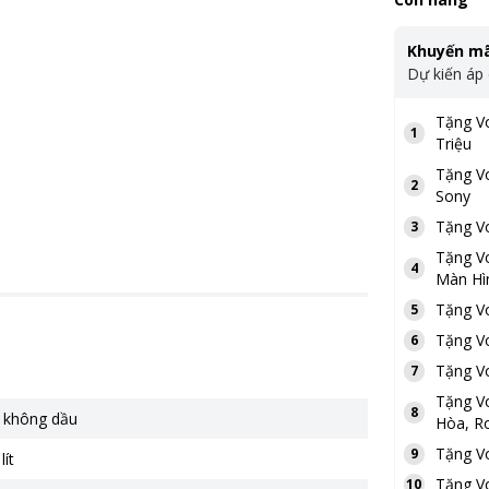
Khuyến mã
Dự kiến áp
Tặng
V
1
Triệu
Tặng
V
2
Sony
Tặng
V
3
Tặng
V
4
Màn Hì
Tặng
V
5
Tặng
V
6
Tặng
V
7
Tặng
V
8
n không dầu
Hòa, Ro
Tặng
V
9
lít
Tặng
V
10