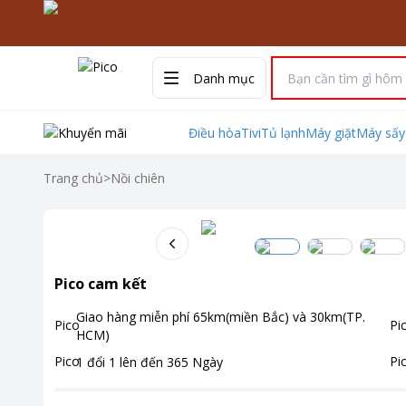
Danh mục
Điều hòa
Tivi
Tủ lạnh
Máy giặt
Máy sấy
Trang chủ
>
Nồi chiên
Pico cam kết
Giao hàng miễn phí
65km(miền Bắc) và 30km(TP.
HCM)
1 đổi 1 lên đến
365
Ngày