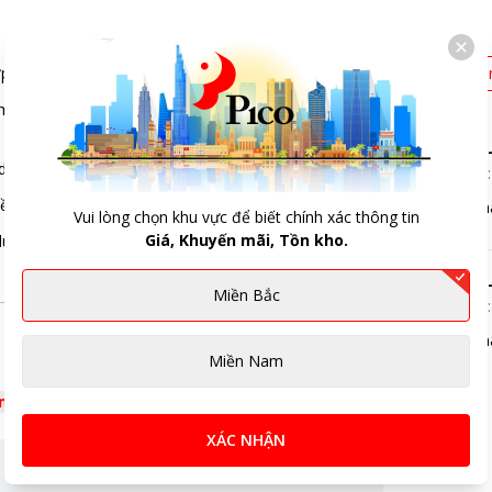
ợp với nhiều phong cách bếp khác nhau.
Mới 
m thêm phần nổi bật và dễ dàng kết hợp với các
Chị Nguyệt
dính giúp thức ăn không bị bám dính vào thành nồi.
08:
n bỉ và có khả năng chịu nhiệt tốt.
Tư vấn bán h
Vui lòng chọn khu vực để biết chính xác thông tin
Giá, Khuyến mãi, Tồn kho.
i luôn mới mẻ, đồng thời dễ dàng lau chùi.
Chị Nguyệt
Miền Bắc
08:
Tư vấn bán h
Miền Nam
êm
XÁC NHẬN