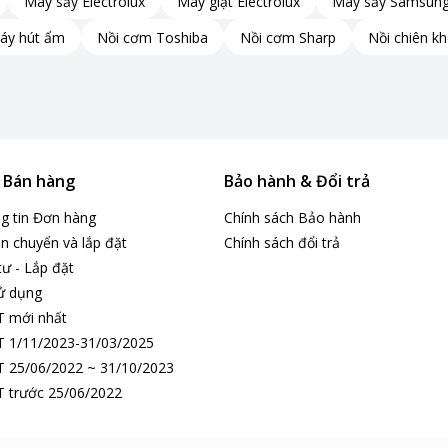
Máy sấy Electrolux
Máy giặt Electrolux
Máy sấy Samsun
áy hút ẩm
Nồi cơm Toshiba
Nồi cơm Sharp
Nồi chiên k
& Bán hàng
Bảo hành & Đổi trả
ng tin Đơn hàng
Chính sách Bảo hành
n chuyển và lắp đặt
Chính sách đổi trả
tư - Lắp đặt
ử dụng
ia đình đông người hoặc các bữa tiệc nhỏ, mang lại
T mới nhất
ức khỏe.
 1/11/2023-31/03/2025
 25/06/2022 ~ 31/10/2023
 trước 25/06/2022
n mà còn giảm thiểu thời gian chờ đợi.