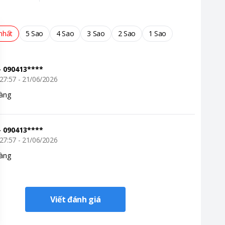
nhất
5 Sao
4 Sao
3 Sao
2 Sao
1 Sao
-
090413****
27:57 - 21/06/2026
àng
-
090413****
27:57 - 21/06/2026
àng
Viết đánh giá