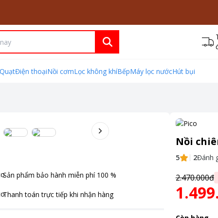
Quạt
Điện thoại
Nồi cơm
Lọc không khí
Bếp
Máy lọc nước
Hút bụi
Nồi chiê
5
2
Đánh g
Sản phẩm bảo hành miễn phí
100
%
2.470.000đ
1.499
Thanh toán
trực tiếp khi nhận hàng
Còn hàng