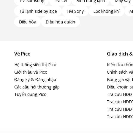
Tivi samsung
Tivi LG
Bình nóng lạnh
Máy sấy
Tủ lạnh side by side
Tivi Sony
Lọc không khí
M
Điều hòa
Điều hòa daikin
Về Pico
Giao dịch 
Hệ thống siêu thị Pico
Kiểm tra thô
Giới thiệu về Pico
Chính sách vậ
Dung tích 6 lít
Đăng ký & Đăng nhập
Bảng giá vật 
Các câu hỏi thường gặp
Điều khoản s
Với dung tích 6 lít, nồi chiên AC-125 đáp ứng nhu cầu của g
Tuyển dụng Pico
Tra cứu HĐĐ
những món chiên giòn rụm, thơm ngon mà vẫn đảm bảo s
Tra cứu HĐĐT
Tra cứu HĐĐT
Công suất đạt đến 1700W
Tra cứu HĐĐT
Nồi chiên có công suất 1700W không chỉ giúp nấu nhanh hơ