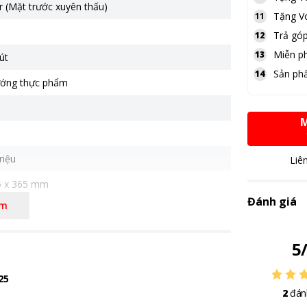
r (Mặt trước xuyên thấu)
Tặng
V
11
Trả góp
12
Miễn ph
13
út
Sản ph
14
ướng thực phẩm
M
riệu
Liê
5 x 365 mm
ng: 1.2 kg
Đánh giá
êm
5
25
2
đán