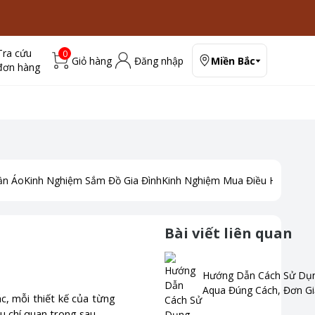
Tra cứu
0
Giỏ hàng
Đăng nhập
Miền Bắc
đơn hàng
ần Áo
Kinh Nghiệm Sắm Đồ Gia Đình
Kinh Nghiệm Mua Điều Hoà
Kinh
Bài viết liên quan
Hướng Dẫn Cách Sử Dụn
Aqua Đúng Cách, Đơn G
c, mỗi thiết kế của từng
u chí quan trọng sau.