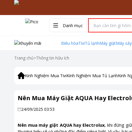
Danh mục
Điều hòa
Tivi
Tủ lạnh
Máy giặt
Máy sấy
Trang chủ
>
Thông tin hữu ích
Kinh Nghiệm Mua Tivi
Kinh Nghiệm Mua Tủ Lạnh
Kinh N
Nên Mua Máy Giặt AQUA Hay Electrol
24/09/2025 03:53
Nên mua máy giặt AQUA hay Electrolux
, khi đứng gi
thương hiệu sẽ có những đặc điểm riêng biệt. Vì vậy, bài v