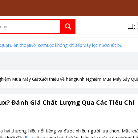
Quạt
Điện thoại
Nồi cơm
Lọc không khí
Bếp
Máy lọc nước
Hút bụi
ghiệm Mua Máy Giặt
Giới thiệu về hãng
Kinh Nghiệm Mua Máy Sấy Qu
ux? Đánh Giá Chất Lượng Qua Các Tiêu Chí
ữa hai thương hiệu nổi tiếng và được nhiều người lựa chọn. Mặt khá
iết dưới đây
Pico
sẽ so sánh hai thương hiệu này dựa trên những tiê