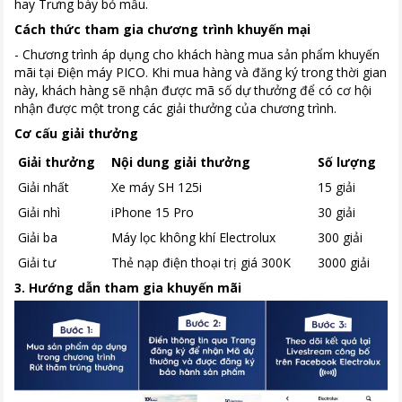
hay Trưng bày bỏ mẫu.
Cách thức tham gia chương trình khuyến mại
- Chương trình áp dụng cho khách hàng mua sản phẩm khuyến
mãi tại Điện máy PICO. Khi mua hàng và đăng ký trong thời gian
này, khách hàng sẽ nhận được mã số dự thưởng để có cơ hội
nhận được một trong các giải thưởng của chương trình.
Cơ cấu giải thưởng
Giải thưởng
Nội dung giải thưởng
Số lượng
Giải nhất
Xe máy SH 125i
15 giải
Giải nhì
iPhone 15 Pro
30 giải
Giải ba
Máy lọc không khí Electrolux
300 giải
Giải tư
Thẻ nạp điện thoại trị giá 300K
3000 giải
3. Hướng dẫn tham gia khuyến mãi