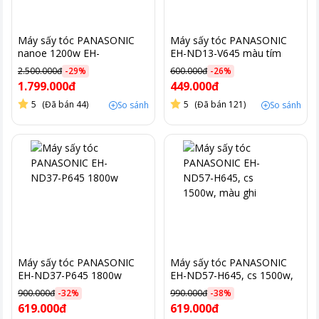
Máy sấy tóc PANASONIC
Máy sấy tóc PANASONIC
nanoe 1200w EH-
EH-ND13-V645 màu tím
NA27PN645
2.500.000đ
-
29
%
600.000đ
-
26
%
1.799.000đ
449.000đ
5
(Đã bán 44)
5
(Đã bán 121)
So sánh
So sánh
Máy sấy tóc PANASONIC
Máy sấy tóc PANASONIC
EH-ND37-P645 1800w
EH-ND57-H645, cs 1500w,
màu ghi
900.000đ
-
32
%
990.000đ
-
38
%
619.000đ
619.000đ