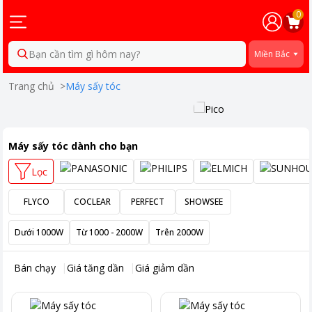
0
Bạn cần tìm gì hôm nay?
Miền Bắc
Trang chủ
>
Máy sấy tóc
Máy sấy tóc
dành cho bạn
Lọc
FLYCO
COCLEAR
PERFECT
SHOWSEE
Dưới 1000W
Từ 1000 - 2000W
Trên 2000W
Bán chạy
Giá tăng dần
Giá giảm dần