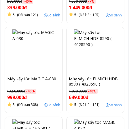
560.000đ
-
40
%
1.550.000đ
-
7
%
339.000đ
1.449.000đ
5
(Đã bán 121)
5
(Đã bán 197)
So sánh
So sánh
Máy sấy tóc MAGIC A-030
Máy sấy tóc ELMICH HDE-
8590 ( 4028590 )
1.650.000đ
-
40
%
1.070.000đ
-
40
%
999.000đ
649.000đ
5
(Đã bán 308)
5
(Đã bán 121)
So sánh
So sánh