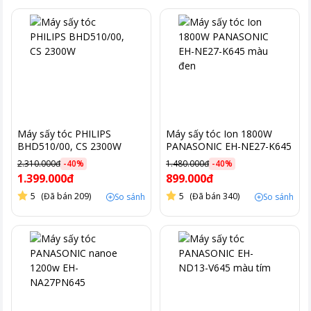
Máy sấy tóc PHILIPS
Máy sấy tóc Ion 1800W
BHD510/00, CS 2300W
PANASONIC EH-NE27-K645
màu đen
2.310.000đ
-
40
%
1.480.000đ
-
40
%
1.399.000đ
899.000đ
5
(Đã bán 209)
5
(Đã bán 340)
So sánh
So sánh