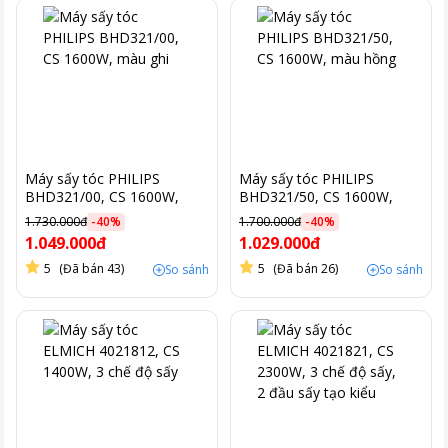
Máy sấy tóc PHILIPS
Máy sấy tóc PHILIPS
BHD321/00, CS 1600W,
BHD321/50, CS 1600W,
màu ghi
màu hồng
1.730.000đ
-
40
%
1.700.000đ
-
40
%
1.049.000đ
1.029.000đ
5
(Đã bán 43)
5
(Đã bán 26)
So sánh
So sánh