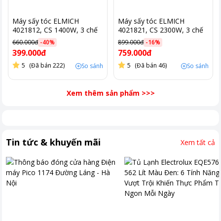
Máy sấy tóc ELMICH
Máy sấy tóc ELMICH
4021812, CS 1400W, 3 chế
4021821, CS 2300W, 3 chế
độ sấy
độ sấy, 2 đầu sấy tạo kiểu
660.000đ
-
40
%
899.000đ
-
16
%
399.000đ
759.000đ
5
(Đã bán 222)
5
(Đã bán 46)
So sánh
So sánh
Xem thêm sản phẩm
>>>
Tin tức & khuyến mãi
Xem tất cả