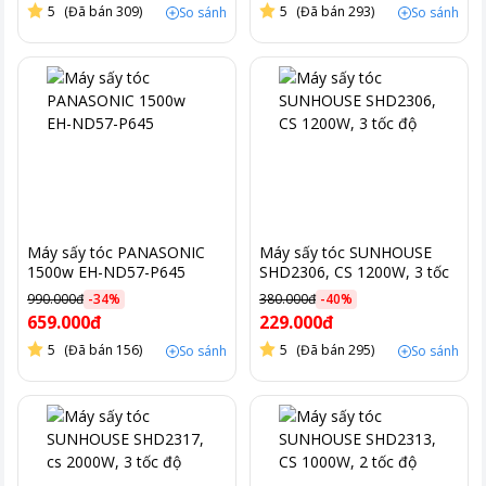
5
(Đã bán 309)
5
(Đã bán 293)
So sánh
So sánh
Máy sấy tóc PANASONIC
Máy sấy tóc SUNHOUSE
1500w EH-ND57-P645
SHD2306, CS 1200W, 3 tốc
độ
990.000đ
-
34
%
380.000đ
-
40
%
659.000đ
229.000đ
5
(Đã bán 156)
5
(Đã bán 295)
So sánh
So sánh