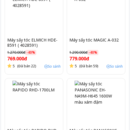
Máy sấy tóc ELMICH HDE-
Máy sấy tóc MAGIC A-032
8591 ( 4028591)
1.270.000đ
-
40
%
1.290.000đ
-
40
%
769.000đ
779.000đ
5
(Đã bán 22)
5
(Đã bán 59)
So sánh
So sánh