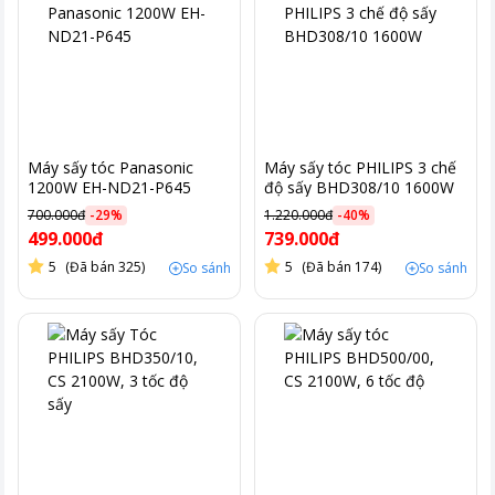
Máy sấy tóc Panasonic
Máy sấy tóc PHILIPS 3 chế
1200W EH-ND21-P645
độ sấy BHD308/10 1600W
700.000đ
-
29
%
1.220.000đ
-
40
%
499.000đ
739.000đ
5
(Đã bán 325)
5
(Đã bán 174)
So sánh
So sánh