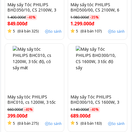
Máy sấy Tóc PHILIPS
Máy sấy tóc PHILIPS
BHD350/10, CS 2100W, 3
BHD500/00, CS 2100W, 6
tốc độ sấy
tốc độ
1.400.000đ
-
40
%
1.980.000đ
-
35
%
849.000đ
1.299.000đ
5
(Đã bán 325)
5
(Đã bán 107)
So sánh
So sánh
Máy sấy tóc PHILIPS
Máy sấy Tóc PHILIPS
BHC010, cs 1200W, 3 tốc
BHD300/10, CS 1600W, 3
độ, có sấy mát
tốc độ sấy
660.000đ
-
40
%
1.140.000đ
-
40
%
399.000đ
689.000đ
5
(Đã bán 275)
5
(Đã bán 183)
So sánh
So sánh