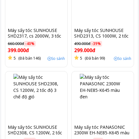
Máy sấy tóc SUNHOUSE
Máy sấy tóc SUNHOUSE
SHD2317, cs 2000W, 3 tốc
SHD2313, CS 1000W, 2 tốc
độ
độ
660.000đ
-
40
%
490.000đ
-
39
%
399.000đ
299.000đ
5
(Đã bán 146)
5
(Đã bán 99)
So sánh
So sánh
Máy sấy tóc SUNHOUSE
Máy sấy tóc PANASONIC
SHD2308, CS 1200W, 2 tốc
2300W EH-NE85-K645 màu
độ 3 chế độ gió
đen