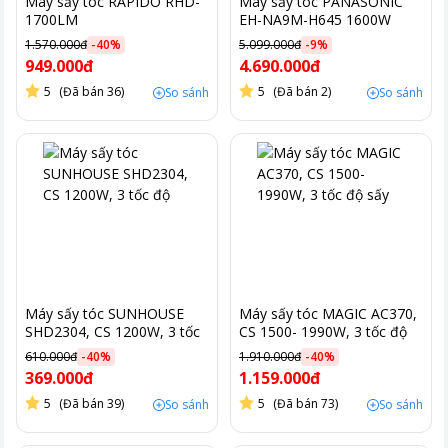
Máy sấy tóc RAPIDO RHD-
Máy sấy tóc PANASONIC
1700LM
EH-NA9M-H645 1600W
màu xám đậm
1.570.000đ
-
40
%
5.099.000đ
-
9
%
949.000đ
4.690.000đ
5
(Đã bán 36)
5
(Đã bán 2)
So sánh
So sánh
Máy sấy tóc SUNHOUSE
Máy sấy tóc MAGIC AC370,
SHD2304, CS 1200W, 3 tốc
CS 1500- 1990W, 3 tốc độ
độ
sấy
610.000đ
-
40
%
1.910.000đ
-
40
%
369.000đ
1.159.000đ
5
(Đã bán 39)
5
(Đã bán 73)
So sánh
So sánh