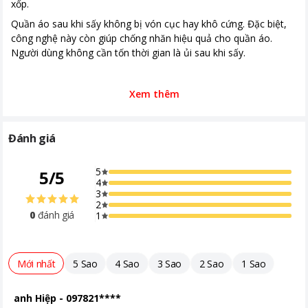
xốp.
Quần áo sau khi sấy không bị vón cục hay khô cứng. Đặc biệt,
công nghệ này còn giúp chống nhăn hiệu quả cho quần áo.
Người dùng không cần tốn thời gian là ủi sau khi sấy.
Xem thêm
Đánh giá
5
5
/
5
4
3
2
0
đánh giá
1
Mới nhất
5 Sao
4 Sao
3 Sao
2 Sao
1 Sao
anh Hiệp
-
097821****