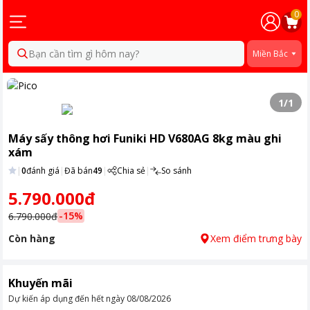
0
Bạn cần tìm gì hôm nay?
Miền Bắc
1
/
1
Máy sấy thông hơi Funiki HD V680AG 8kg màu ghi
xám
|
0
đánh giá
|
Đã bán
49
|
Chia sẻ
|
So sánh
5.790.000đ
-
15
%
6.790.000đ
Còn hàng
Xem điểm trưng bày
Khuyến mãi
Dự kiến áp dụng đến hết ngày
08/08/2026