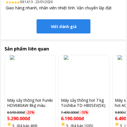
09:14:13 - 23/01/2026
Giao hàng nhanh, nhân viên nhiệt tình. Vận chuyển lắp đặt
Viết đánh giá
Sản phẩm liên quan
Máy sấy thông hơi Funiki
Máy sấy thông hơi 7 kg
Máy s
HDV680AW 8kg màu
Toshiba TD-H80SEV(SK)
hơi A
trắng
V800H.
6.590.000đ
-
20
%
7.490.000đ
-
18
%
9.890.
5.290.000đ
6.190.000đ
6.490
5
(Đã bán 469)
5
(Đã bán 1035)
5
(