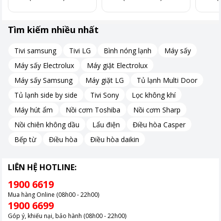
Lồng sấy chất lượng cao
Tìm kiếm nhiều nhất
Lồng sấy của Funiki HDV680AG được làm từ thép không gỉ cao
cấp. Chất liệu Inox này đảm bảo độ bền cao và chống gỉ tuyệt
Tivi samsung
Tivi LG
Bình nóng lạnh
Máy sấy
đối. Lồng sấy có khả năng dẫn nhiệt tốt, giúp quá trình sấy diễn
Máy sấy Electrolux
Máy giặt Electrolux
ra nhanh chóng.
Máy sấy Samsung
Máy giặt LG
Tủ lạnh Multi Door
Kích thước lồng sấy lớn tạo không gian rộng rãi cho quần áo.
Tủ lạnh side by side
Tivi Sony
Lọc không khí
Quần áo được xoay tự do, không bị xoắn vặn trong quá trình
sấy.
Máy hút ẩm
Nồi cơm Toshiba
Nồi cơm Sharp
Nồi chiên không dầu
Lẩu điện
Điều hòa Casper
Đa dạng chương trình sấy
Bếp từ
Điều hòa
Điều hòa daikin
Funiki HDV680AG cung cấp 9 chương trình sấy đa dạng để lựa
LIÊN HỆ HOTLINE:
chọn. Mỗi chương trình được thiết kế phù hợp với từng loại vải
khác nhau.
1900 6619
Người dùng có thể sấy từ quần áo cotton, vải tổng hợp đến đồ
Mua hàng Online (08h00 - 22h00)
1900 6699
len, lụa mỏng. Tính năng này giúp bảo vệ quần áo tốt hơn, tránh
hư hỏng do sấy không đúng cách.
Góp ý, khiếu nại, bảo hành (08h00 - 22h00)