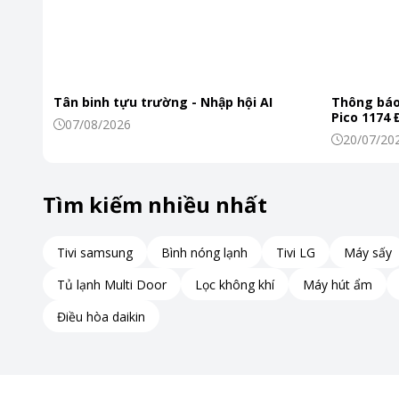
Trang bị đèn tia cực tím kháng khuẩn, bảo vệ làn da 
Máy sấy quần áo bơm nhiệt TOSHIBA 10.0 kg TD-BK110GHV(M
Tân binh tựu trường - Nhập hội AI
Thông báo
nổi bật giúp kháng khuẩn hiệu quả.
Pico 1174
07/08/2026
Công nghệ này không chỉ giúp loại bỏ vi khuẩn và nấm mốc
20/07/20
khỏe của người dùng.
Sự hiện diện của tia cực tím trong quá trình sấy giúp đảm 
Tìm kiếm nhiều nhất
đối với trẻ em và những người có làn da nhạy cảm.
Bằng cách tiêu diệt các tác nhân gây hại, máy sấy không ch
phần nâng cao chất lượng cuộc sống cho cả gia đình.
Tivi samsung
Bình nóng lạnh
Tivi LG
Máy sấy
Đây là một tính năng không thể thiếu trong thời đại hiện đạ
Tủ lạnh Multi Door
Lọc không khí
Máy hút ẩm
đầu.
Điều hòa daikin