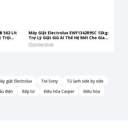
B 562 Lít
Máy Giặt Electrolux EWF1342R9SC 13kg:
 Trội
Trợ Lý Giặt Giũ AI Thế Hệ Mới Cho Gia
 Mỗi Ngày
Đình Hiện Đại
25/06/2026
áy giặt Electrolux
Tivi Sony
Tủ lạnh side by side
ẩu điện
Bếp từ
Điều hòa Casper
Điều hòa