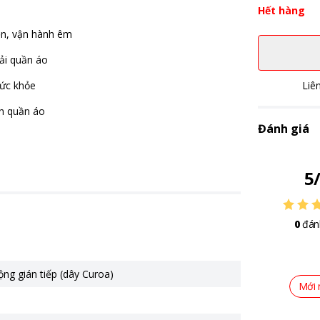
Hết hàng
ện, vận hành êm
vải quần áo
sức khỏe
Liê
ắn quần áo
Đánh giá
5
0
đán
ng gián tiếp (dây Curoa)
Mới 