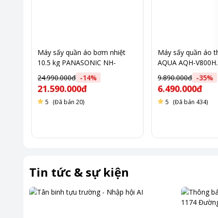
Máy sấy quần áo bơm nhiệt
Máy sấy quần áo t
10.5 kg PANASONIC NH-
AQUA AQH-V800H.S
EH05JD1BV
24.990.000đ
-
14
%
9.890.000đ
-
35
%
21.590.000đ
6.490.000đ
5
(Đã bán 20)
5
(Đã bán 434)
Tin tức & sự kiện