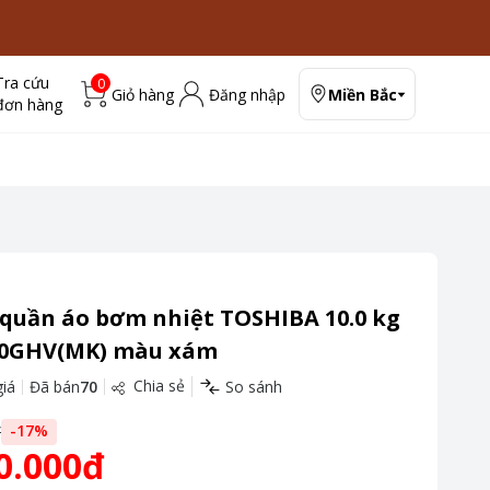
Tra cứu
0
Giỏ hàng
Đăng nhập
Miền Bắc
đơn hàng
 quần áo bơm nhiệt TOSHIBA 10.0 kg
0GHV(MK) màu xám
Chia sẻ
iá
Đã bán
70
So sánh
đ
-
17
%
0.000đ