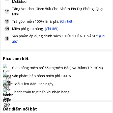
Multidoor
Tặng
Voucher Giảm 50k Cho Nhóm Pin Dự Phòng, Quạt
12
Mini
Trả góp miễn 100% lãi & phí.
(Chi tiết)
13
Miễn phí giao hàng.
(Chi tiết)
14
Sản phẩm áp dụng chính sách 1 ĐỔI 1 ĐẾN 1 NĂM *
(Chi
15
tiết)
Pico cam kết
Giao hàng miễn phí
65km(miền Bắc) và 30km(TP. HCM)
Sản phẩm bảo hành miễn phí
100
%
1 đổi 1 lên đến
365
ngày
Thanh toán
trực tiếp khi nhận hàng
Đặc điểm nổi bật