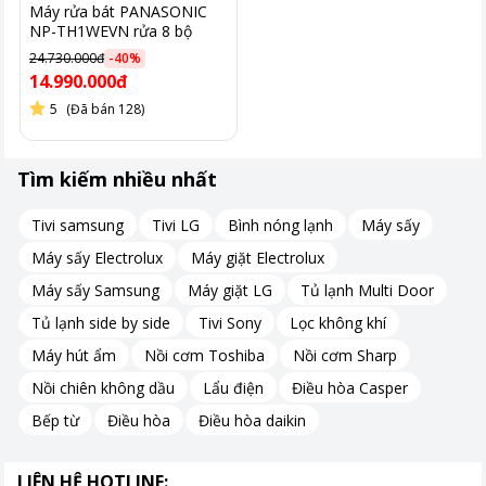
Máy rửa bát PANASONIC
NP-TH1WEVN rửa 8 bộ
24.730.000đ
-
40
%
DWJ-143 được trang bị bảng điều khiển cảm ứng trực quan với
14.990.000đ
màn hình LED hiển thị rõ ràng thông tin, dễ dàng thao tác
5
(Đã bán 128)
2. Sức chứa 15 bộ bát đĩa Châu Âu
Tìm kiếm nhiều nhất
Với dung tích lên tới 15 bộ Châu Âu, tương đương 4-5 bữa ăn
Việt, máy rửa bát DWJ-143 là lựa chọn lý tưởng cho những gia
Tivi samsung
Tivi LG
Bình nóng lạnh
Máy sấy
đình đông thành viên hoặc thường xuyên tổ chức tiệc tùng có
nhiều chén dĩa. Kèm theo đó là 3 giá đỡ linh hoạt giúp dễ dàng
Máy sấy Electrolux
Máy giặt Electrolux
xếp và dỡ bát đĩa trong quá trình sử dụng:
Máy sấy Samsung
Máy giặt LG
Tủ lạnh Multi Door
1 giá để xoong nồi, bát đĩa to
Tủ lạnh side by side
Tivi Sony
Lọc không khí
1 giá để bát, đĩa nhỏ
Máy hút ẩm
Nồi cơm Toshiba
Nồi cơm Sharp
1 giỏ để thìa, đũa, đồ sắc nhọn
Nồi chiên không dầu
Lẩu điện
Điều hòa Casper
Bếp từ
Điều hòa
Điều hòa daikin
DWJ-143 có dung tích lên tới 15 bộ Châu Âu, tương đương 4-5
LIÊN HỆ HOTLINE: