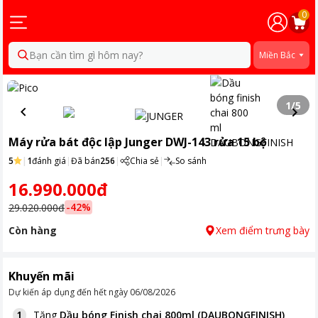
0
Bạn cần tìm gì hôm nay?
Miền Bắc
1
/
5
Máy rửa bát độc lập Junger DWJ-143 rửa 15 bộ
5
|
1
đánh giá
|
Đã bán
256
|
Chia sẻ
|
So sánh
16.990.000đ
-
42
%
29.020.000đ
Còn hàng
Xem điểm trưng bày
Khuyến mãi
Dự kiến áp dụng đến hết ngày
06/08/2026
Tặng
Dầu bóng Finish chai 800ml (DAUBONGFINISH)
1