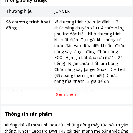
Thông số kỹ thuật
Thương hiệu
JUNGER
Số chương trình hoạt
-6 chương trình rửa mặc định + 2
động
chức năng chuyên sâu+ 4 chức năng
phụ trợ đặc biệt -Nhớ chương trình
khi mất điện -Tự ngắt khi không có
nước đầu vào -Rửa diệt khuẩn -Chức
năng sấy tăng cường -Chức năng
ECO -Hẹn giờ bắt đầu rửa (từ 1 - 24
tiếng) -Ngăn chứa chất làm bóng -
Chức năng sấy Junger Super Dry Tech
(Sấy bằng thanh gia nhiệt) -Chức
năng rửa nhanh -3 giá để đồ
Loại máy
Máy rửa chén độc lập
Xem thêm
Số chén bát rửa được
11 - 15 bộ (3 - 4 bữa ăn Việt)
Tiêu thụ nước
~ 10.9 lít/lần rửa
Thông tin sản phẩm
Công suất máy rửa
1800W
Không chỉ kế thừa tinh hoa của những dòng máy rửa bát truyền
bát
thống, Junger Leopard DWJ-143 cải tiến mạnh mẽ bằng việc ứng