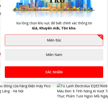
ại cùng kích thước nhỏ gọn giúp bạn tiết kiệm tối đa không gian khi
áy lọc nhờ 2 tông màu trắng và đen đảm bảo độ bền, đẹp cho máy k
Vui lòng chọn khu vực để biết chính xác thông tin
Giá, Khuyến mãi, Tồn kho.
Miền Bắc
êm
Miền Nam
XÁC NHẬN