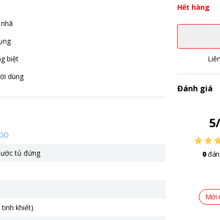
Hết hàng
 nhã
dụng
g biệt
Liê
ời dùng
Đánh giá
5
OO
nước tủ đứng
0
đán
Mới 
tinh khiết)