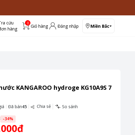
Tra cứu
0
Giỏ hàng
Đăng nhập
Miền Bắc
đơn hàng
 nước KANGAROO hydroge KG10A9S 7
Chia sẻ
iá
Đã bán
45
So sánh
đ
-
34
%
.000đ