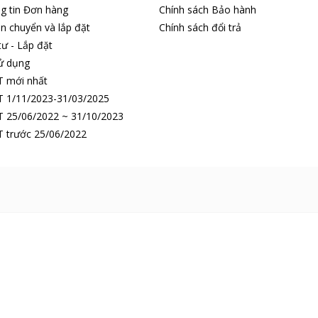
ng tin Đơn hàng
Chính sách Bảo hành
n chuyển và lắp đặt
Chính sách đổi trả
tư - Lắp đặt
ử dụng
T mới nhất
 1/11/2023-31/03/2025
 25/06/2022 ~ 31/10/2023
 trước 25/06/2022
dụng
 nước nóng - lạnh - Hydrogen cho bạn nhiều sự lựa chọn với mỗi nhu
à phê, nấu mì, pha sữa, còn nước lạnh từ 10 – 15 độ C mang lại cho