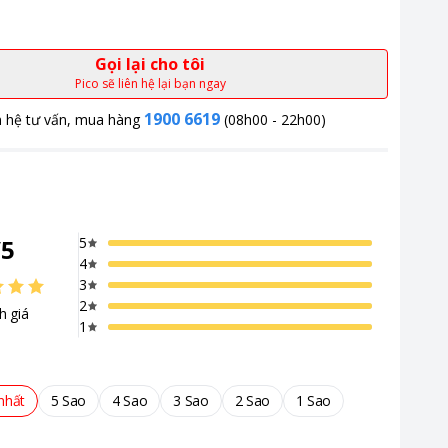
Gọi lại cho tôi
Pico sẽ liên hệ lại bạn ngay
1900 6619
n hệ tư vấn, mua hàng
(08h00 - 22h00)
/
5
5
4
3
2
h giá
1
nhất
5 Sao
4 Sao
3 Sao
2 Sao
1 Sao