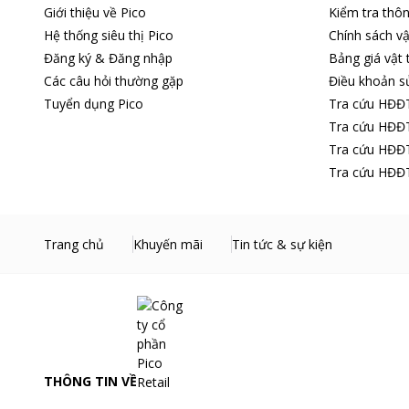
Giới thiệu về Pico
Kiểm tra thô
Hệ thống siêu thị Pico
Chính sách vậ
Đăng ký & Đăng nhập
Bảng giá vật 
Các câu hỏi thường gặp
Điều khoản s
Tuyển dụng Pico
Tra cứu HĐĐ
Tra cứu HĐĐT
Tra cứu HĐĐT
Tra cứu HĐĐT
3 chế độ nóng - lạnh - Hydrogen đa dạng nhu cầu sử 
Trang chủ
Khuyến mãi
Tin tức & sự kiện
Máy lọc nước Kangaroo KG10A9S được tích hợp 3 chế độ lấy
Với nước nóng nhiệt độ 85 - 90 độ C phù hợp để pha trà, c
bức.
THÔNG TIN VỀ