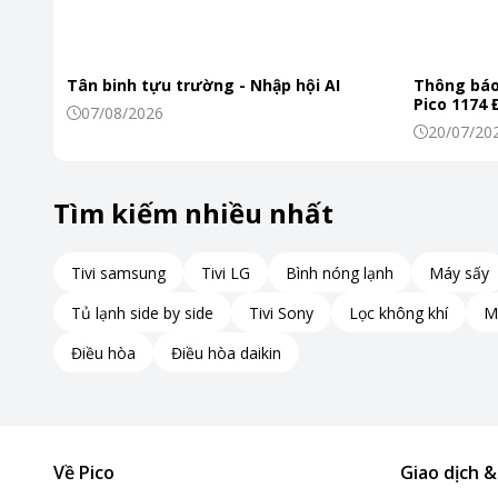
Tân binh tựu trường - Nhập hội AI
Thông báo
Pico 1174
07/08/2026
20/07/20
Tìm kiếm nhiều nhất
Tivi samsung
Tivi LG
Bình nóng lạnh
Máy sấy
Tủ lạnh side by side
Tivi Sony
Lọc không khí
M
Điều hòa
Điều hòa daikin
Về Pico
Giao dịch 