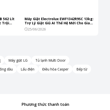
B 562 Lít
Máy Giặt Electrolux EWF1342R9SC 13kg:
 Trội
Trợ Lý Giặt Giũ AI Thế Hệ Mới Cho Gia
 Mỗi Ngày
Đình Hiện Đại
25/06/2026
g
Máy giặt LG
Tủ lạnh Multi Door
hông dầu
Lẩu điện
Điều hòa Casper
Bếp từ
Phương thức thanh toán