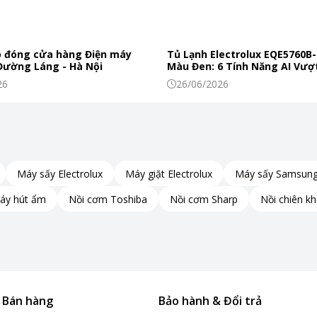
 đóng cửa hàng Điện máy
Tủ Lạnh Electrolux EQE5760B-
 Đường Láng - Hà Nội
Màu Đen: 6 Tính Năng AI Vượt
Khiến Thực Phẩm Tươi Ngon
26
26/06/2026
Máy sấy Electrolux
Máy giặt Electrolux
Máy sấy Samsun
áy hút ẩm
Nồi cơm Toshiba
Nồi cơm Sharp
Nồi chiên k
& Bán hàng
Bảo hành & Đổi trả