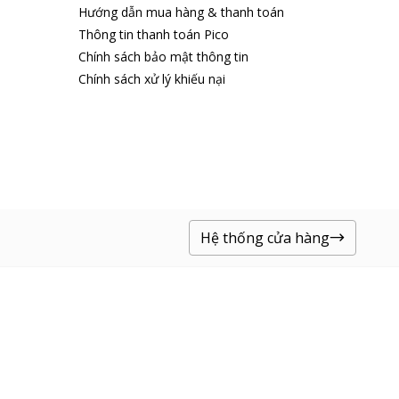
Hướng dẫn mua hàng & thanh toán
Thông tin thanh toán Pico
Chính sách bảo mật thông tin
Chính sách xử lý khiếu nại
Hệ thống cửa hàng
 cầu khác nhau.
 bạn cảm giác sảng khoái, giải nhiệt tốt trong những ngày nóng