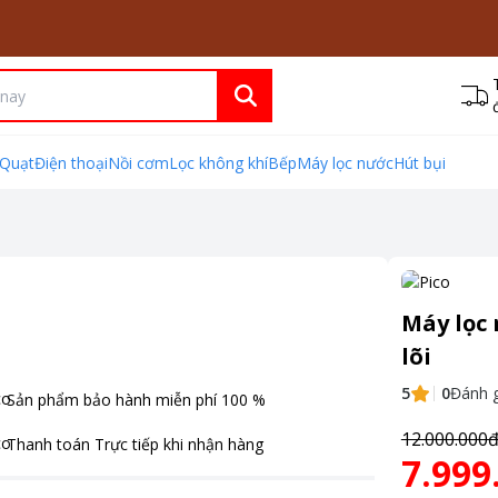
Quạt
Điện thoại
Nồi cơm
Lọc không khí
Bếp
Máy lọc nước
Hút bụi
Máy lọc
lõi
5
0
Đánh g
Sản phẩm bảo hành miễn phí
100
%
12.000.000
Thanh toán
Trực tiếp khi nhận hàng
7.999