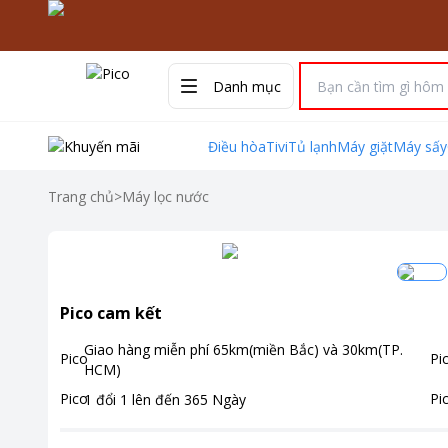
Danh mục
Điều hòa
Tivi
Tủ lạnh
Máy giặt
Máy sấy
Trang chủ
>
Máy lọc nước
Pico cam kết
Giao hàng miễn phí
65km(miền Bắc) và 30km(TP.
HCM)
1 đổi 1 lên đến
365
Ngày