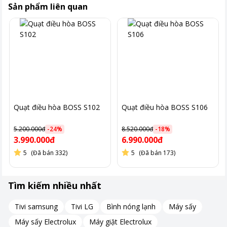
Sản phẩm liên quan
Quạt điều hòa BOSS S102
Quạt điều hòa BOSS S106
Tạo ion âm – Lọc sạch không khí, bảo vệ sức khỏe
5.200.000đ
-
24
%
8.520.000đ
-
18
%
3.990.000đ
6.990.000đ
Tích hợp chức năng tạo ion âm, IRUKA I-99 giúp loại bỏ bụi mịn,
5
(Đã bán 332)
5
(Đã bán 173)
vi khuẩn và mùi hôi trong không khí, mang lại không gian sống
trong lành và an toàn cho cả gia đình.
Tìm kiếm nhiều nhất
Đây là lựa chọn lý tưởng cho những gia đình có trẻ nhỏ hoặc
người lớn tuổi.
Tivi samsung
Tivi LG
Bình nóng lạnh
Máy sấy
Máy sấy Electrolux
Máy giặt Electrolux
Đảo gió 4 chiều – Lan tỏa hơi mát đồng đều