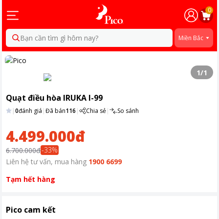
0
Bạn cần tìm gì hôm nay?
Miền Bắc
1
/
1
Quạt điều hòa IRUKA I-99
|
0
đánh giá
|
Đã bán
116
|
Chia sẻ
|
So sánh
4.499.000đ
-
33
%
6.700.000đ
Liên hệ tư vấn, mua hàng
1900 6699
Tạm hết hàng
Pico cam kết