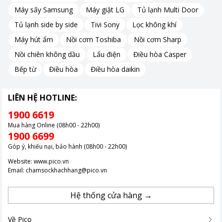
Máy sấy Samsung
Máy giặt LG
Tủ lạnh Multi Door
Với khả năng đảo gió 4 chiều (lên, xuống, trái, phải),
máy làm
Tủ lạnh side by side
Tivi Sony
Lọc không khí
mát không khí IRUKA
này đảm bảo luồng gió mát được phân
Máy hút ẩm
Nồi cơm Toshiba
Nồi cơm Sharp
bố đều khắp không gian, giúp người dùng cảm nhận sự dễ chịu
Nồi chiên không dầu
Lẩu điện
Điều hòa Casper
ở mọi vị trí trong phòng.
Bếp từ
Điều hòa
Điều hòa daikin
Bình chứa nước 17 lít – Sử dụng liên tục, dễ dàng châm
nước
LIÊN HỆ HOTLINE:
1900 6619
Bình chứa nước dung tích 17 lít cho phép máy hoạt động liên
Mua hàng Online (08h00 - 22h00)
tục trong nhiều giờ mà không cần thêm nước thường xuyên.
1900 6699
Thiết kế thang đo mực nước phía trước giúp người dùng dễ
Góp ý, khiếu nại, bảo hành (08h00 - 22h00)
dàng kiểm soát và bổ sung nước kịp thời.
Website:
www.pico.vn
Email:
chamsockhachhang@pico.vn
Bảng điều khiển cảm ứng và remote – Dễ dàng thao tác
Hệ thống cửa hàng →
Quạt làm mát không khí
được trang bị bảng điều khiển cảm
ứng hiện đại cùng với remote điều khiển từ xa, giúp người dùng
Về Pico