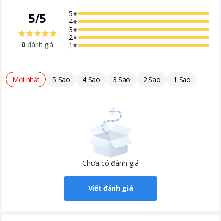
5
5
/
5
4
3
2
0
đánh giá
1
Mới nhất
5 Sao
4 Sao
3 Sao
2 Sao
1 Sao
Chưa có đánh giá
Viết đánh giá