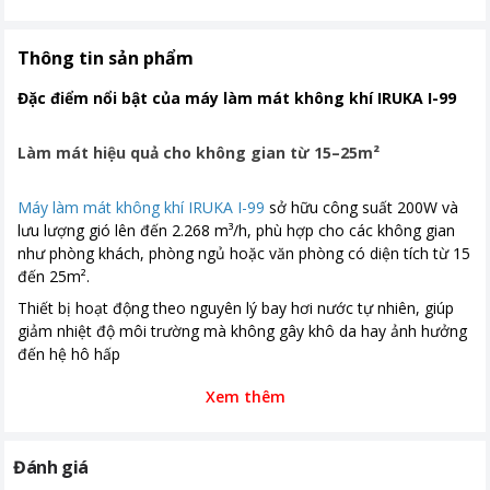
Thời gian bảo hành
24 tháng
Thông tin sản phẩm
Nơi sản xuất
Thái Lan
Đặc điểm nổi bật của máy làm mát không khí IRUKA I-99
Khoảng giá
Từ 2 - 5 triệu
Làm mát hiệu quả cho không gian từ 15–25m²
Máy làm mát không khí IRUKA I-99
sở hữu công suất 200W và
lưu lượng gió lên đến 2.268 m³/h, phù hợp cho các không gian
như phòng khách, phòng ngủ hoặc văn phòng có diện tích từ 15
đến 25m².
Thiết bị hoạt động theo nguyên lý bay hơi nước tự nhiên, giúp
giảm nhiệt độ môi trường mà không gây khô da hay ảnh hưởng
đến hệ hô hấp
Xem thêm
Đánh giá