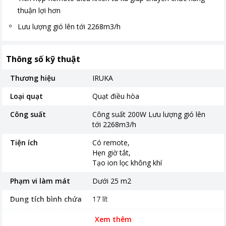
thuận lợi hơn
Lưu lượng gió lên tới 2268m3/h
Thông số kỹ thuật
Thương hiệu
IRUKA
Loại quạt
Quạt điều hòa
Công suất
Công suất 200W Lưu lượng gió lên
tới 2268m3/h
Tiện ích
Có remote
Hẹn giờ tắt
Tạo ion lọc không khí
Phạm vi làm mát
Dưới 25 m2
Dung tích bình chứa
17 lít
Bảng điều khiển
Cảm ứng
Xem thêm