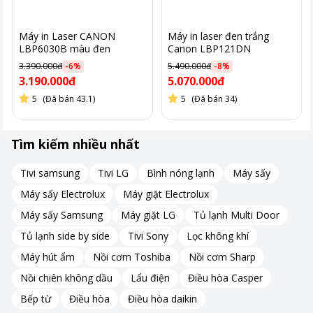
Máy in Laser CANON
Máy in laser đen trắng
LBP6030B màu đen
Canon LBP121DN
3.390.000đ
-
6
%
5.490.000đ
-
8
%
3.190.000đ
5.070.000đ
5
(Đã bán 43.1)
5
(Đã bán 34)
Tìm kiếm nhiều nhất
Tivi samsung
Tivi LG
Bình nóng lạnh
Máy sấy
Máy sấy Electrolux
Máy giặt Electrolux
Máy sấy Samsung
Máy giặt LG
Tủ lạnh Multi Door
Tủ lạnh side by side
Tivi Sony
Lọc không khí
Máy hút ẩm
Nồi cơm Toshiba
Nồi cơm Sharp
Nồi chiên không dầu
Lẩu điện
Điều hòa Casper
Bếp từ
Điều hòa
Điều hòa daikin