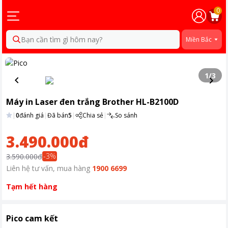
0
Bạn cần tìm gì hôm nay?
Miền Bắc
1
/
3
Máy in Laser đen trắng Brother HL-B2100D
|
0
đánh giá
|
Đã bán
5
|
Chia sẻ
|
So sánh
3.490.000đ
-
3
%
3.590.000đ
Liên hệ tư vấn, mua hàng
1900 6699
Tạm hết hàng
Pico cam kết