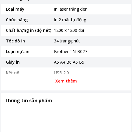
Loại máy
In laser trắng đen
Chức năng
In 2 mặt tự động
Chất lượng in (độ nét)
1200 x 1200 dpi
Tốc độ in
34 trang/phút
Loại mực in
Brother TN-B027
Giấy in
A5 A4 B6 A6 B5
Kết nối
USB 2.0
Xem thêm
Thời gian bảo hành
24 tháng
Nơi sản xuất
Việt Nam
Thông tin sản phẩm
Kích thước, khối lượng
Dài 360 mm - Rộng 356 mm - Cao
183 mm - Nặng 7.5 kg
Khoảng giá
Từ 2 - 5 triệu