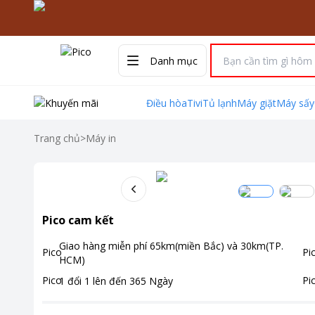
Danh mục
Điều hòa
Tivi
Tủ lạnh
Máy giặt
Máy sấy
Trang chủ
>
Máy in
Pico cam kết
Giao hàng miễn phí
65km(miền Bắc) và 30km(TP.
HCM)
1 đổi 1 lên đến
365
Ngày