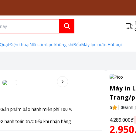
Quạt
Điện thoại
Nồi cơm
Lọc không khí
Bếp
Máy lọc nước
Hút bụi
Máy in 
Trang/ph
5
0
Đánh g
Sản phẩm bảo hành miễn phí
100
%
4.289.000đ
Thanh toán
trực tiếp khi nhận hàng
2.950