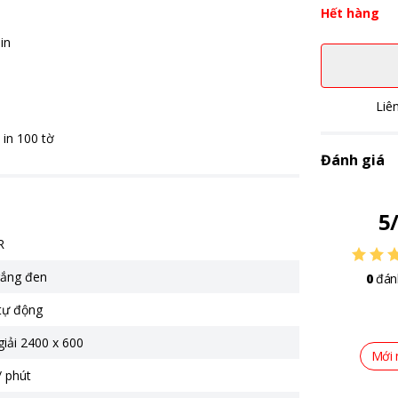
Hết hàng
in
Liê
 in 100 tờ
Đánh giá
5
R
trắng đen
0
đán
 tự động
iải 2400 x 600
Mới 
/ phút