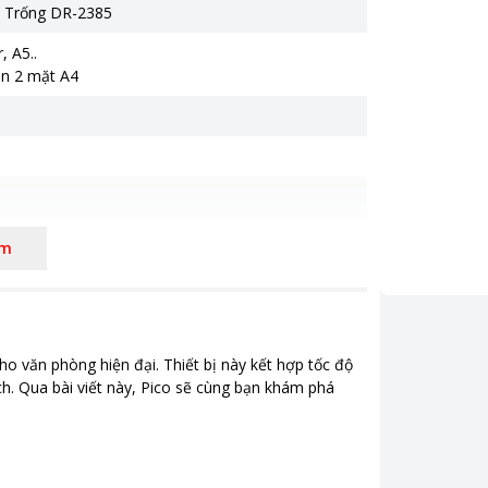
 Trống DR-2385
, A5..
in 2 mặt A4
6 x 183 mm
êm
g 6.8 kg
riệu
ho văn phòng hiện đại. Thiết bị này kết hợp tốc độ
ích. Qua bài viết này, Pico sẽ cùng bạn khám phá