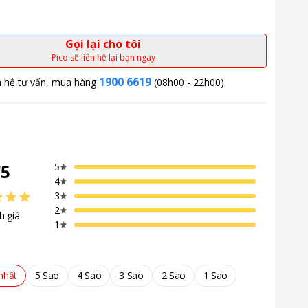
Gọi lại cho tôi
Pico sẽ liên hệ lại bạn ngay
1900 6619
n hệ tư vấn, mua hàng
(08h00 - 22h00)
/
5
5
4
3
2
h giá
1
nhất
5 Sao
4 Sao
3 Sao
2 Sao
1 Sao