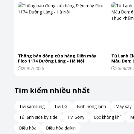
Chất lượng in sắc nét
Với độ phân giải 2400x600 dpi, HLL2321D mang đến chất lư
bảo văn bản, hình ảnh và đồ họa được tái hiện chi tiết. Bạ
cho mọi nhu cầu công việc.
Thông báo đóng cửa hàng Điện máy
Tủ Lạnh El
Pico 1174 Đường Láng - Hà Nội
Màu Đen: 6
Khiến Thự
20/07/2026
26/06/20
Tiết kiệm giấy in
Tìm kiếm nhiều nhất
Tính năng in đảo mặt tự động là điểm cộng lớn của HLL232
không cần can thiệp thủ công. Nhờ đó, bạn tiết kiệm được c
trường.
Tivi samsung
Tivi LG
Bình nóng lạnh
Máy sấy
Tủ lạnh side by side
Tivi Sony
Lọc không khí
M
Điều hòa
Điều hòa daikin