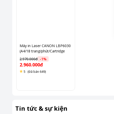
Máy in Laser CANON LBP6030
(A4/18 trang/phút/Cartridge
325)
2.970.000đ
-
1
%
2.960.000đ
5
(Đã bán 649)
Tin tức & sự kiện