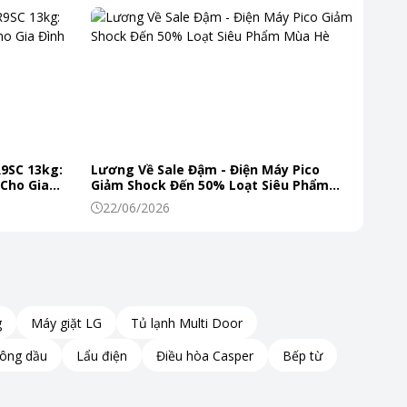
R9SC 13kg:
Lương Về Sale Đậm - Điện Máy Pico
 Cho Gia
Giảm Shock Đến 50% Loạt Siêu Phẩm
Mùa Hè
22/06/2026
g
Máy giặt LG
Tủ lạnh Multi Door
hông dầu
Lẩu điện
Điều hòa Casper
Bếp từ