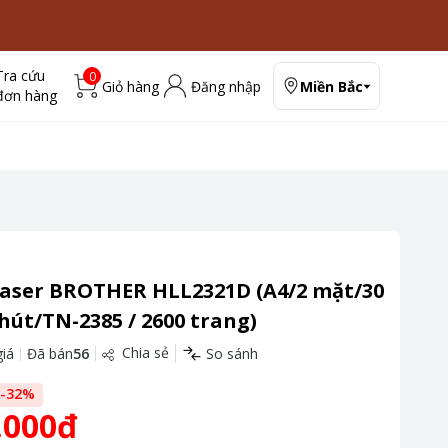
Tra cứu
0
Giỏ hàng
Đăng nhập
Miền Bắc
đơn hàng
Laser BROTHER HLL2321D (A4/2 mặt/30
út/TN-2385 / 2600 trang)
Chia sẻ
iá
Đã bán
56
So sánh
-
32
%
.000đ