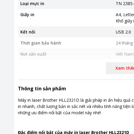
Loại mực in
TN 2385-
Giấy in
A4, Letter
Khổ giấy 
Kết nối
USB 2.0
Thời gian bảo hành
24 tháng
Nơi sản xuất
Việt Nam
Kích thước, khối lượng
360 x 35
Xem th
Khối lượn
Khoảng giá
Từ 2 - 5 t
Thông tin sản phẩm
Máy in laser Brother HLL2321D là giải pháp in ấn hiệu quả c
in nhanh, chất lượng bản in sắc nét và nhiều tính năng tiện 
những ưu điểm nổi bật của model này nhé!
Đặc điểm nổi bật của máy in laser Brother HLL2321D