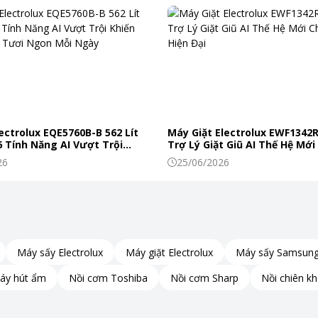
ợng bản in rõ ràng, sắc nét. Công nghệ này đảm
n sẽ có được những bản in chuyên nghiệp, phù hợp
ectrolux EQE5760B-B 562 Lít
Máy Giặt Electrolux EWF1342
 Tính Năng AI Vượt Trội
Trợ Lý Giặt Giũ AI Thế Hệ Mới
c Phẩm Tươi Ngon Mỗi Ngày
Đình Hiện Đại
26
25/06/2026
1D. Công nghệ này cho phép in hai mặt giấy mà
hi phí giấy in đáng kể và góp phần bảo vệ môi
Máy sấy Electrolux
Máy giặt Electrolux
Máy sấy Samsun
áy hút ẩm
Nồi cơm Toshiba
Nồi cơm Sharp
Nồi chiên k