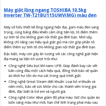
Máy giặt lồng ngang TOSHIBA 10.5kg
inverter TW-T21BU115UWV(MG) màu đen
Máy sở hữu thiết kế lồng ngang hiện đại, gam màu đen sang
trọng, cùng bảng điều khiển cảm ứng tiện lợi, tô điểm thêm
sự tinh tế cho không gian nội thất gia đình bạn. Nhờ vậy,
không chỉ nâng cao hiệu quả giặt giũ mà còn góp phần tô
điểm thêm sự tinh tế cho không gian nội thất gia đình bạn.
Đặc biệt, máy còn gây ấn tượng với các công nghệ giặt hiện
đại mang lại tiện ích vượt trội như:
Công nghệ Siêu bọt khí nano UFB: Giúp đánh bay các vết
bẩn cứng đầu một cách hiệu quả, đồng thời bảo vệ quần
áo khỏi hư tổn do ma sát trong quá trình giặt.
Công nghệ Great Steam diệt khuẩn: Loại bỏ vi khuẩn và
nấm mốc, bảo vệ sức khỏe cho các thành viên trong gia
đình, đặc biệt là trẻ em và người già.
Công nghệ Color Alive giảm độ phai màu: Giữ cho quần áo
luôn sáng màu như mới, hạn chế tình trạng phai màu sau