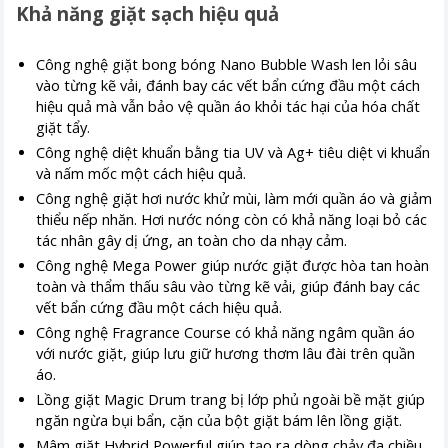
Khả năng giặt sạch hiệu quả
Công nghệ giặt bong bóng Nano Bubble Wash len lỏi sâu
vào từng kẽ vải, đánh bay các vết bẩn cứng đầu một cách
hiệu quả mà vẫn bảo vệ quần áo khỏi tác hại của hóa chất
giặt tẩy.
Công nghệ diệt khuẩn bằng tia UV và Ag+ tiêu diệt vi khuẩn
và nấm mốc một cách hiệu quả.
Công nghệ giặt hơi nước khử mùi, làm mới quần áo và giảm
thiểu nếp nhăn. Hơi nước nóng còn có khả năng loại bỏ các
tác nhân gây dị ứng, an toàn cho da nhạy cảm.
Công nghệ Mega Power giúp nước giặt được hòa tan hoàn
toàn và thẩm thấu sâu vào từng kẽ vải, giúp đánh bay các
vết bẩn cứng đầu một cách hiệu quả.
Công nghệ Fragrance Course có khả năng ngâm quần áo
với nước giặt, giúp lưu giữ hương thơm lâu đài trên quần
áo.
Lồng giặt Magic Drum trang bị lớp phủ ngoài bề mặt giúp
ngăn ngừa bụi bẩn, cặn của bột giặt bám lên lồng giặt.
Mâm giặt Hybrid Powerful giúp tạo ra dòng chảy đa chiều,