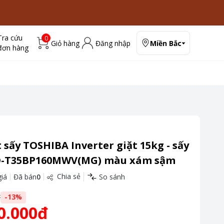
Tra cứu
0
Giỏ hàng
Đăng nhập
Miền Bắc
đơn hàng
 sấy TOSHIBA Inverter giặt 15kg - sấy
D-T35BP160MWV(MG) màu xám sậm
Chia sẻ
iá
Đã bán
0
So sánh
đ
-
13
%
0.000đ