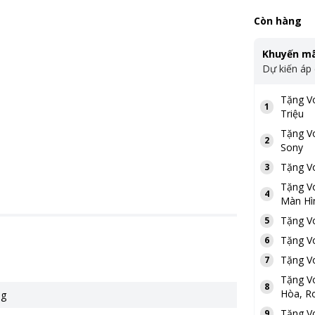
Còn hàng
Khuyến mã
Dự kiến áp
Tặng
V
1
Triệu
Tặng
V
2
Sony
Tặng
V
3
Tặng
V
4
Màn Hì
Tặng
V
5
Tặng
V
6
Tặng
V
7
Tặng
V
8
Hòa, Ro
ng
Tặng
V
9