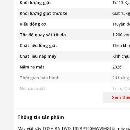
Khối lượng giặt
Từ 13 Kg 
Khối lượng giặt thực tế
Giặt 15kg
Kiểu động cơ
Truyền độ
Tốc độ quay vắt tối đa
1.200 vò
Chất liệu lồng giặt
Thép khô
Chất liệu nắp máy
Kính chịu
Năm ra mắt
2026
Thời gian bảo hành
24 tháng
Nơi sản xuất
Trung Qu
Xem th
Hiệu suất sử dụng điện
Hiệu suấ
Loại Inverter
Công nghệ
Thông tin sản phẩm
Kích thước, khối lượng
Rộng 59.
Máy giặt sấy TOSHIBA TWD-T35BP160MWV(MG) là máy giặt k