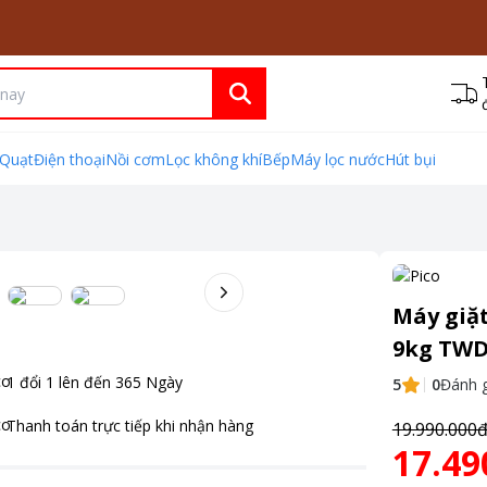
Quạt
Điện thoại
Nồi cơm
Lọc không khí
Bếp
Máy lọc nước
Hút bụi
Máy giặt
9kg TW
1 đổi 1 lên đến
365
Ngày
5
0
Đánh g
Thanh toán
trực tiếp khi nhận hàng
19.990.000
17.49