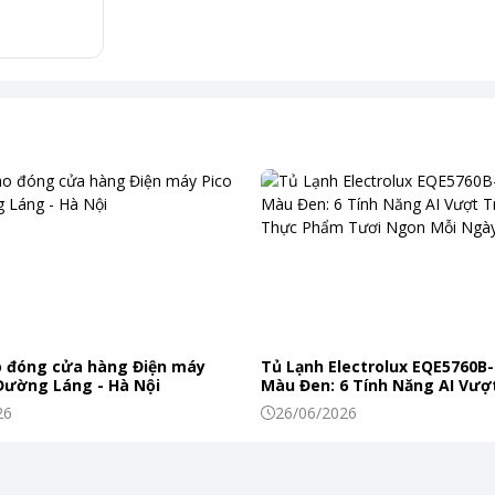
tuyệt vời cho cả gia đình.
 ồn và tiết kiệm điện hiệu quả hơn. Điều này không
ết bị.
hép bạn theo dõi trạng thái giặt, tùy chỉnh chương
muốn quản lý việc giặt từ xa.
 đóng cửa hàng Điện máy
Tủ Lạnh Electrolux EQE5760B-
 Đường Láng - Hà Nội
Màu Đen: 6 Tính Năng AI Vượt
Khiến Thực Phẩm Tươi Ngon
26
26/06/2026
n giặt và lượng chất giặt phù hợp với khối lượng đồ
tốt hơn trong từng chu trình giặt.