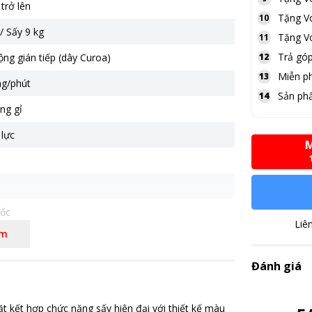
trở lên
Tặng
V
10
/ Sấy 9 kg
Tặng
V
11
Trả góp
ng gián tiếp (dây Curoa)
12
Miễn ph
13
ng/phút
Sản ph
14
ng gỉ
 lực
M
ốc
Liê
êm
t năng lượng 9,3Wh/kg
 Origin Inverter
Đánh giá
5 cm - Sâu 71.5 cm - Cao 85 cm - Nặng 79 kg
ết hợp chức năng sấy hiện đại với thiết kế màu