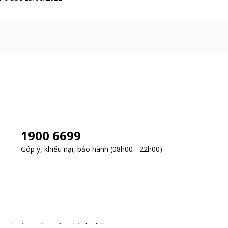
1900 6699
Góp ý, khiếu nại, bảo hành (08h00 - 22h00)
y, Phường Cầu Giấy, Thành phố