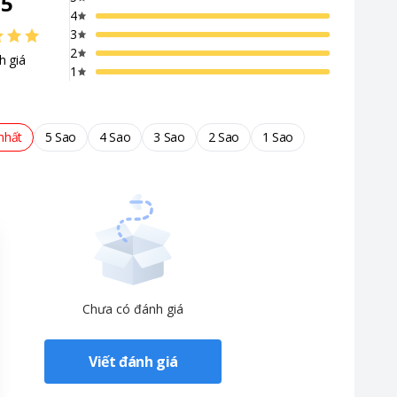
/
5
4
3
2
h giá
1
nhất
5 Sao
4 Sao
3 Sao
2 Sao
1 Sao
Chưa có đánh giá
Viết đánh giá