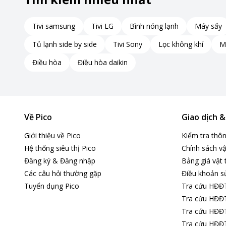
Chương trình giặt đa dạng
Tivi samsung
Tivi LG
Bình nóng lạnh
Máy sấy
Tủ lạnh side by side
Tivi Sony
Lọc không khí
M
Máy có nhiều lựa chọn chương trình giặt như: cotton, giặt n
kinh tế, chỉ sấy, chỉ vắt và vệ sinh lồng giặt, giúp bạn xử lý
Điều hòa
Điều hòa daikin
Máy giặt sấy TOSHIBA Inverter giặt 15 kg – sấy 9 kg TWD
công nghệ Origin Color, Aroma+, Great Steam diệt khuẩn và 
cho gia đình đông người hoặc nhu cầu giặt sấy lớn. Sản ph
Về Pico
Giao dịch 
lợi, hương thơm lâu và bảo vệ trang phục tối ưu. Hãy Click
Giới thiệu về Pico
Kiểm tra thô
trải nghiệm giặt giũ mỗi ngày nhé!
Hệ thống siêu thị Pico
Chính sách vậ
Đăng ký & Đăng nhập
Bảng giá vật 
Các câu hỏi thường gặp
Điều khoản s
Tuyển dụng Pico
Tra cứu HĐĐ
Tra cứu HĐĐT
Tra cứu HĐĐT
Tra cứu HĐĐT