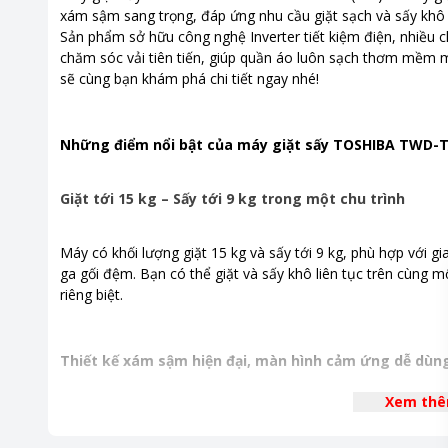
Công nghệ giặt
Công nghệ
xám sậm sang trọng, đáp ứng nhu cầu giặt sạch và sấy khô t
Công ngh
Sản phẩm sở hữu công nghệ Inverter tiết kiệm điện, nhiều 
Công ngh
chăm sóc vải tiên tiến, giúp quần áo luôn sạch thơm mềm m
Công nghệ
sẽ cùng bạn khám phá chi tiết ngay nhé!
Kết nối 
AI SMART:
Công nghệ
Những điểm nổi bật của máy giặt sấy TOSHIBA TWD
Công nghê
Giặt tới 15 kg – Sấy tới 9 kg trong một chu trình
Bảng điều khiển
Cảm ứng
Tiện ích
Sấy quần
Máy có khối lượng giặt 15 kg và sấy tới 9 kg, phù hợp với g
em
,
Thêm
ga gối đệm. Bạn có thể giặt và sấy khô liên tục trên cùng 
lồng giặt
riêng biệt.
Chương trình giặt
Đồ cotto
Giặt nha
Thiết kế xám sậm hiện đại, màn hình cảm ứng dễ dùn
Đồ trắng
Giặt mạn
Xem th
Bảo vệ 
Thiết kế màu xám sậm tinh tế cùng màn hình cảm ứng phẳng
Đồ len
giặt. Bảng điều khiển trực quan kèm các icon rõ ràng giúp b