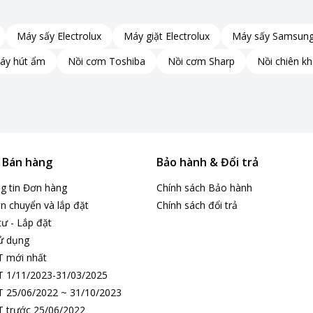
Máy sấy Electrolux
Máy giặt Electrolux
Máy sấy Samsun
áy hút ẩm
Nồi cơm Toshiba
Nồi cơm Sharp
Nồi chiên k
hanh, đồ trắng, giặt mạnh, bảo vệ màu, đồ len, giặt
 linh hoạt mọi loại quần áo và nhu cầu sử dụng.
-T35BP160MWV(MG) với thiết kế xám sậm hiện đại,
Origin Inverter tiết kiệm điện là lựa chọn hoàn hảo
ẩm mang đến hiệu quả giặt sạch sâu, sấy khô tiện
& Bán hàng
Bảo hành & Đổi trả
 mua ngay sản phẩm chính hãng tại Pico để nâng cấp
ng tin Đơn hàng
Chính sách Bảo hành
n chuyển và lắp đặt
Chính sách đổi trả
tư - Lắp đặt
ử dụng
T mới nhất
 1/11/2023-31/03/2025
 25/06/2022 ~ 31/10/2023
 trước 25/06/2022