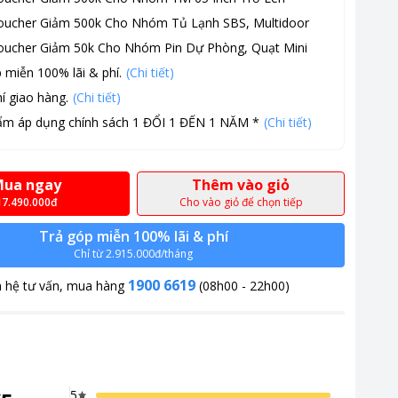
oucher Giảm 500k Cho Nhóm Tủ Lạnh SBS, Multidoor
oucher Giảm 50k Cho Nhóm Pin Dự Phòng, Quạt Mini
 miễn 100% lãi & phí.
(Chi tiết)
í giao hàng.
(Chi tiết)
ẩm áp dụng chính sách 1 ĐỔI 1 ĐẾN 1 NĂM *
(Chi tiết)
ua ngay
Thêm vào giỏ
17.490.000đ
Cho vào giỏ để chọn tiếp
Trả góp miễn 100% lãi & phí
Chỉ từ 2.915.000đ/tháng
1900 6619
n hệ tư vấn, mua hàng
(08h00 - 22h00)
5