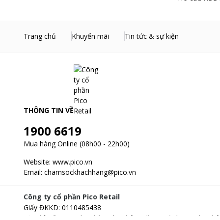
Trang chủ
Khuyến mãi
Tin tức & sự kiện
THÔNG TIN VỀ
1900 6619
Mua hàng Online (08h00 - 22h00)
Website:
www.pico.vn
Email:
chamsockhachhang@pico.vn
Công ty cổ phần Pico Retail
Giấy ĐKKD
:
0110485438
Địa chỉ
:
Tầng 3, Tòa nhà Xuân Thủy, số 173, đường Xuân Thủ