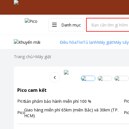
Danh mục
Điều hòa
Tivi
Tủ lạnh
Máy giặt
Máy sấy
Trang chủ
>
Máy giặt
Pico cam kết
Sản phẩm bảo hành miễn phí
100
%
Giao hàng miễn phí
65km (miền Bắc) và 30km (TP.
HCM)