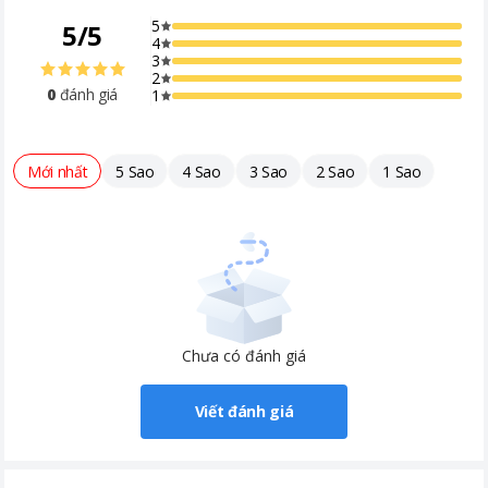
Khóa trẻ em
5
5
/
5
Kết nối Wifi
4
3
Chương trình giặt
Đồ mỏng nhẹ Giặt siêu sạch Xả + vắt
2
0
đánh giá
1
Vệ sinh lồng giặt Giặt thường Giặt
thông minh Giặt nhanh Giặt hơi nước
Chu trình tải về Giặt ga giường
Mới nhất
5 Sao
4 Sao
3 Sao
2 Sao
1 Sao
Khoảng giá
Từ 10 - 20 triệu
Chưa có đánh giá
Viết đánh giá