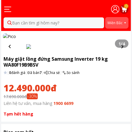
0
Bạn cần tìm gì hôm nay?
Miền Bắc
1
/
4
Máy giặt lồng đứng Samsung Inverter 19 kg
WA80F19B9BSV
|
0
đánh giá
|
Đã bán
7
|
Chia sẻ
|
So sánh
12.490.000đ
-
30
%
17.690.000đ
Liên hệ tư vấn, mua hàng
1900 6699
Tạm hết hàng