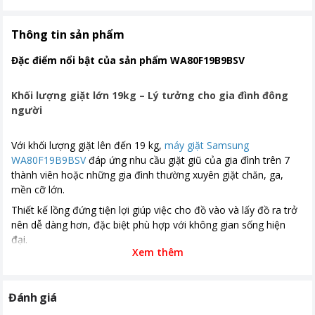
Năm ra mắt
2025
Thời gian bảo hành
24 tháng
Thông tin sản phẩm
Nơi sản xuất
Thái Lan
Đặc điểm nổi bật của sản phẩm WA80F19B9BSV
Loại Inverter
Digital Inverter
Khối lượng giặt lớn 19kg – Lý tưởng cho gia đình đông
Kích thước, khối lượng
Cao 109.3 cm - Ngang 63.7 cm - Sâu
người
70.1 cm
Với khối lượng giặt lên đến 19 kg,
máy giặt Samsung
Công nghệ giặt
-VRT Plus ™ giảm rung ồn -Giặt hơi
WA80F19B9BSV
đáp ứng nhu cầu giặt giũ của gia đình trên 7
nước Hygiene Steam diệt 99.9% vi
thành viên hoặc những gia đình thường xuyên giặt chăn, ga,
khuẩn -AI Wash -Công nghệ Intensive
mền cỡ lớn.
Wash tăng khả năng thẩm thấu xà
phòng vào quần áo -Bộ lọc xơ vải
Thiết kế lồng đứng tiện lợi giúp việc cho đồ vào và lấy đồ ra trở
Magic Filter -Bong bóng siêu mịn Eco
nên dễ dàng hơn, đặc biệt phù hợp với không gian sống hiện
Bubble
đại.
Xem thêm
Bảng điều khiển
Có màn hình hiển thị
Nút nhấn
Đánh giá
Tiện ích
Chạy êm và bền (truyền động trực
tiếp)