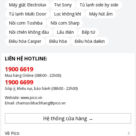
gian.
Máy giặt Electrolux
Tivi Sony
Tủ lạnh side by side
Tủ lạnh Multi Door
Lọc không khí
Máy hút ẩm
EcoBubble™ – Giặt sạch sâu, bảo vệ sợi vải
Nồi cơm Toshiba
Nồi cơm Sharp
Nồi chiên không dầu
Lẩu điện
Bếp từ
Công nghệ EcoBubble™ tạo ra bong bóng siêu mịn, giúp hòa
tan bột giặt nhanh chóng và thẩm thấu sâu vào từng sợi vải.
Điều hòa Casper
Điều hòa
Điều hòa daikin
Nhờ đó, máy giặt WA80F19B9BSV có khả năng làm sạch hiệu
quả ngay cả ở nhiệt độ thấp, đồng thời giảm thiểu hư tổn cho
LIÊN HỆ HOTLINE:
quần áo và tiết kiệm năng lượng.
1900 6619
Mua hàng Online (08h00 - 22h00)
Hygiene Steam – Diệt khuẩn, bảo vệ sức khỏe
1900 6699
Góp ý, khiếu nại, bảo hành (08h00 - 22h00)
Chế độ giặt hơi nước Hygiene Steam giúp loại bỏ 99.9% vi khuẩn
Website:
www.pico.vn
và các tác nhân gây dị ứng, bảo vệ làn da nhạy cảm và sức khỏe
Email:
chamsockhachhang@pico.vn
của cả gia đình.
Hơi nước được phun trực tiếp từ đáy lồng giặt, đảm bảo làm
Hệ thống cửa hàng →
sạch sâu và toàn diện cho từng món đồ.
Về Pico