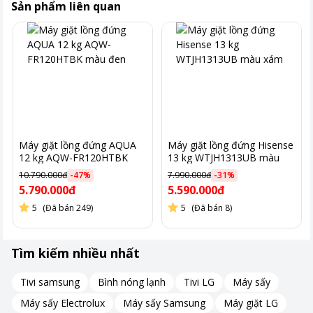
Sản phẩm liên quan
Máy giặt lồng đứng AQUA
Máy giặt lồng đứng Hisense
12 kg AQW-FR120HTBK
13 kg WTJH1313UB màu
màu đen
xám
10.790.000đ
-
47
%
7.990.000đ
-
31
%
Công nghệ AI Wash – Giặt thông minh, bảo vệ sợi vải
5.790.000đ
5.590.000đ
5
(Đã bán 249)
5
(Đã bán 8)
Công nghệ AI Wash sử dụng bộ ba cảm biến thông minh để
phân tích khối lượng đồ giặt, mức độ bẩn và chất liệu vải, từ đó
tự động điều chỉnh lượng nước, thời gian và tốc độ quay phù
Tìm kiếm nhiều nhất
hợp.
Tivi samsung
Bình nóng lạnh
Tivi LG
Máy sấy
Điều này không chỉ giúp tiết kiệm tài nguyên mà còn bảo vệ sợi
vải tốt hơn, duy trì độ bền và màu sắc của quần áo theo thời
Máy sấy Electrolux
Máy sấy Samsung
Máy giặt LG