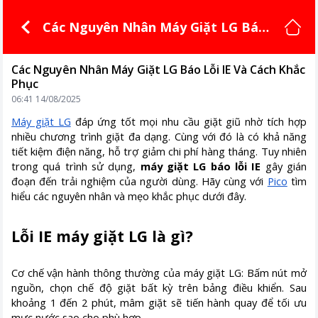
Các Nguyên Nhân Máy Giặt LG Báo
Lỗi IE Và Cách Khắc Phục
Các Nguyên Nhân Máy Giặt LG Báo Lỗi IE Và Cách Khắc
Phục
06:41 14/08/2025
Máy giặt LG
đáp ứng tốt mọi nhu cầu giặt giũ nhờ tích hợp
nhiều chương trình giặt đa dạng. Cùng với đó là có khả năng
tiết kiệm điện năng, hỗ trợ giảm chi phí hàng tháng. Tuy nhiên
trong quá trình sử dụng,
máy giặt LG báo lỗi IE
gây gián
đoạn đến trải nghiệm của người dùng. Hãy cùng với
Pico
tìm
hiểu các nguyên nhân và mẹo khắc phục dưới đây.
Lỗi IE máy giặt LG là gì?
Cơ chế vận hành thông thường của máy giặt LG: Bấm nút mở
nguồn, chọn chế độ giặt bất kỳ trên bảng điều khiển. Sau
khoảng 1 đến 2 phút, mâm giặt sẽ tiến hành quay để tối ưu
mực nước sao cho phù hợp.