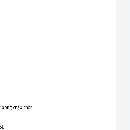
t động chập chờn.
bị.