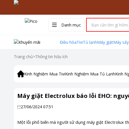
Danh mục
Điều hòa
Tivi
Tủ lạnh
Máy giặt
Máy sấy
Trang chủ
>
Thông tin hữu ích
Kinh Nghiệm Mua Tivi
Kinh Nghiệm Mua Tủ Lạnh
Kinh N
Máy giặt Electrolux báo lỗi EHO: ngu
27/06/2024 07:51
Một lỗi phổ biến mà người sử dụng máy giặt Electrolux t