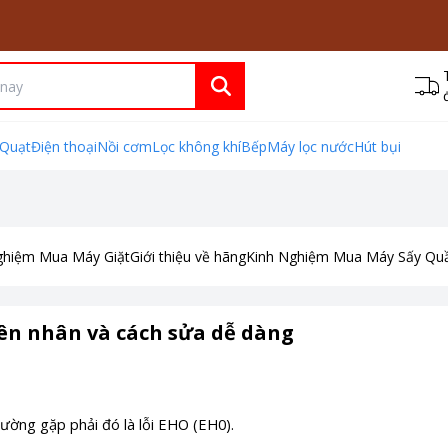
Quạt
Điện thoại
Nồi cơm
Lọc không khí
Bếp
Máy lọc nước
Hút bụi
ghiệm Mua Máy Giặt
Giới thiệu về hãng
Kinh Nghiệm Mua Máy Sấy Qu
yên nhân và cách sửa dễ dàng
hường gặp phải đó là lỗi EHO (EH0).