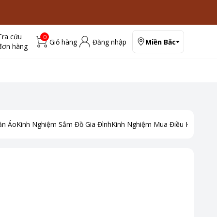
Tra cứu
0
Giỏ hàng
Đăng nhập
Miền Bắc
đơn hàng
ần Áo
Kinh Nghiệm Sắm Đồ Gia Đình
Kinh Nghiệm Mua Điều Hoà
Kinh