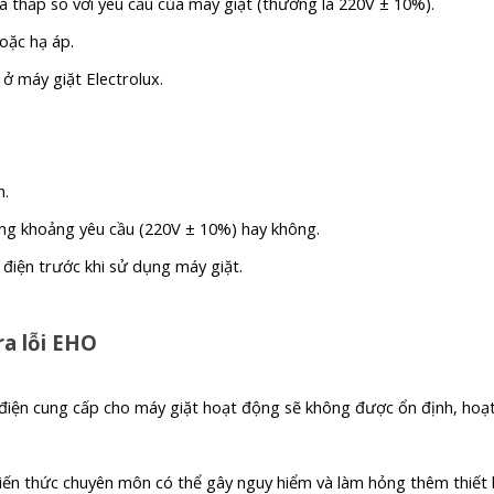
 thấp so với yêu cầu của máy giặt (thường là 220V ± 10%).
oặc hạ áp.
ở máy giặt Electrolux.
n.
ong khoảng yêu cầu (220V ± 10%) hay không.
điện trước khi sử dụng máy giặt.
ra lỗi EHO
 điện cung cấp cho máy giặt hoạt động sẽ không được ổn định, hoạ
iến thức chuyên môn có thể gây nguy hiểm và làm hỏng thêm thiết 