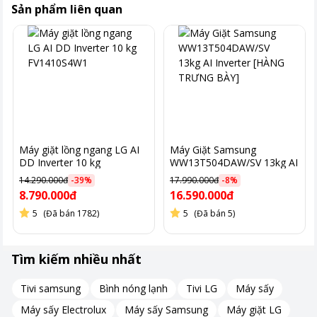
Sản phẩm liên quan
Máy giặt lồng ngang LG AI
Máy Giặt Samsung
Nắp máy làm bằng kính chịu lực, tăng độ bền và tính thẩm mỹ.
DD Inverter 10 kg
WW13T504DAW/SV 13kg AI
FV1410S4W1
Inverter [HÀNG TRƯNG
Bảng điều khiển kết hợp nút xoay và nút nhấn điện tử, hỗ trợ
14.290.000đ
-
39
%
17.990.000đ
-
8
%
BÀY]
8.790.000đ
16.590.000đ
tiếng Anh và tiếng Việt.
5
(Đã bán 1782)
5
(Đã bán 5)
Công nghệ AI DD™ sử dụng trí tuệ nhân tạo để phân tích
khối lượng và độ mềm của vải
Tìm kiếm nhiều nhất
Tivi samsung
Bình nóng lạnh
Tivi LG
Máy sấy
Công nghệ AI DD™ sử dụng trí tuệ nhân tạo để phân tích khối
lượng và độ mềm của vải. Dựa trên dữ liệu này, máy tự động
Máy sấy Electrolux
Máy sấy Samsung
Máy giặt LG