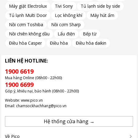
điều chỉnh chuyển động lồng giặt tối ưu.
Máy giặt Electrolux
Tivi Sony
Tủ lạnh side by side
Kết quả là quần áo được giặt sạch hơn mà vẫn bảo vệ sợi vải
Tủ lạnh Multi Door
Lọc không khí
Máy hút ẩm
tốt hơn.
Nồi cơm Toshiba
Nồi cơm Sharp
Nồi chiên không dầu
Lẩu điện
Bếp từ
Điều hòa Casper
Điều hòa
Điều hòa daikin
LIÊN HỆ HOTLINE:
1900 6619
Mua hàng Online (08h00 - 22h00)
1900 6699
Góp ý, khiếu nại, bảo hành (08h00 - 22h00)
Website:
www.pico.vn
Email:
chamsockhachhang@pico.vn
Hệ thống cửa hàng →
Về Pico