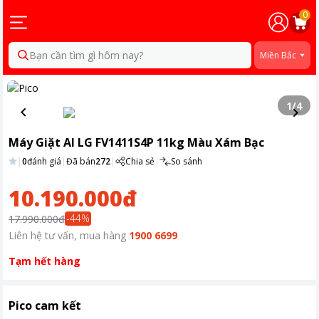
0
Bạn cần tìm gì hôm nay?
Miền Bắc
1
/
4
Máy Giặt AI LG FV1411S4P 11kg Màu Xám Bạc
|
0
đánh giá
|
Đã bán
272
|
Chia sẻ
|
So sánh
10.190.000đ
-
44
%
17.990.000đ
Liên hệ tư vấn, mua hàng
1900 6699
Tạm hết hàng
Pico cam kết