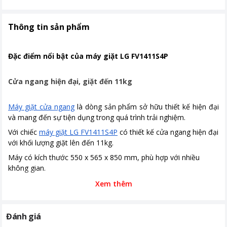
Năm ra mắt
2021
Thời gian bảo hành
24 tháng
Thông tin sản phẩm
Nơi sản xuất
Việt Nam
Đặc điểm nổi bật của máy giặt LG FV1411S4P
Loại Inverter
Công nghệ Inverter
Kích thước, khối lượng
Cao 85 cm - Ngang 58.5 cm - Sâu
Cửa ngang hiện đại, giặt đến 11kg
58.3 cm - Nặng 80 kg
Máy giặt cửa ngang
là dòng sản phẩm sở hữu thiết kế hiện đại
Công nghệ giặt
Công nghệ AI DD bảo vệ sợi vải
và mang đến sự tiện dụng trong quá trình trải nghiệm.
Chăm sóc dị ứng Allergy Care Công
nghệ giặt tiết kiệm TurboWash Công
Với chiếc
máy giặt LG FV1411S4P
có thiết kế cửa ngang hiện đại
nghệ giặt hơi nước Steam (cửa trước)
với khối lượng giặt lên đến 11kg.
Công nghệ giặt 6 Motion DD
Máy có kích thước 550 x 565 x 850 mm, phù hợp với nhiều
Bảng điều khiển
Nút xoay
không gian.
Cảm ứng
Xem thêm
Có màn hình hiển thị
Nút nhấn
Đánh giá
Tiện ích
Giặt nước nóng
Giặt hơi nước