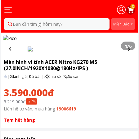
0
Bạn cần tìm gì hôm nay?
Miền Bắc
1
/
6
Màn hình vi tính ACER Nitro KG270 M5
(27.0INCH/1920X1080@180Hz/IPS )
|
0
đánh giá
|
Đã bán
|
Chia sẻ
|
So sánh
3.590.000đ
-
32
%
5.219.000đ
Liên hệ tư vấn, mua hàng
19006619
Tạm hết hàng