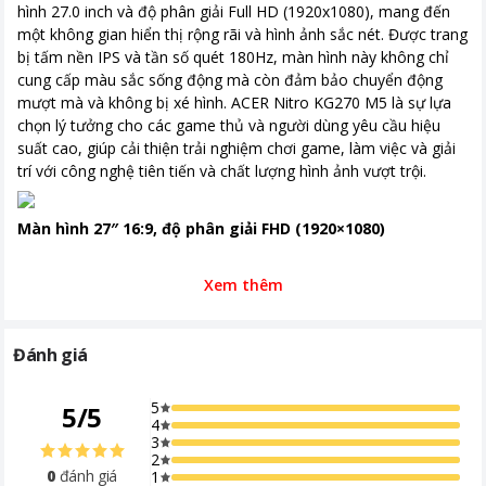
Tính năng đặc biệt
HDR10 - Flicker-less Technology -
hình 27.0 inch và độ phân giải Full HD (1920x1080), mang đến
Acer BluelightShield - Acer Visioncare
một không gian hiển thị rộng rãi và hình ảnh sắc nét. Được trang
- Acer Low-dimming technology -
bị tấm nền IPS và tần số quét 180Hz, màn hình này không chỉ
Acer ComfyView display - ZeroFrame
cung cấp màu sắc sống động mà còn đảm bảo chuyển động
design
mượt mà và không bị xé hình. ACER Nitro KG270 M5 là sự lựa
chọn lý tưởng cho các game thủ và người dùng yêu cầu hiệu
Thời gian bảo hành
36 tháng
suất cao, giúp cải thiện trải nghiệm chơi game, làm việc và giải
Khoảng giá
Từ 2 - 5 triệu
trí với công nghệ tiên tiến và chất lượng hình ảnh vượt trội.
Màn hình 27″ 16:9, độ phân giải FHD (1920×1080)
Xem thêm
Kích thước màn hình: 27 inch
, mang lại không gian hiển thị
rộng rãi, lý tưởng cho nhiều hoạt động từ công việc đến giải trí.
Tỷ lệ khung hình 16:9
cung cấp một diện tích hiển thị rộng và
Đánh giá
cân đối, tối ưu cho việc làm việc đa nhiệm và trải nghiệm giải trí.
Độ phân giải: Full HD với 1920 x 1080 pixel
, đảm bảo hình
5
5
/
5
ảnh sắc nét và chi tiết. Độ phân giải này giúp cải thiện khả năng
4
quan sát văn bản, hình ảnh, và video, tạo ra trải nghiệm xem rõ
3
ràng và dễ chịu.
2
0
đánh giá
1