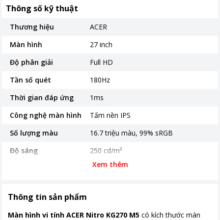
Thông số kỹ thuật
Thương hiệu
ACER
Màn hình
27 inch
Độ phân giải
Full HD
Tần số quét
180Hz
Thời gian đáp ứng
1ms
Công nghệ màn hình
Tấm nền IPS
Số lượng màu
16.7 triệu màu, 99% sRGB
Độ sáng
250 cd/m²
Xem thêm
Cổng kết nối
Độ tương phản tĩnh
1000:1
Thông tin sản phẩm
Góc nhìn
178 (H) / 178 (V)
Màn hình vi tính ACER Nitro KG270 M5
có kích thước màn