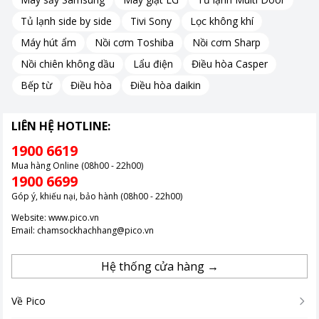
thiểu hiện tượng bóng mờ và nhòe hình ảnh, đặc biệt trong các
trò chơi tốc độ cao.
Tủ lạnh side by side
Tivi Sony
Lọc không khí
Các tính năng này giúp
ACER Nitro KG270 M5
cung cấp
hình
Máy hút ẩm
Nồi cơm Toshiba
Nồi cơm Sharp
ảnh sắc nét, màu sắc sống động và chuyển động mượt
Nồi chiên không dầu
Lẩu điện
Điều hòa Casper
mà
, đáp ứng nhu cầu của các game thủ và người dùng yêu
thích hiệu suất cao.
Bếp từ
Điều hòa
Điều hòa daikin
LIÊN HỆ HOTLINE:
1900 6619
Mua hàng Online (08h00 - 22h00)
1900 6699
Góp ý, khiếu nại, bảo hành (08h00 - 22h00)
Website:
www.pico.vn
Email:
chamsockhachhang@pico.vn
Hệ thống cửa hàng →
Về Pico